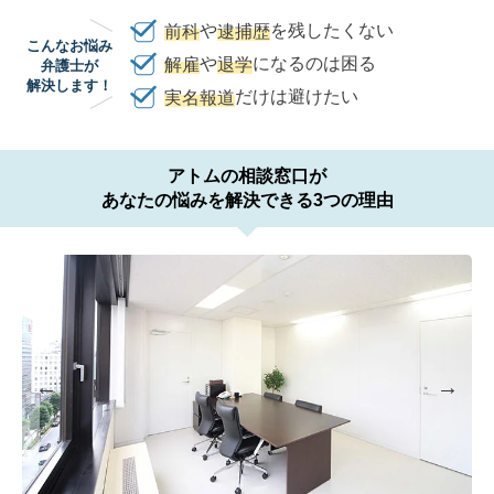
前科
や
逮捕歴
を残したくない
関西
こんなお悩み
解雇
や
退学
になるのは困る
弁護士が
滋賀
京都
大阪
兵庫
奈良
和歌山
解決します！
実名報道
だけは避けたい
中国
鳥取
島根
岡山
広島
山口
アトムの相談窓口が
あなたの悩みを解決できる3つの理由
四国
徳島
香川
愛媛
高知
九州・沖縄
福岡
佐賀
長崎
熊本
大分
宮崎
鹿児島
沖縄
相談内容から探す