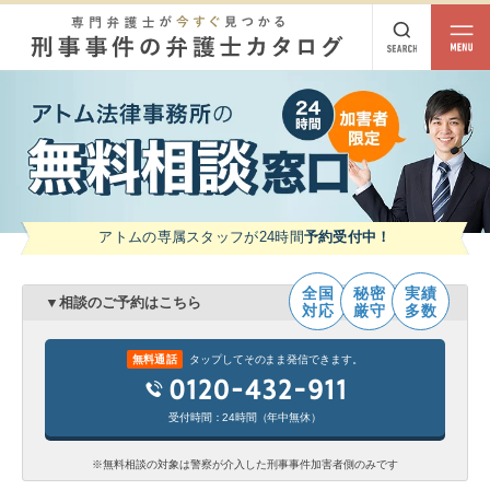
都道府県
相談内容
都道府県から探す
北海道・東北
北海道
青森
岩手
宮城
秋田
山形
福島
アトムの専属スタッフが24時間
予約受付中！
北陸・甲信越
全国
秘密
実績
▼相談のご予約はこちら
新潟
富山
石川
福井
山梨
長野
対応
厳守
多数
関東
無料通話
タップしてそのまま発信できます。
茨城
栃木
群馬
埼玉
千葉
東京
神奈川
受付時間：24時間（年中無休）
東海
※無料相談の対象は警察が介入した刑事事件加害者側のみです
岐阜
静岡
愛知
三重