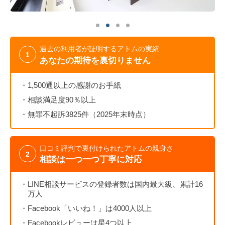
痴漢
盗撮
わいせつ
傷害
窃盗
詐欺
逮捕
示談
過去の利用者が証明するアトムの実績
1
あなたの期待を裏切りません
1,500通以上の感謝のお手紙
相談満足度90％以上
無罪不起訴3825件（2025年末時点）
口コミ評判で裏付けられたアトムの親身さ
2
相談は一つ一つ丁寧に対応
LINE相談サービスの登録者数は国内最大級、累計16
万人
Facebook「いいね！」は4000人以上
Facebookレビューは星4つ以上