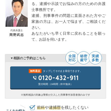
る、逮捕や示談でお悩みの方のための弁護
士事務所です。
逮捕、刑事事件の問題に直面された方やご
家族の方は、お一人で悩まず、ご相談くだ
さい。
代表弁護士
あなたがいち早く日常に戻れることを願っ
岡野武志
て、お話を伺います。
全国
秘密
実績
▼相談のご予約はこちら
対応
厳守
多数
無料通話
タップしてそのまま発信できます。
受付時間：24時間（年中無休）
※無料相談の対象は警察が介入した刑事事件加害者側のみです
前科
や
逮捕歴
を残したくない
こんなお悩み