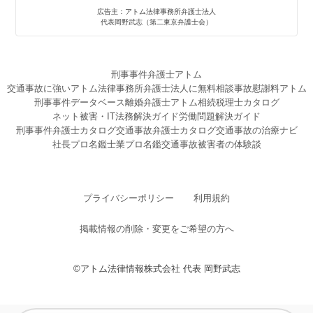
刑事事件弁護士アトム
交通事故に強いアトム法律事務所弁護士法人に無料相談
事故慰謝料アトム
刑事事件データベース
離婚弁護士アトム
相続税理士カタログ
ネット被害・IT法務解決ガイド
労働問題解決ガイド
刑事事件弁護士カタログ
交通事故弁護士カタログ
交通事故の治療ナビ
社長プロ名鑑
士業プロ名鑑
交通事故被害者の体験談
プライバシーポリシー
利用規約
掲載情報の削除・変更をご希望の方へ
©アトム法律情報株式会社 代表 岡野武志