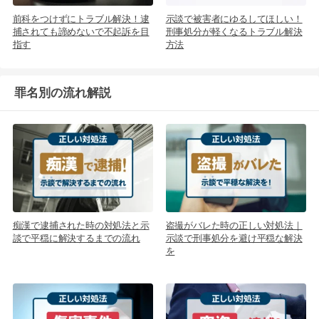
前科をつけずにトラブル解決！逮
示談で被害者にゆるしてほしい！
捕されても諦めないで不起訴を目
刑事処分が軽くなるトラブル解決
指す
方法
罪名別の流れ解説
痴漢で逮捕された時の対処法と示
盗撮がバレた時の正しい対処法｜
談で平穏に解決するまでの流れ
示談で刑事処分を避け平穏な解決
を