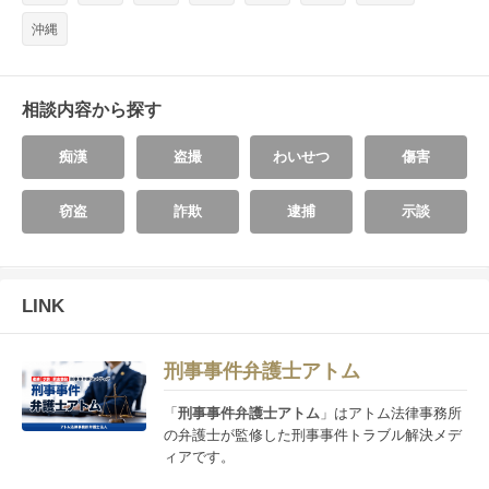
沖縄
相談内容から探す
痴漢
盗撮
わいせつ
傷害
窃盗
詐欺
逮捕
示談
LINK
刑事事件弁護士アトム
「
刑事事件弁護士アトム
」はアトム法律事務所
の弁護士が監修した刑事事件トラブル解決メデ
ィアです。