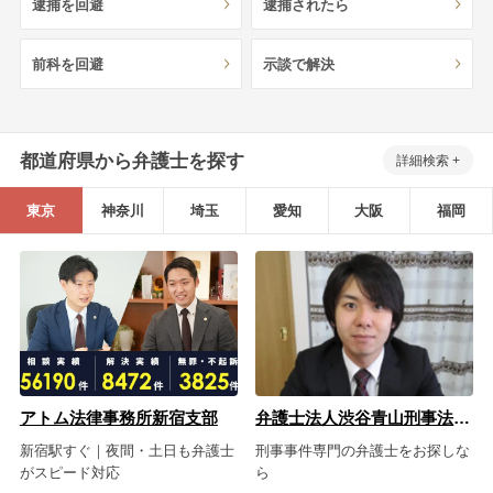
逮捕を回避
逮捕されたら
岐阜
静岡
愛知
三重
関西
前科を回避
示談で解決
滋賀
京都
大阪
兵庫
奈良
和歌山
中国
都道府県から弁護士を探す
詳細検索
鳥取
島根
岡山
広島
山口
東京
神奈川
埼玉
愛知
大阪
福岡
四国
徳島
香川
愛媛
高知
九州・沖縄
福岡
佐賀
長崎
熊本
大分
宮崎
鹿児島
沖縄
アトム法律事務所新宿支部
弁護士法人渋谷青山刑事法律事務所
新宿駅すぐ｜夜間・土日も弁護士
刑事事件専門の弁護士をお探しな
がスピード対応
ら
相談内容から探す