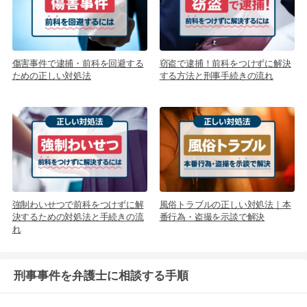
傷害事件で逮捕・前科を回避する
窃盗で逮捕！前科をつけずに解決
ための正しい対処法
する方法と刑事手続きの流れ
強制わいせつで前科をつけずに解
風俗トラブルの正しい対処法｜本
決するための対処法と手続きの流
番行為・盗撮を示談で解決
れ
刑事事件を弁護士に相談する手順