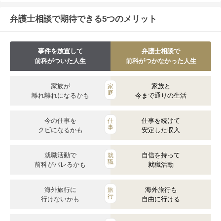
弁護士相談で期待できる5つのメリット
事件を放置して
弁護士相談で
前科がついた人生
前科がつかなかった人生
家族が
家族と
家
庭
離れ離れになるかも
今まで通りの生活
今の仕事を
仕事を続けて
仕
事
クビになるかも
安定した収入
就職活動で
自信を持って
就
職
前科がバレるかも
就職活動
海外旅行に
海外旅行も
旅
行
行けないかも
自由に行ける