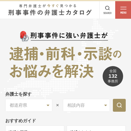
都道府県
相談内容
都道府県から探す
北海道・東北
北海道
青森
岩手
宮城
秋田
山形
福島
全国
132
北陸・甲信越
事務所
新潟
富山
石川
福井
山梨
長野
弁護士を探す
関東
都道府県
相談内容
茨城
栃木
群馬
埼玉
千葉
東京
神奈川
おすすめガイド
東海