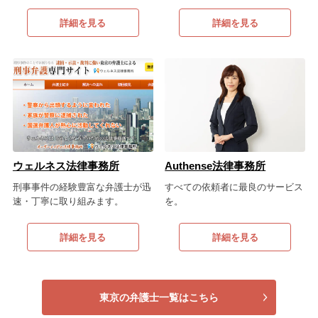
痴漢
盗撮
わいせつ
傷害
詳細を見る
詳細を見る
窃盗
詐欺
逮捕
示談
ウェルネス法律事務所
Authense法律事務所
刑事事件の経験豊富な弁護士が迅
すべての依頼者に最良のサービス
速・丁寧に取り組みます。
を。
詳細を見る
詳細を見る
東京の弁護士一覧はこちら