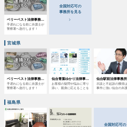
全国対応可の
関西
事務所を見る
ベリーベスト法律事務所札幌オフィス
滋賀
京都
大阪
兵庫
奈良
和歌山
手遅れになる前に弁護士が
警察署へ急行します！
中国
鳥取
島根
岡山
広島
山口
宮城県
四国
徳島
香川
愛媛
高知
九州・沖縄
ベリーベスト法律事務所仙台オフィス
仙台青葉ゆかり法律事務所
仙台駅前法律事務所
手遅れになる前に弁護士が
お客様の疑問や悩みに寄り
示談と不起訴の獲得
福岡
佐賀
長崎
熊本
大分
宮崎
鹿児島
警察署へ急行します！
添い、親身に応えることを
事件に強い仙台の弁
お約束します
沖縄
福島県
相談内容から探す
全国対応可の