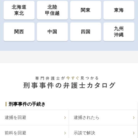
北海道
北陸
関東
東海
東北
甲信越
九州
関西
中国
四国
沖縄
刑事事件の手続き
逮捕を回避
逮捕されたら
前科を回避
示談で解決