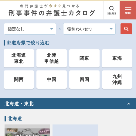
都道府県
都道府県
都道府県から探す
都道府県で絞り込む
北海道・東北
北海道
北陸
関東
東海
東北
甲信越
北海道
青森
岩手
宮城
秋田
山形
福島
北陸・甲信越
九州
関西
中国
四国
沖縄
新潟
富山
石川
福井
山梨
長野
関東
北海道・東北
茨城
栃木
群馬
埼玉
千葉
東京
神奈川
北海道
東海
岐阜
静岡
愛知
三重