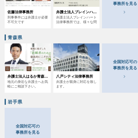
事務所を見る
痴漢
盗撮
わいせつ
傷害
佐藤法律事務所
弁護士法人ブレインハート法律事務所福島オフィス
刑事事件には弁護士が必要
弁護士法人ブレインハート
窃盗
詐欺
逮捕
示談
不可欠です
法律事務所では、様々な問
題の相談を受け付けており
ます。
青森県
全国対応可の
事務所を見る
弁護士法人はるか青森支部青森法律事務所
八戸シティ法律事務所
地元の身近な弁護士へお気
弁護士が親身に対応を致し
軽にご相談下さい。
ます。
岩手県
全国対応可の
事務所を見る