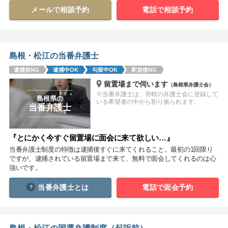
メールで相談予約
電話で相談予約
関西
滋賀
京都
大阪
兵庫
奈良
和歌山
島根・松江の当番弁護士
中国
逮捕前NG
逮捕中OK
勾留中OK
釈放後NG
鳥取
島根
岡山
広島
山口
留置場まで伺います
（島根県弁護士会）
※当番弁護士は、管轄の弁護士会に登録して
島根県の
四国
いる希望者の中から割り振られます。
当番弁護士
徳島
香川
愛媛
高知
『とにかく今すぐ留置場に面会に来て欲しい…』
九州・沖縄
当番弁護士制度の特徴は逮捕後すぐに来てくれること。最初の1回限り
福岡
佐賀
長崎
熊本
大分
宮崎
鹿児島
ですが、逮捕されている留置場まで来て、無料で面会してくれるのは心
強いです。
沖縄
当番弁護士とは
電話で面会予約
相談内容から探す