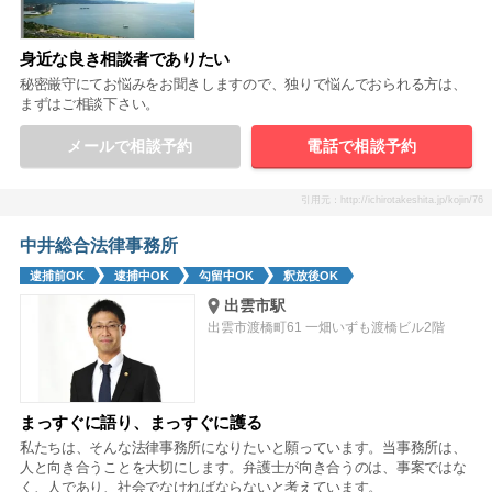
身近な良き相談者でありたい
秘密厳守にてお悩みをお聞きしますので、独りで悩んでおられる方は、
まずはご相談下さい。
メールで相談予約
電話で相談予約
引用元：http://ichirotakeshita.jp/kojin/76
中井総合法律事務所
逮捕前OK
逮捕中OK
勾留中OK
釈放後OK
出雲市駅
出雲市渡橋町61 一畑いずも渡橋ビル2階
まっすぐに語り、まっすぐに護る
私たちは、そんな法律事務所になりたいと願っています。当事務所は、
人と向き合うことを大切にします。弁護士が向き合うのは、事案ではな
く、人であり、社会でなければならないと考えています。