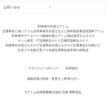
お問い合せ
刑事事件弁護士アトム
交通事故に強いアトム法律事務所弁護士法人に無料相談
事故慰謝料アトム
刑事事件データベース
離婚弁護士アトム
相続税理士カタログ
ネット被害・IT法務解決ガイド
労働問題解決ガイド
刑事事件弁護士カタログ
交通事故弁護士カタログ
交通事故の治療ナビ
社長プロ名鑑
士業プロ名鑑
交通事故被害者の体験談
プライバシーポリシー
利用規約
掲載情報の削除・変更をご希望の方へ
©アトム法律情報株式会社 代表 岡野武志