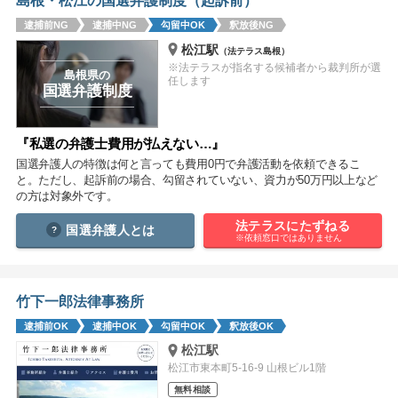
島根・松江の国選弁護制度（起訴前）
痴漢
盗撮
わいせつ
傷害
逮捕前NG
逮捕中NG
勾留中OK
釈放後NG
松江駅
（法テラス島根）
窃盗
詐欺
逮捕
示談
※法テラスが指名する候補者から裁判所が選
島根県の
任します
国選弁護制度
『私選の弁護士費用が払えない…』
国選弁護人の特徴は何と言っても費用0円で弁護活動を依頼できるこ
と。ただし、起訴前の場合、勾留されていない、資力が50万円以上など
の方は対象外です。
法テラスにたずねる
国選弁護人とは
※依頼窓口ではありません
竹下一郎法律事務所
逮捕前OK
逮捕中OK
勾留中OK
釈放後OK
松江駅
松江市東本町5-16-9 山根ビル1階
無料相談