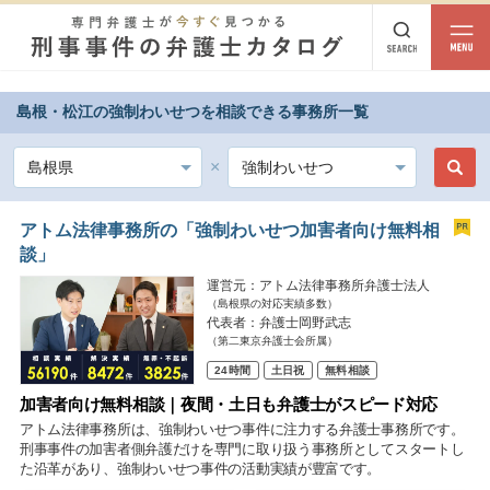
島根・松江の強制わいせつを相談できる事務所一覧
都道府県から探す
北海道・東北
北海道
青森
岩手
宮城
秋田
山形
福島
アトム法律事務所の「強制わいせつ加害者向け無料相
談」
北陸・甲信越
運営元：アトム法律事務所弁護士法人
（島根県の対応実績多数）
新潟
富山
石川
福井
山梨
長野
代表者：弁護士岡野武志
（第二東京弁護士会所属）
関東
24時間
土日祝
無料相談
茨城
栃木
群馬
埼玉
千葉
東京
神奈川
加害者向け無料相談｜夜間・土日も弁護士がスピード対応
アトム法律事務所は、強制わいせつ事件に注力する弁護士事務所です。
東海
刑事事件の加害者側弁護だけを専門に取り扱う事務所としてスタートし
た沿革があり、強制わいせつ事件の活動実績が豊富です。
岐阜
静岡
愛知
三重