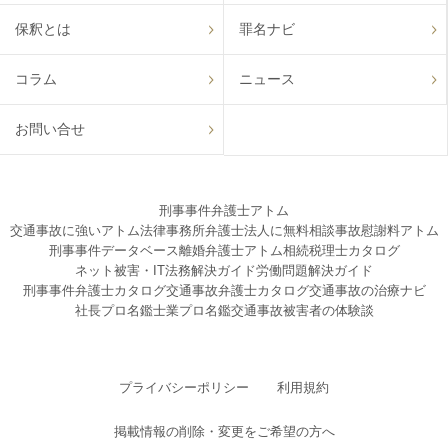
保釈とは
罪名ナビ
コラム
ニュース
お問い合せ
刑事事件弁護士アトム
交通事故に強いアトム法律事務所弁護士法人に無料相談
事故慰謝料アトム
刑事事件データベース
離婚弁護士アトム
相続税理士カタログ
ネット被害・IT法務解決ガイド
労働問題解決ガイド
刑事事件弁護士カタログ
交通事故弁護士カタログ
交通事故の治療ナビ
社長プロ名鑑
士業プロ名鑑
交通事故被害者の体験談
プライバシーポリシー
利用規約
掲載情報の削除・変更をご希望の方へ