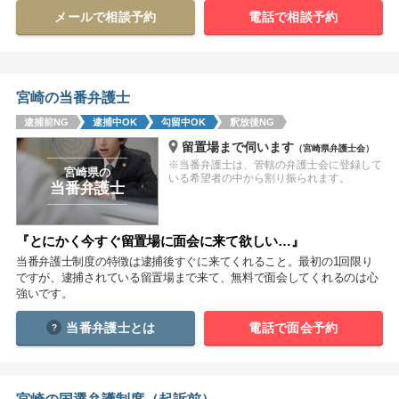
メールで相談予約
電話で相談予約
関西
滋賀
京都
大阪
兵庫
奈良
和歌山
宮崎の当番弁護士
中国
逮捕前NG
逮捕中OK
勾留中OK
釈放後NG
鳥取
島根
岡山
広島
山口
留置場まで伺います
（宮崎県弁護士会）
※当番弁護士は、管轄の弁護士会に登録して
宮崎県の
四国
いる希望者の中から割り振られます。
当番弁護士
徳島
香川
愛媛
高知
『とにかく今すぐ留置場に面会に来て欲しい…』
九州・沖縄
当番弁護士制度の特徴は逮捕後すぐに来てくれること。最初の1回限り
福岡
佐賀
長崎
熊本
大分
宮崎
鹿児島
ですが、逮捕されている留置場まで来て、無料で面会してくれるのは心
強いです。
沖縄
当番弁護士とは
電話で面会予約
相談内容から探す