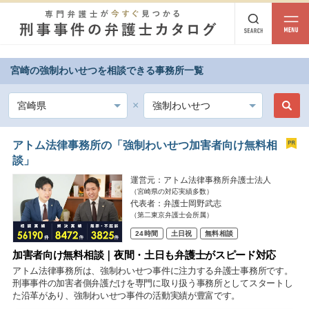
宮崎の強制わいせつを相談できる事務所一覧
都道府県から探す
北海道・東北
北海道
青森
岩手
宮城
秋田
山形
福島
アトム法律事務所の「強制わいせつ加害者向け無料相
談」
北陸・甲信越
運営元：アトム法律事務所弁護士法人
（宮崎県の対応実績多数）
新潟
富山
石川
福井
山梨
長野
代表者：弁護士岡野武志
（第二東京弁護士会所属）
関東
24時間
土日祝
無料相談
茨城
栃木
群馬
埼玉
千葉
東京
神奈川
加害者向け無料相談｜夜間・土日も弁護士がスピード対応
アトム法律事務所は、強制わいせつ事件に注力する弁護士事務所です。
東海
刑事事件の加害者側弁護だけを専門に取り扱う事務所としてスタートし
た沿革があり、強制わいせつ事件の活動実績が豊富です。
岐阜
静岡
愛知
三重