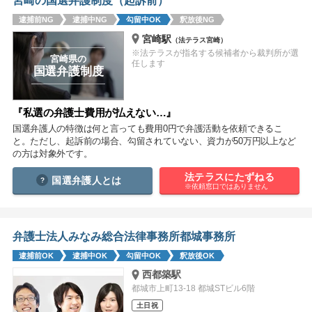
宮崎の国選弁護制度（起訴前）
痴漢
盗撮
わいせつ
傷害
逮捕前NG
逮捕中NG
勾留中OK
釈放後NG
宮崎駅
（法テラス宮崎）
窃盗
詐欺
逮捕
示談
※法テラスが指名する候補者から裁判所が選
宮崎県の
任します
国選弁護制度
『私選の弁護士費用が払えない…』
国選弁護人の特徴は何と言っても費用0円で弁護活動を依頼できるこ
と。ただし、起訴前の場合、勾留されていない、資力が50万円以上など
の方は対象外です。
法テラスにたずねる
国選弁護人とは
※依頼窓口ではありません
弁護士法人みなみ総合法律事務所都城事務所
逮捕前OK
逮捕中OK
勾留中OK
釈放後OK
西都築駅
都城市上町13-18 都城STビル6階
土日祝