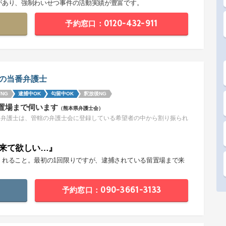
があり、強制わいせつ事件の活動実績が豊富です。
予約窓口：0120-432-911
の当番弁護士
NG
逮捕中OK
勾留中OK
釈放後NG
置場まで伺います
（熊本県弁護士会）
番弁護士は、管轄の弁護士会に登録している希望者の中から割り振られ
。
来て欲しい…』
くれること。最初の1回限りですが、逮捕されている留置場まで来
。
予約窓口：090-3661-3133