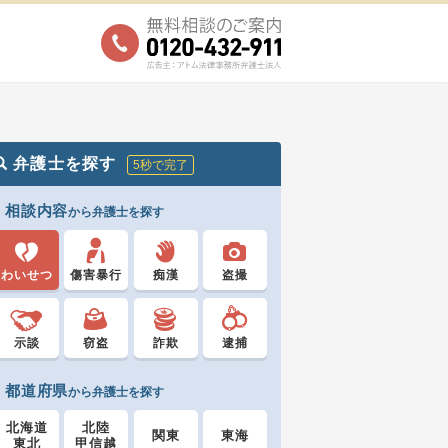
弁護士を探す
5秒で完了
相談内容
から弁護士を探す
わいせつ
傷害暴行
痴漢
盗撮
示談
窃盗
詐欺
逮捕
都道府県
から弁護士を探す
北海道
北陸
関東
東海
東北
甲信越