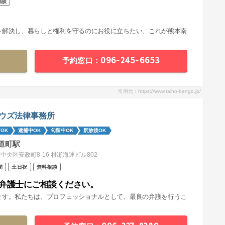
相談
を解決し、暮らしと権利を守るのにお役に立ちたい、これが熊本南
予約窓口：096-245-6653
引用元：https://www.taiho-bengo.jp/
ウズ法律事務所
OK
逮捕中OK
勾留中OK
釈放後OK
道町駅
中央区安政町8-16 村瀬海運ビル802
間
土日祝
無料相談
弁護士にご相談ください。
ます。私たちは、プロフェッショナルとして、最良の弁護を行うこ