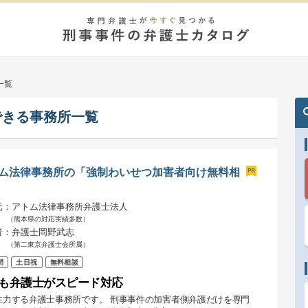
一覧
できる事務所一覧
ム法律事務所の「強制わいせつ加害者向け無料相
元：アトム法律事務所弁護士法人
（熊本県の対応実績多数）
者：弁護士岡野武志
（第二東京弁護士会所属）
間
土日祝
無料相談
も弁護士がスピード対応
注力する弁護士事務所です。 刑事事件の加害者側弁護だけを専門