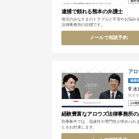
無料
逮捕で頼れる熊本の弁護士
地元のみなさまのトラブルと不安やお悩み
法律事務所の目標です。
メールで相談予約
アロ
逮捕前
水
熊本市
24時
経験豊富なアロウズ法律事務所の
刑事事件では、迅速性や専門性が求められ
とをお約束します。