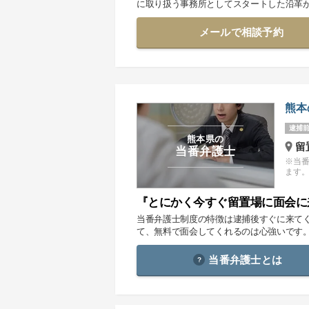
に取り扱う事務所としてスタートした沿革
メールで相談予約
熊本
逮捕前
熊本県の
留
当番弁護士
※当
ます
『とにかく今すぐ留置場に面会に
当番弁護士制度の特徴は逮捕後すぐに来て
て、無料で面会してくれるのは心強いです
当番弁護士とは