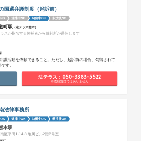
の国選弁護制度（起訴前）
NG
逮捕中NG
勾留中OK
釈放後NG
道町駅
（法テラス熊本）
テラスが指名する候補者から裁判所が選任します
』
で弁護活動を依頼できること。ただし、起訴前の場合、勾留されて
外です。
法テラス：050-3383-5522
※依頼窓口ではありません
南法律事務所
OK
逮捕中OK
勾留中OK
釈放後OK
熊本駅
南区平田1-14-8 亀川ビル2階B号室