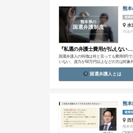
熊本
逮捕前
熊本県の
水
国選弁護制度
※法
『私選の弁護士費用が払えない…
国選弁護人の特徴は何と言っても費用0円
いない、資力が50万円以上などの方は対象
国選弁護人とは
熊本
逮捕前
西
熊本市