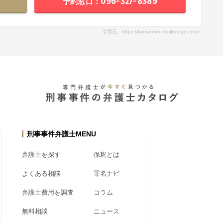
予約窓口：096-327-8389
引用元：https://kumamoto-keijibengo.com/
刑事事件弁護士MENU
弁護士を探す
保釈とは
よくある相談
罪名ナビ
弁護士費用を調査
コラム
無料相談
ニュース