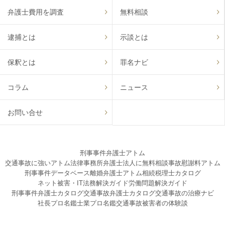
弁護士費用を調査
無料相談
逮捕とは
示談とは
保釈とは
罪名ナビ
コラム
ニュース
お問い合せ
刑事事件弁護士アトム
交通事故に強いアトム法律事務所弁護士法人に無料相談
事故慰謝料アトム
刑事事件データベース
離婚弁護士アトム
相続税理士カタログ
ネット被害・IT法務解決ガイド
労働問題解決ガイド
刑事事件弁護士カタログ
交通事故弁護士カタログ
交通事故の治療ナビ
社長プロ名鑑
士業プロ名鑑
交通事故被害者の体験談