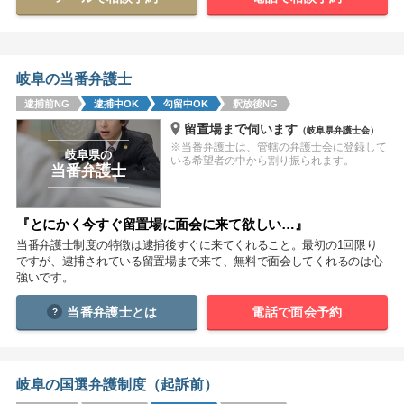
関西
滋賀
京都
大阪
兵庫
奈良
和歌山
岐阜の当番弁護士
逮捕前NG
逮捕中OK
勾留中OK
釈放後NG
中国
留置場まで伺います
（岐阜県弁護士会）
鳥取
島根
岡山
広島
山口
※当番弁護士は、管轄の弁護士会に登録して
岐阜県の
いる希望者の中から割り振られます。
当番弁護士
四国
徳島
香川
愛媛
高知
『とにかく今すぐ留置場に面会に来て欲しい…』
当番弁護士制度の特徴は逮捕後すぐに来てくれること。最初の1回限り
九州・沖縄
ですが、逮捕されている留置場まで来て、無料で面会してくれるのは心
福岡
佐賀
長崎
熊本
大分
宮崎
鹿児島
強いです。
沖縄
当番弁護士とは
電話で面会予約
相談内容から探す
岐阜の国選弁護制度（起訴前）