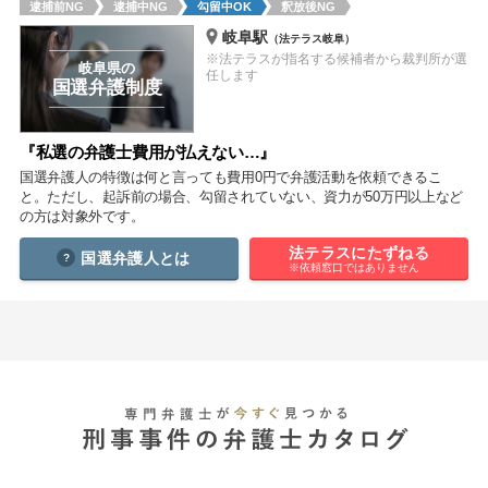
逮捕前NG
逮捕中NG
勾留中OK
釈放後NG
痴漢
盗撮
わいせつ
傷害
岐阜駅
（法テラス岐阜）
※法テラスが指名する候補者から裁判所が選
窃盗
詐欺
逮捕
示談
岐阜県の
任します
国選弁護制度
『私選の弁護士費用が払えない…』
国選弁護人の特徴は何と言っても費用0円で弁護活動を依頼できるこ
と。ただし、起訴前の場合、勾留されていない、資力が50万円以上など
の方は対象外です。
法テラスにたずねる
国選弁護人とは
※依頼窓口ではありません