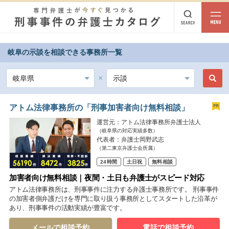
岐阜の示談を相談できる事務所一覧
都道府県から探す
北海道・東北
北海道
青森
岩手
宮城
秋田
山形
福島
アトム法律事務所の「刑事加害者向け無料相談」
運営元：アトム法律事務所弁護士法人
北陸・甲信越
（岐阜県の対応実績多数）
代表者：弁護士岡野武志
新潟
富山
石川
福井
山梨
長野
（第二東京弁護士会所属）
24時間
土日祝
無料相談
関東
加害者向け無料相談｜夜間・土日も弁護士がスピード対応
茨城
栃木
群馬
埼玉
千葉
東京
神奈川
アトム法律事務所は、刑事事件に注力する弁護士事務所です。 刑事事件
の加害者側弁護だけを専門に取り扱う事務所としてスタートした沿革が
あり、刑事事件の活動実績が豊富です。
東海
岐阜
静岡
愛知
三重
メールで相談予約
電話で相談予約