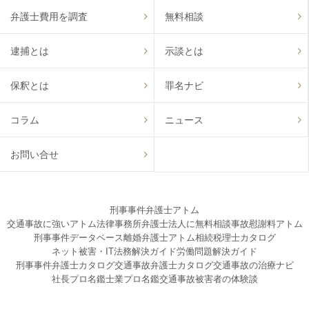
弁護士費用を調査
無料相談
逮捕とは
示談とは
保釈とは
罪名ナビ
コラム
ニュース
お問い合せ
刑事事件弁護士アトム
交通事故に強いアトム法律事務所弁護士法人に無料相談
事故慰謝料アトム
刑事事件データベース
離婚弁護士アトム
相続税理士カタログ
ネット被害・IT法務解決ガイド
労働問題解決ガイド
刑事事件弁護士カタログ
交通事故弁護士カタログ
交通事故の治療ナビ
社長プロ名鑑
士業プロ名鑑
交通事故被害者の体験談