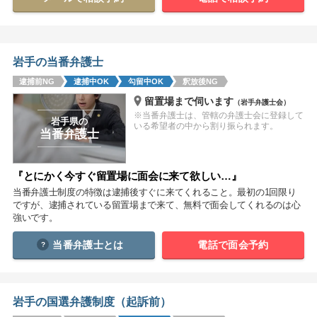
関西
滋賀
京都
大阪
兵庫
奈良
和歌山
岩手の当番弁護士
逮捕前NG
逮捕中OK
勾留中OK
釈放後NG
中国
留置場まで伺います
（岩手弁護士会）
鳥取
島根
岡山
広島
山口
※当番弁護士は、管轄の弁護士会に登録して
岩手県の
いる希望者の中から割り振られます。
当番弁護士
四国
徳島
香川
愛媛
高知
『とにかく今すぐ留置場に面会に来て欲しい…』
当番弁護士制度の特徴は逮捕後すぐに来てくれること。最初の1回限り
九州・沖縄
ですが、逮捕されている留置場まで来て、無料で面会してくれるのは心
福岡
佐賀
長崎
熊本
大分
宮崎
鹿児島
強いです。
沖縄
当番弁護士とは
電話で面会予約
相談内容から探す
岩手の国選弁護制度（起訴前）