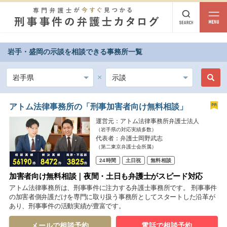
岩手・盛岡の示談を相談できる事務所一覧
都道府県から探す
北海道・東北
北海道
青森
岩手
宮城
秋田
山形
福島
アトム法律事務所の「刑事加害者向け無料相談」
運営元：アトム法律事務所弁護士法人
北陸・甲信越
（岩手県の対応実績多数）
代表者：弁護士岡野武志
新潟
富山
石川
福井
山梨
長野
（第二東京弁護士会所属）
24時間
土日祝
無料相談
関東
加害者向け無料相談｜夜間・土日も弁護士がスピード対応
茨城
栃木
群馬
埼玉
千葉
東京
神奈川
アトム法律事務所は、刑事事件に注力する弁護士事務所です。 刑事事件
の加害者側弁護だけを専門に取り扱う事務所としてスタートした沿革が
あり、刑事事件の活動実績が豊富です。
東海
岐阜
静岡
愛知
三重
メールで相談予約
電話で相談予約