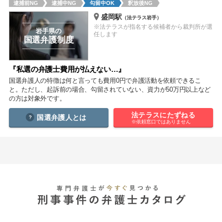
逮捕前NG
逮捕中NG
勾留中OK
釈放後NG
痴漢
盗撮
わいせつ
傷害
盛岡駅
（法テラス岩手）
※法テラスが指名する候補者から裁判所が選
窃盗
詐欺
逮捕
示談
岩手県の
任します
国選弁護制度
『私選の弁護士費用が払えない…』
国選弁護人の特徴は何と言っても費用0円で弁護活動を依頼できるこ
と。ただし、起訴前の場合、勾留されていない、資力が50万円以上など
の方は対象外です。
法テラスにたずねる
国選弁護人とは
※依頼窓口ではありません