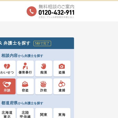
弁護士を探す
5秒で完了
相談内容
から弁護士を探す
わいせつ
傷害暴行
痴漢
盗撮
示談
窃盗
詐欺
逮捕
都道府県
から弁護士を探す
北海道
北陸
関東
東海
東北
甲信越