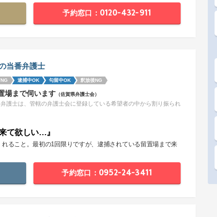
予約窓口：0120-432-911
の当番弁護士
NG
逮捕中OK
勾留中OK
釈放後NG
置場まで伺います
（佐賀県弁護士会）
番弁護士は、管轄の弁護士会に登録している希望者の中から割り振られ
。
来て欲しい…』
くれること。最初の1回限りですが、逮捕されている留置場まで来
。
予約窓口：0952-24-3411