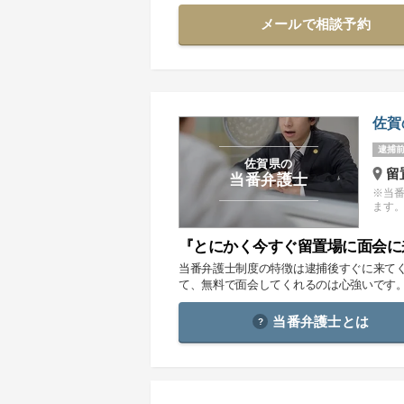
メールで相談予約
佐賀
逮捕前
佐賀県の
留
当番弁護士
※当
ます
『とにかく今すぐ留置場に面会に
当番弁護士制度の特徴は逮捕後すぐに来て
て、無料で面会してくれるのは心強いです
当番弁護士とは