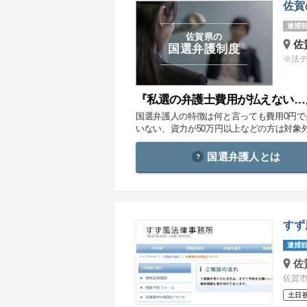
佐賀
逮捕前
佐賀県の
佐
国選弁護制度
※法
『私選の弁護士費用が払えない…
国選弁護人の特徴は何と言っても費用0円
いない、資力が50万円以上などの方は対象
国選弁護人とは
すず
逮捕前
佐
佐賀市
土日