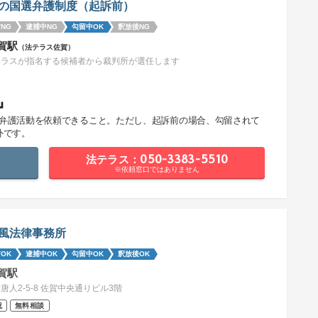
の国選弁護制度（起訴前）
NG
逮捕中NG
勾留中OK
釈放後NG
賀駅
（法テラス佐賀）
テラスが指名する候補者から裁判所が選任します
』
で弁護活動を依頼できること。ただし、起訴前の場合、勾留されて
外です。
法テラス：050-3383-5510
※依頼窓口ではありません
風法律事務所
OK
逮捕中OK
勾留中OK
釈放後OK
賀駅
唐人2-5-8 佐賀中央通りビル3階
祝
無料相談