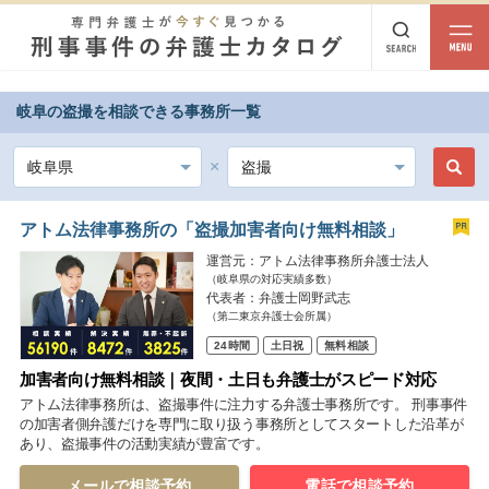
岐阜の盗撮を相談できる事務所一覧
都道府県から探す
北海道・東北
北海道
青森
岩手
宮城
秋田
山形
福島
アトム法律事務所の「盗撮加害者向け無料相談」
運営元：アトム法律事務所弁護士法人
北陸・甲信越
（岐阜県の対応実績多数）
代表者：弁護士岡野武志
新潟
富山
石川
福井
山梨
長野
（第二東京弁護士会所属）
24時間
土日祝
無料相談
関東
加害者向け無料相談｜夜間・土日も弁護士がスピード対応
茨城
栃木
群馬
埼玉
千葉
東京
神奈川
アトム法律事務所は、盗撮事件に注力する弁護士事務所です。 刑事事件
の加害者側弁護だけを専門に取り扱う事務所としてスタートした沿革が
あり、盗撮事件の活動実績が豊富です。
東海
岐阜
静岡
愛知
三重
メールで相談予約
電話で相談予約