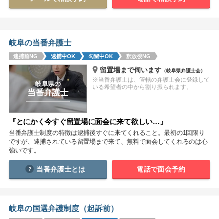
関西
滋賀
京都
大阪
兵庫
奈良
和歌山
岐阜の当番弁護士
逮捕前NG
逮捕中OK
勾留中OK
釈放後NG
中国
留置場まで伺います
（岐阜県弁護士会）
鳥取
島根
岡山
広島
山口
※当番弁護士は、管轄の弁護士会に登録して
岐阜県の
いる希望者の中から割り振られます。
当番弁護士
四国
徳島
香川
愛媛
高知
『とにかく今すぐ留置場に面会に来て欲しい…』
当番弁護士制度の特徴は逮捕後すぐに来てくれること。最初の1回限り
九州・沖縄
ですが、逮捕されている留置場まで来て、無料で面会してくれるのは心
福岡
佐賀
長崎
熊本
大分
宮崎
鹿児島
強いです。
沖縄
当番弁護士とは
電話で面会予約
相談内容から探す
岐阜の国選弁護制度（起訴前）