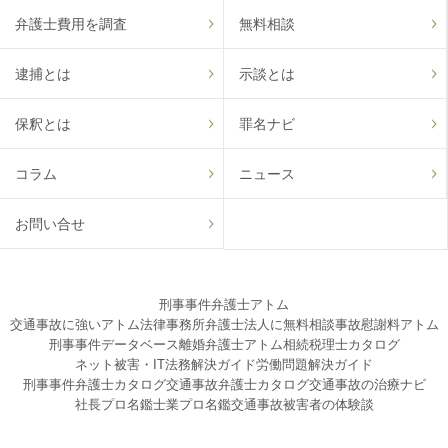
弁護士費用を調査
無料相談
逮捕とは
示談とは
保釈とは
罪名ナビ
コラム
ニュース
お問い合せ
刑事事件弁護士アトム
交通事故に強いアトム法律事務所弁護士法人に無料相談
事故慰謝料アトム
刑事事件データベース
離婚弁護士アトム
相続税理士カタログ
ネット被害・IT法務解決ガイド
労働問題解決ガイド
刑事事件弁護士カタログ
交通事故弁護士カタログ
交通事故の治療ナビ
社長プロ名鑑
士業プロ名鑑
交通事故被害者の体験談