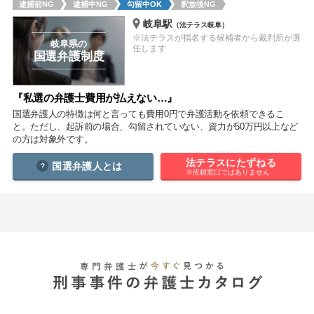
逮捕前NG
逮捕中NG
勾留中OK
釈放後NG
痴漢
盗撮
わいせつ
傷害
岐阜駅
（法テラス岐阜）
※法テラスが指名する候補者から裁判所が選
窃盗
詐欺
逮捕
示談
岐阜県の
任します
国選弁護制度
『私選の弁護士費用が払えない…』
国選弁護人の特徴は何と言っても費用0円で弁護活動を依頼できるこ
と。ただし、起訴前の場合、勾留されていない、資力が50万円以上など
の方は対象外です。
法テラスにたずねる
国選弁護人とは
※依頼窓口ではありません