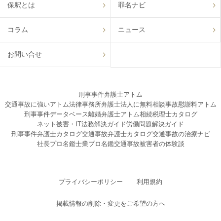
保釈とは
罪名ナビ
コラム
ニュース
お問い合せ
刑事事件弁護士アトム
交通事故に強いアトム法律事務所弁護士法人に無料相談
事故慰謝料アトム
刑事事件データベース
離婚弁護士アトム
相続税理士カタログ
ネット被害・IT法務解決ガイド
労働問題解決ガイド
刑事事件弁護士カタログ
交通事故弁護士カタログ
交通事故の治療ナビ
社長プロ名鑑
士業プロ名鑑
交通事故被害者の体験談
プライバシーポリシー
利用規約
掲載情報の削除・変更をご希望の方へ