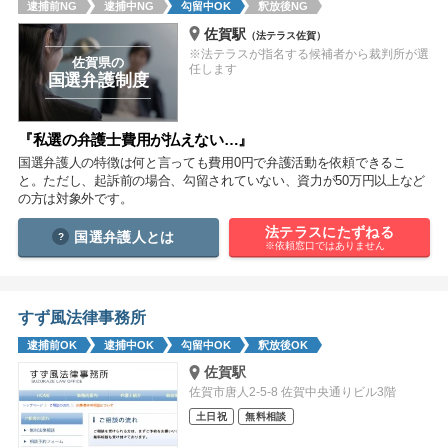
逮捕前NG
逮捕中NG
勾留中OK
釈放後NG
痴漢
盗撮
わいせつ
傷害
佐賀駅
（法テラス佐賀）
※法テラスが指名する候補者から裁判所が選
窃盗
詐欺
逮捕
示談
佐賀県の
任します
国選弁護制度
『私選の弁護士費用が払えない…』
国選弁護人の特徴は何と言っても費用0円で弁護活動を依頼できるこ
と。ただし、起訴前の場合、勾留されていない、資力が50万円以上など
の方は対象外です。
法テラスにたずねる
国選弁護人とは
※依頼窓口ではありません
すず風法律事務所
逮捕前OK
逮捕中OK
勾留中OK
釈放後OK
佐賀駅
佐賀市唐人2-5-8 佐賀中央通りビル3階
土日祝
無料相談