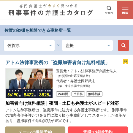
佐賀の盗撮を相談できる事務所一覧
都道府県から探す
北海道・東北
北海道
青森
岩手
宮城
秋田
山形
福島
アトム法律事務所の「盗撮加害者向け無料相談」
運営元：アトム法律事務所弁護士法人
北陸・甲信越
（佐賀県の対応実績多数）
代表者：弁護士岡野武志
新潟
富山
石川
福井
山梨
長野
（第二東京弁護士会所属）
24時間
土日祝
無料相談
関東
加害者向け無料相談｜夜間・土日も弁護士がスピード対応
茨城
栃木
群馬
埼玉
千葉
東京
神奈川
アトム法律事務所は、盗撮事件に注力する弁護士事務所です。 刑事事件
の加害者側弁護だけを専門に取り扱う事務所としてスタートした沿革が
あり、盗撮事件の活動実績が豊富です。
東海
岐阜
静岡
愛知
三重
メールで相談予約
電話で相談予約