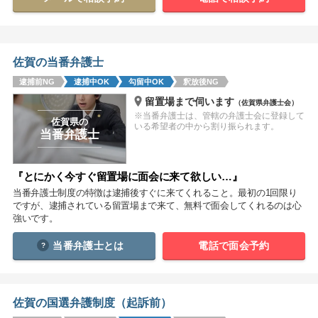
関西
滋賀
京都
大阪
兵庫
奈良
和歌山
佐賀の当番弁護士
逮捕前NG
逮捕中OK
勾留中OK
釈放後NG
中国
留置場まで伺います
（佐賀県弁護士会）
鳥取
島根
岡山
広島
山口
※当番弁護士は、管轄の弁護士会に登録して
佐賀県の
いる希望者の中から割り振られます。
当番弁護士
四国
徳島
香川
愛媛
高知
『とにかく今すぐ留置場に面会に来て欲しい…』
当番弁護士制度の特徴は逮捕後すぐに来てくれること。最初の1回限り
九州・沖縄
ですが、逮捕されている留置場まで来て、無料で面会してくれるのは心
福岡
佐賀
長崎
熊本
大分
宮崎
鹿児島
強いです。
沖縄
当番弁護士とは
電話で面会予約
相談内容から探す
佐賀の国選弁護制度（起訴前）