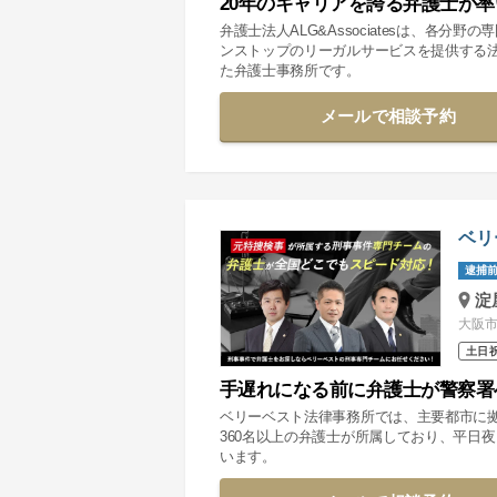
20年のキャリアを誇る弁護士が
弁護士法人ALG&Associatesは、各
ンストップのリーガルサービスを提供する
た弁護士事務所です。
メールで相談予約
ベリ
逮捕前
淀
大阪市
土日
手遅れになる前に弁護士が警察署
ベリーベスト法律事務所では、主要都市に
360名以上の弁護士が所属しており、平日
います。