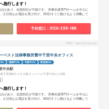
へ急行します！
拠点があり、全国対応が可能です。 刑事弁護専門チームを中心に
夜、土日祝もお電話を受け付け、365日すぐに動けるよう待機して
予約窓口：0120-359-186
引用元：https://keiji.vbest.jp/
ーベスト法律事務所豊中千里中央オフィス
OK
逮捕中OK
勾留中OK
釈放後OK
里中央駅
新千里東町1-1-5 大阪モノレール千里中央ビル5階
祝
へ急行します！
拠点があり、全国対応が可能です。 刑事弁護専門チームを中心に
夜、土日祝もお電話を受け付け、365日すぐに動けるよう待機して