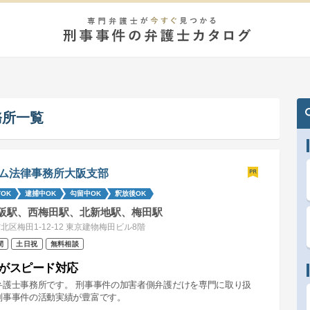
務所一覧
ム法律事務所大阪支部
OK
逮捕中OK
勾留中OK
釈放後OK
阪駅、西梅田駅、北新地駅、梅田駅
北区梅田1-12-12 東京建物梅田ビル8階
間
土日祝
無料相談
がスピード対応
弁護士事務所です。 刑事事件の加害者側弁護だけを専門に取り扱
刑事事件の活動実績が豊富です。