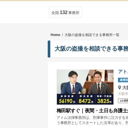
132
全国
事務所
Home
/ 大阪の盗撮を相談できる事務所一覧
大阪の盗撮を相談できる事
アト
逮捕前
大
大阪市
24時
梅田駅すぐ｜夜間・土日も弁護士
アトム法律事務所は、刑事事件に注力する
う事務所としてスタートした沿革があり、