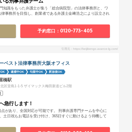
率いる刑事弁護チーム
分野の専門知識をもった弁護士が集う「総合病院型」の法律事務所と、ワ
法律事務所を目指し、創業者である弁護士金﨑浩之により設立され
予約窓口：0120-773-405
引用元：https://keijibengo.avance-lg.com/
ーベスト法律事務所大阪オフィス
OK
逮捕中OK
勾留中OK
釈放後OK
屋橋駅
北区堂島1-1-5 ザイマックス梅田新道ビル2階
祝
へ急行します！
拠点があり、全国対応が可能です。 刑事弁護専門チームを中心に
夜、土日祝もお電話を受け付け、365日すぐに動けるよう待機して