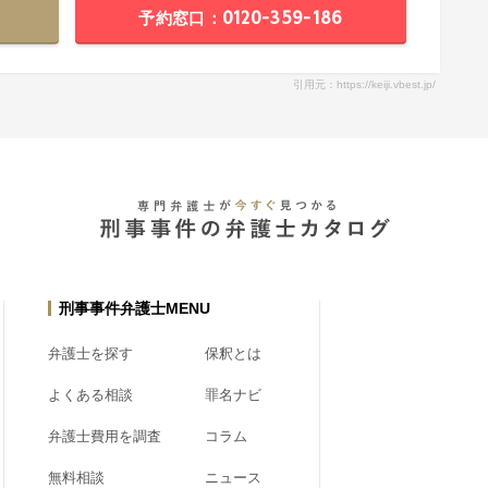
予約窓口：0120-359-186
引用元：https://keiji.vbest.jp/
刑事事件弁護士MENU
弁護士を探す
保釈とは
よくある相談
罪名ナビ
弁護士費用を調査
コラム
無料相談
ニュース