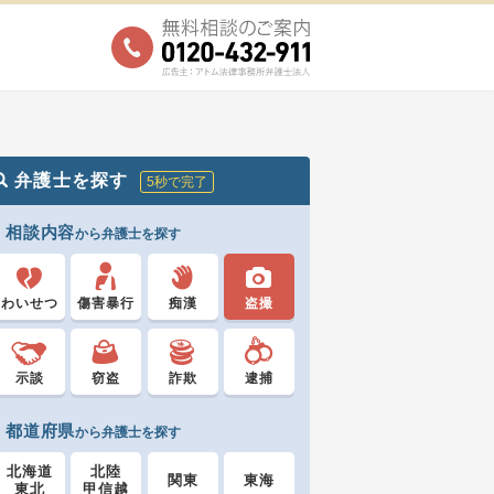
弁護士を探す
5秒で完了
相談内容
から弁護士を探す
わいせつ
傷害暴行
痴漢
盗撮
示談
窃盗
詐欺
逮捕
都道府県
から弁護士を探す
北海道
北陸
関東
東海
東北
甲信越