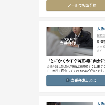
メールで相談予約
大阪
逮捕前
大阪府の
留
当番弁護士
※当
ます
『とにかく今すぐ留置場に面会に
当番弁護士制度の特徴は逮捕後すぐに来て
て、無料で面会してくれるのは心強いです
当番弁護士とは
大阪