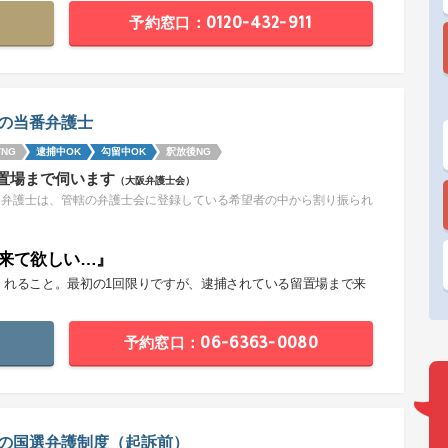
予約窓口：0120-432-911
の当番弁護士
NG
逮捕中OK
勾留中OK
釈放後NG
置場まで伺います
（大阪弁護士会）
番弁護士は、管轄の弁護士会に登録している希望者の中から割り振られ
。
来て欲しい…』
くれること。最初の1回限りですが、逮捕されている留置場まで来
。
予約窓口：06-6363-0080
の国選弁護制度（起訴前）