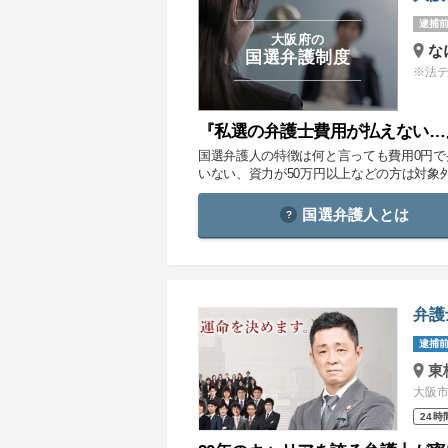
逮捕前
大阪府の
な
国選弁護制度
※法
『私選の弁護士費用が払えない…
国選弁護人の特徴は何と言っても費用0円
いない、資力が50万円以上などの方は対象
国選弁護人とは
弁護
逮捕前
東
大阪市
24時