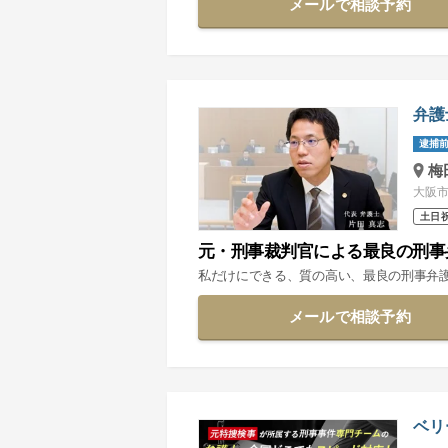
メールで相談予約
弁護
逮捕前
梅
大阪市
土日
元・刑事裁判官による最良の刑事
私だけにできる、質の高い、最良の刑事弁
メールで相談予約
ベリ