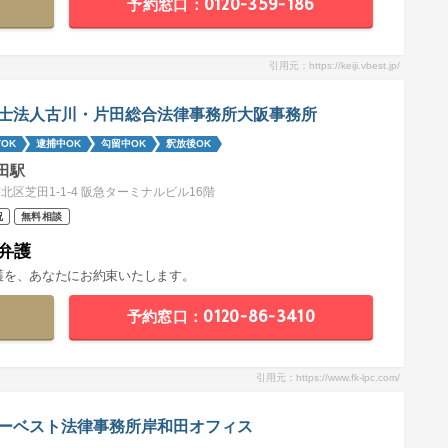
予約窓口：0120-359-186
引用元：https://keiji.vbest.jp/
士法人古川・片田総合法律事務所大阪事務所
OK
逮捕中OK
勾留中OK
釈放後OK
田駅
北区芝田1-1-4 阪急ターミナルビル16階
祝
無料相談
弁護
護を、あなたにお約束いたします。
予約窓口：0120-86-3410
引用元：https://www.fk-lpc.com/
ーベスト法律事務所岸和田オフィス