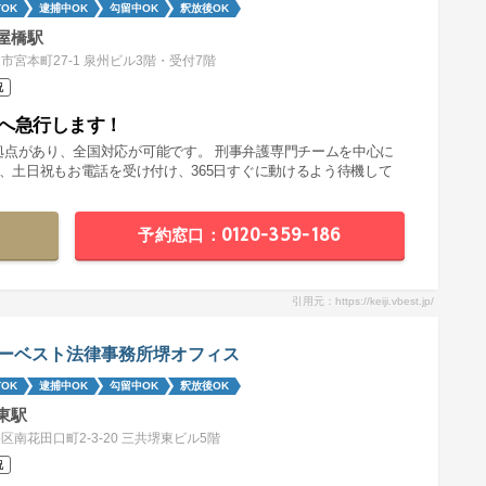
OK
逮捕中OK
勾留中OK
釈放後OK
屋橋駅
市宮本町27-1 泉州ビル3階・受付7階
祝
へ急行します！
拠点があり、全国対応が可能です。 刑事弁護専門チームを中心に
夜、土日祝もお電話を受け付け、365日すぐに動けるよう待機して
予約窓口：0120-359-186
引用元：https://keiji.vbest.jp/
ーベスト法律事務所堺オフィス
OK
逮捕中OK
勾留中OK
釈放後OK
東駅
区南花田口町2-3-20 三共堺東ビル5階
祝