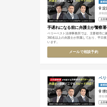
逮捕前
淀
岸和田
土日
手遅れになる前に弁護士が警察署
ベリーベスト法律事務所では、主要都市に
360名以上の弁護士が所属しており、平日
います。
メールで相談予約
ベリ
逮捕前
堺
堺市堺
土日