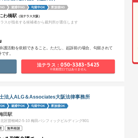
NG
逮捕中NG
勾留中OK
釈放後NG
にわ橋駅
（法テラス大阪）
テラスが指名する候補者から裁判所が選任します
』
で弁護活動を依頼できること。ただし、起訴前の場合、勾留されて
外です。
法テラス：050-3383-5425
※依頼窓口ではありません
士法人ALG＆Associates大阪法律事務所
OK
逮捕中OK
勾留中OK
釈放後OK
梅田駅
北区曽根崎2-5-10 梅田パシフィックビルディング801
間
無料相談