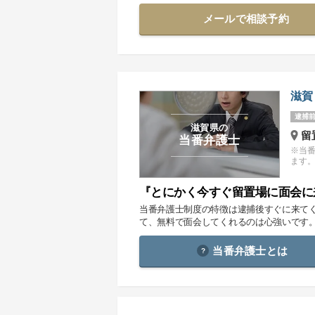
メールで相談予約
滋賀
逮捕前
滋賀県の
留
当番弁護士
※当
ます
『とにかく今すぐ留置場に面会に
当番弁護士制度の特徴は逮捕後すぐに来て
て、無料で面会してくれるのは心強いです
当番弁護士とは