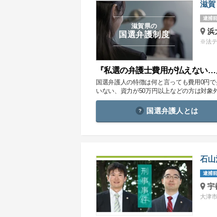
滋賀
逮捕前
滋賀県の
浜
国選弁護制度
※法
『私選の弁護士費用が払えない…
国選弁護人の特徴は何と言っても費用0円
いない、資力が50万円以上などの方は対象
国選弁護人とは
石山
逮捕前
宇
大津市