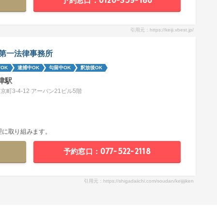
予約窓口：0120-359-186
引用元：https://keiji.vbest.jp/
第一法律事務所
OK
逮捕中OK
勾留中OK
釈放後OK
津駅
京町3-4-12 アーバン21ビル5階
理に取り組みます。
予約窓口：077-522-2118
引用元：https://shigadaiichi.com/soudan/keijijiken