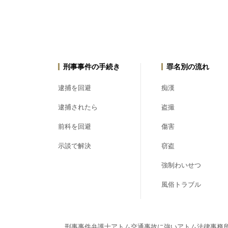
刑事事件の手続き
罪名別の流れ
逮捕を回避
痴漢
逮捕されたら
盗撮
前科を回避
傷害
示談で解決
窃盗
強制わいせつ
風俗トラブル
刑事事件弁護士アトム
交通事故に強いアトム法律事務