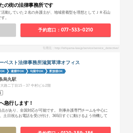
たの街の法律事務所です
て活動していた２名の弁護士が、地域密着型を理想としてＪＲ石山
です。
予約窓口：077-533-0210
引用元：http://ishiyama-law.jp/service/service_detective/
ーベスト法律事務所滋賀草津オフィス
OK
逮捕中OK
勾留中OK
釈放後OK
条烏丸駅
大路二丁目15－37 中村ビル2階
祝
へ急行します！
拠点があり、全国対応が可能です。 刑事弁護専門チームを中心に
夜、土日祝もお電話を受け付け、365日すぐに動けるよう待機して