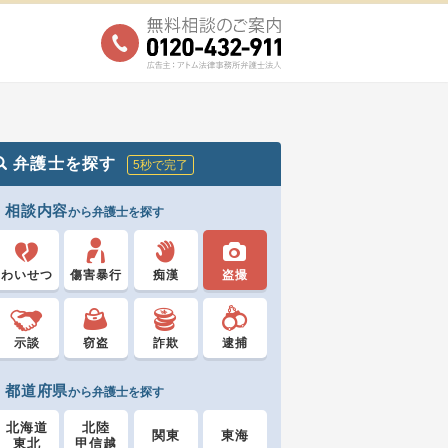
弁護士を探す
5秒で完了
相談内容
から弁護士を探す
わいせつ
傷害暴行
痴漢
盗撮
示談
窃盗
詐欺
逮捕
都道府県
から弁護士を探す
北海道
北陸
関東
東海
東北
甲信越