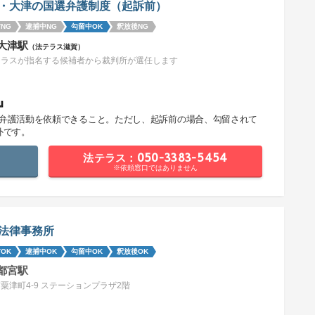
・大津の国選弁護制度（起訴前）
NG
逮捕中NG
勾留中OK
釈放後NG
大津駅
（法テラス滋賀）
テラスが指名する候補者から裁判所が選任します
』
で弁護活動を依頼できること。ただし、起訴前の場合、勾留されて
外です。
法テラス：050-3383-5454
※依頼窓口ではありません
法律事務所
OK
逮捕中OK
勾留中OK
釈放後OK
都宮駅
粟津町4-9 ステーションプラザ2階