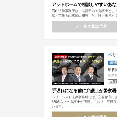
アットホームで相談しやすいあな
石山法律事務所は、滋賀県内で弁護士とし
駅・京阪石山駅前に開設した弁護士事務所
メールで相談予約
ベリ
逮捕前
四
草津市
土日
手遅れになる前に弁護士が警察署
ベリーベスト法律事務所では、主要都市に
360名以上の弁護士が所属しており、平日
います。