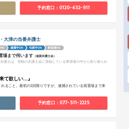
予約窓口：0120-432-911
・大津の当番弁護士
NG
逮捕中OK
勾留中OK
釈放後NG
置場まで伺います
（滋賀弁護士会）
番弁護士は、管轄の弁護士会に登録している希望者の中から割り振られ
。
来て欲しい…』
くれること。最初の1回限りですが、逮捕されている留置場まで来
。
予約窓口：077-511-2225