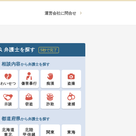
運営会社に問合せ
弁護士を探す
5秒で完了
相談内容
から弁護士を探す
わいせつ
傷害暴行
痴漢
盗撮
示談
窃盗
詐欺
逮捕
都道府県
から弁護士を探す
北海道
北陸
関東
東海
東北
甲信越