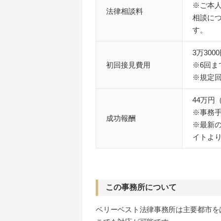
※ご本
法律相談料
相談につ
す。
3万30
初回接見費用
※6回
※規定
44万円
※事務手
成功報酬
※最新
イトよ
この事務所について
ベリーベスト法律事務所は主要都市を