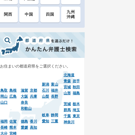
九州
関西
中国
四国
沖縄
お住まいの都道府県をご選択ください。
北海道
青森
岩手
新潟
富山
宮城
秋田
鳥取
島根
滋賀
京都
石川
福井
山形
福島
岡山
広島
大阪
兵庫
山梨
長野
山口
奈良
茨城
栃木
和歌山
群馬
埼玉
岐阜
静岡
千葉
東京
愛知
三重
福岡
佐賀
徳島
香川
神奈川
長崎
熊本
愛媛
高知
大分
宮崎