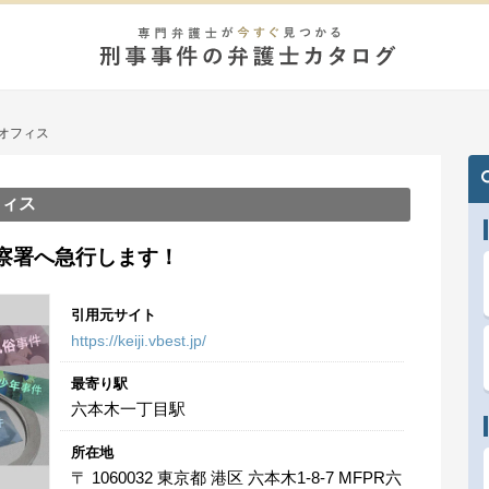
オフィス
フィス
察署へ急行します！
引用元サイト
https://keiji.vbest.jp/
最寄り駅
六本木一丁目駅
所在地
〒 1060032 東京都 港区 六本木1-8-7 MFPR六