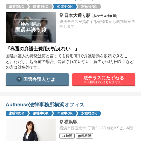
痴漢
盗撮
わいせつ
傷害
逮捕前NG
逮捕中NG
勾留中OK
釈放後NG
日本大通り駅
（法テラス神奈川）
窃盗
詐欺
逮捕
示談
※法テラスが指名する候補者から裁判所が選
神奈川県の
任します
国選弁護制度
『私選の弁護士費用が払えない…』
国選弁護人の特徴は何と言っても費用0円で弁護活動を依頼できるこ
と。ただし、起訴前の場合、勾留されていない、資力が50万円以上など
の方は対象外です。
法テラスにたずねる
国選弁護人とは
※依頼窓口ではありません
Authense法律事務所横浜オフィス
逮捕前OK
逮捕中OK
勾留中OK
釈放後OK
横浜駅
横浜市西区北幸1丁目11-20 相鉄KSビル6階
24時間
無料相談