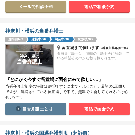
メールで相談予約
電話で相談予約
関西
滋賀
京都
大阪
兵庫
奈良
和歌山
神奈川・横浜の当番弁護士
中国
逮捕前NG
逮捕中OK
勾留中OK
釈放後NG
鳥取
島根
岡山
広島
山口
留置場まで伺います
（神奈川県弁護士会）
※当番弁護士は、管轄の弁護士会に登録して
神奈川県の
いる希望者の中から割り振られます。
四国
当番弁護士
徳島
香川
愛媛
高知
『とにかく今すぐ留置場に面会に来て欲しい…』
九州・沖縄
当番弁護士制度の特徴は逮捕後すぐに来てくれること。最初の1回限り
ですが、逮捕されている留置場まで来て、無料で面会してくれるのは心
福岡
佐賀
長崎
熊本
大分
宮崎
鹿児島
強いです。
沖縄
当番弁護士とは
電話で面会予約
相談内容から探す
神奈川・横浜の国選弁護制度（起訴前）