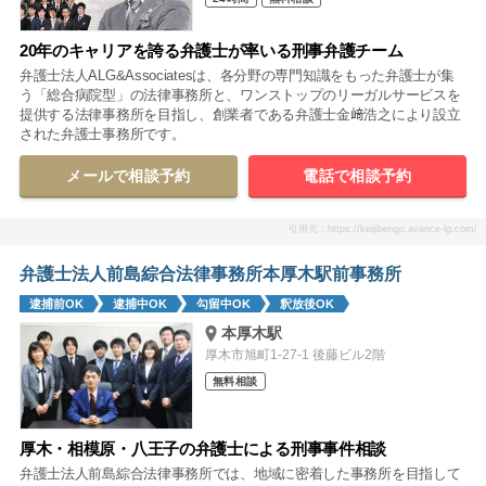
20年のキャリアを誇る弁護士が率いる刑事弁護チーム
弁護士法人ALG&Associatesは、各分野の専門知識をもった弁護士が集
う「総合病院型」の法律事務所と、ワンストップのリーガルサービスを
提供する法律事務所を目指し、創業者である弁護士金﨑浩之により設立
された弁護士事務所です。
メールで相談予約
電話で相談予約
引用元：https://keijibengo.avance-lg.com/
弁護士法人前島綜合法律事務所本厚木駅前事務所
逮捕前OK
逮捕中OK
勾留中OK
釈放後OK
本厚木駅
厚木市旭町1-27-1 後藤ビル2階
無料相談
厚木・相模原・八王子の弁護士による刑事事件相談
弁護士法人前島綜合法律事務所では、地域に密着した事務所を目指して