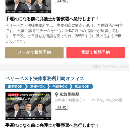
土日祝
手遅れになる前に弁護士が警察署へ急行します！
ベリーベスト法律事務所では、主要都市に拠点があり、全国対応が可能
です。 刑事弁護専門チームを中心に360名以上の弁護士が所属してお
り、平日夜、土日祝もお電話を受け付け、365日すぐに動けるよう待機
しています。
メールで相談予約
電話で相談予約
引用元：https://keiji.vbest.jp/
ベリーベスト法律事務所川崎オフィス
逮捕前OK
逮捕中OK
勾留中OK
釈放後OK
京急川崎駅
川崎市川崎区砂子2-11-29 平松川崎ビル5階
土日祝
手遅れになる前に弁護士が警察署へ急行します！