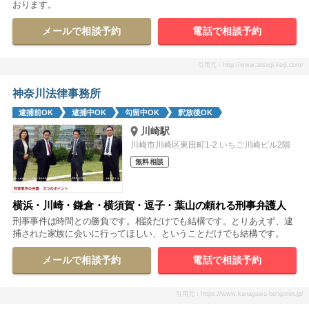
おります。
メールで相談予約
電話で相談予約
引用元：http://www.atsugi-keiji.com/
神奈川法律事務所
逮捕前OK
逮捕中OK
勾留中OK
釈放後OK
川崎駅
川崎市川崎区東田町1-2 いちご川崎ビル2階
無料相談
横浜・川崎・鎌倉・横須賀・逗子・葉山の頼れる刑事弁護人
刑事事件は時間との勝負です。相談だけでも結構です。とりあえず、逮
捕された家族に会いに行ってほしい、ということだけでも結構です。
メールで相談予約
電話で相談予約
引用元：https://www.kanagawa-bengonin.jp/