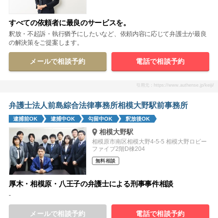
すべての依頼者に最良のサービスを。
釈放・不起訴・執行猶予にしたいなど、依頼内容に応じて弁護士が最良
の解決策をご提案します。
メールで相談予約
電話で相談予約
引用元：https://www.authense.jp/keiji/
弁護士法人前島綜合法律事務所相模大野駅前事務所
逮捕前OK
逮捕中OK
勾留中OK
釈放後OK
相模大野駅
相模原市南区相模大野4-5-5 相模大野ロビー
ファイブ2階D棟204
無料相談
厚木・相模原・八王子の弁護士による刑事事件相談
-
メールで相談予約
電話で相談予約