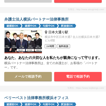
引用元：http://www.atsugi-keiji.com/
弁護士法人横浜パートナー法律事務所
逮捕前OK
逮捕中OK
勾留中OK
釈放後OK
日本大通り駅
横浜市中区日本大通7 合人社横浜日本大通7
ビル8階
24時間
無料相談
あなた、あなたの大切な人を私たちが親身になって守ります。
横浜パートナー法律事務所は、全ての弁護士が、お客様の「パートナ
ー」です。
メールで相談予約
電話で相談予約
引用元：https://www.keijibengo.com/
ベリーベスト法律事務所横浜オフィス
逮捕前OK
逮捕中OK
勾留中OK
釈放後OK