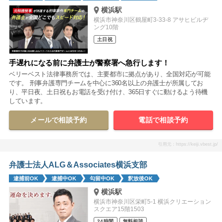
横浜駅
横浜市神奈川区鶴屋町3-33-8 アサヒビルヂ
ング10階
土日祝
手遅れになる前に弁護士が警察署へ急行します！
ベリーベスト法律事務所では、主要都市に拠点があり、全国対応が可能
です。 刑事弁護専門チームを中心に360名以上の弁護士が所属してお
り、平日夜、土日祝もお電話を受け付け、365日すぐに動けるよう待機
しています。
メールで相談予約
電話で相談予約
引用元：https://keiji.vbest.jp/
弁護士法人ALG＆Associates横浜支部
逮捕前OK
逮捕中OK
勾留中OK
釈放後OK
横浜駅
横浜市神奈川区栄町5-1 横浜クリエーション
スクエア15階1503
24時間
無料相談