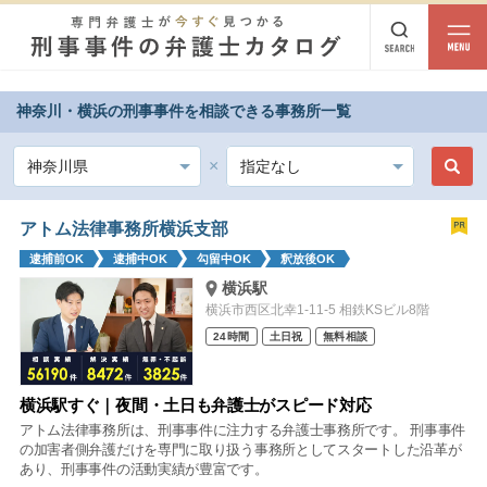
相談内容
神奈川・横浜の刑事事件を相談できる事務所一覧
都道府県から探す
相談内容
北海道・東北
北海道
青森
岩手
宮城
秋田
山形
福島
アトム法律事務所横浜支部
逮捕前OK
逮捕中OK
勾留中OK
釈放後OK
北陸・甲信越
横浜駅
新潟
富山
石川
福井
山梨
長野
横浜市西区北幸1-11-5 相鉄KSビル8階
24時間
土日祝
無料相談
関東
茨城
栃木
群馬
埼玉
千葉
東京
神奈川
横浜駅すぐ｜夜間・土日も弁護士がスピード対応
アトム法律事務所は、刑事事件に注力する弁護士事務所です。 刑事事件
東海
の加害者側弁護だけを専門に取り扱う事務所としてスタートした沿革が
あり、刑事事件の活動実績が豊富です。
岐阜
静岡
愛知
三重