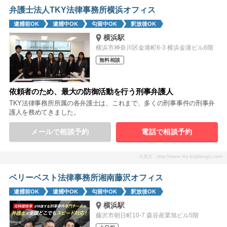
弁護士法人TKY法律事務所横浜オフィス
逮捕前OK
逮捕中OK
勾留中OK
釈放後OK
横浜駅
横浜市神奈川区金港町6-3 横浜金港ビル6階
無料相談
依頼者のため、最大の防御活動を行う刑事弁護人
TKY法律事務所所属の各弁護士は、これまで、多くの刑事事件の刑事弁
護人を務めてきました。
メールで相談予約
電話で相談予約
引用元：http://www.tky-keijibengo.com/
ベリーベスト法律事務所湘南藤沢オフィス
逮捕前OK
逮捕中OK
勾留中OK
釈放後OK
横浜駅
藤沢市朝日町10-7 森谷産業旭ビル5階