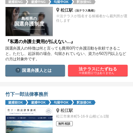
逮捕前NG
逮捕中NG
勾留中OK
釈放後NG
痴漢
盗撮
わいせつ
傷害
松江駅
（法テラス島根）
※法テラスが指名する候補者から裁判所が選
窃盗
詐欺
逮捕
示談
島根県の
任します
国選弁護制度
『私選の弁護士費用が払えない…』
国選弁護人の特徴は何と言っても費用0円で弁護活動を依頼できるこ
と。ただし、起訴前の場合、勾留されていない、資力が50万円以上など
の方は対象外です。
法テラスにたずねる
国選弁護人とは
※依頼窓口ではありません
竹下一郎法律事務所
逮捕前OK
逮捕中OK
勾留中OK
釈放後OK
松江駅
松江市東本町5-16-9 山根ビル1階
無料相談