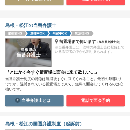
関西
滋賀
京都
大阪
兵庫
奈良
和歌山
島根・松江の当番弁護士
逮捕前NG
逮捕中OK
勾留中OK
釈放後NG
中国
留置場まで伺います
（島根県弁護士会）
鳥取
島根
岡山
広島
山口
※当番弁護士は、管轄の弁護士会に登録して
島根県の
いる希望者の中から割り振られます。
当番弁護士
四国
徳島
香川
愛媛
高知
『とにかく今すぐ留置場に面会に来て欲しい…』
当番弁護士制度の特徴は逮捕後すぐに来てくれること。最初の1回限り
九州・沖縄
ですが、逮捕されている留置場まで来て、無料で面会してくれるのは心
福岡
佐賀
長崎
熊本
大分
宮崎
鹿児島
強いです。
沖縄
当番弁護士とは
電話で面会予約
相談内容から探す
島根・松江の国選弁護制度（起訴前）