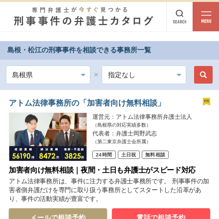
相談内容
島根・松江の刑事事件を相談できる事務所一覧
都道府県から探す
相談内容
北海道・東北
北海道
青森
岩手
宮城
秋田
山形
福島
アトム法律事務所の「加害者向け無料相談」
運営元：アトム法律事務所弁護士法人
北陸・甲信越
（島根県の対応実績多数）
代表者：弁護士岡野武志
新潟
富山
石川
福井
山梨
長野
（第二東京弁護士会所属）
24時間
土日祝
無料相談
関東
加害者向け無料相談｜夜間・土日も弁護士がスピード対応
茨城
栃木
群馬
埼玉
千葉
東京
神奈川
アトム法律事務所は、事件に注力する弁護士事務所です。 刑事事件の加
害者側弁護だけを専門に取り扱う事務所としてスタートした沿革があ
り、事件の活動実績が豊富です。
東海
岐阜
静岡
愛知
三重
メールで相談予約
電話で相談予約