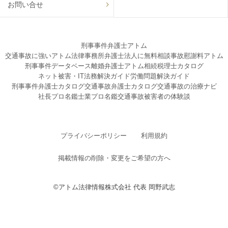
お問い合せ
刑事事件弁護士アトム
交通事故に強いアトム法律事務所弁護士法人に無料相談
事故慰謝料アトム
刑事事件データベース
離婚弁護士アトム
相続税理士カタログ
ネット被害・IT法務解決ガイド
労働問題解決ガイド
刑事事件弁護士カタログ
交通事故弁護士カタログ
交通事故の治療ナビ
社長プロ名鑑
士業プロ名鑑
交通事故被害者の体験談
プライバシーポリシー
利用規約
掲載情報の削除・変更をご希望の方へ
©アトム法律情報株式会社 代表 岡野武志