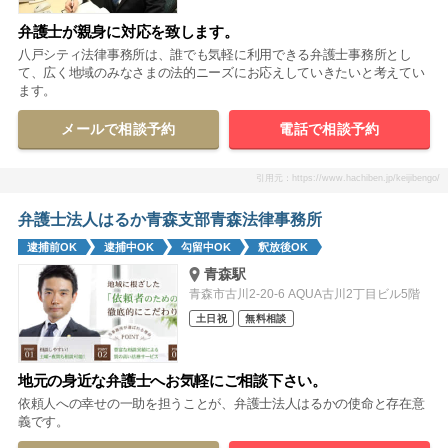
弁護士が親身に対応を致します。
八戸シティ法律事務所は、誰でも気軽に利用できる弁護士事務所とし
て、広く地域のみなさまの法的ニーズにお応えしていきたいと考えてい
ます。
メールで相談予約
電話で相談予約
引用元：https://www.hachiben.jp/keijibengo/
弁護士法人はるか青森支部青森法律事務所
逮捕前OK
逮捕中OK
勾留中OK
釈放後OK
青森駅
青森市古川2-20-6 AQUA古川2丁目ビル5階
土日祝
無料相談
地元の身近な弁護士へお気軽にご相談下さい。
依頼人への幸せの一助を担うことが、弁護士法人はるかの使命と存在意
義です。