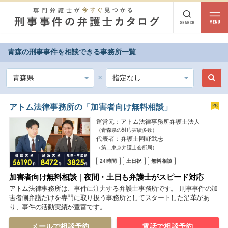
相談内容
青森の刑事事件を相談できる事務所一覧
都道府県から探す
相談内容
北海道・東北
北海道
青森
岩手
宮城
秋田
山形
福島
アトム法律事務所の「加害者向け無料相談」
運営元：アトム法律事務所弁護士法人
北陸・甲信越
（青森県の対応実績多数）
代表者：弁護士岡野武志
新潟
富山
石川
福井
山梨
長野
（第二東京弁護士会所属）
24時間
土日祝
無料相談
関東
加害者向け無料相談｜夜間・土日も弁護士がスピード対応
茨城
栃木
群馬
埼玉
千葉
東京
神奈川
アトム法律事務所は、事件に注力する弁護士事務所です。 刑事事件の加
害者側弁護だけを専門に取り扱う事務所としてスタートした沿革があ
り、事件の活動実績が豊富です。
東海
岐阜
静岡
愛知
三重
メールで相談予約
電話で相談予約