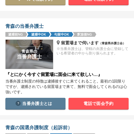
関西
滋賀
京都
大阪
兵庫
奈良
和歌山
青森の当番弁護士
逮捕前NG
逮捕中OK
勾留中OK
釈放後NG
中国
留置場まで伺います
（青森県弁護士会）
鳥取
島根
岡山
広島
山口
※当番弁護士は、管轄の弁護士会に登録して
青森県の
いる希望者の中から割り振られます。
当番弁護士
四国
徳島
香川
愛媛
高知
『とにかく今すぐ留置場に面会に来て欲しい…』
当番弁護士制度の特徴は逮捕後すぐに来てくれること。最初の1回限り
九州・沖縄
ですが、逮捕されている留置場まで来て、無料で面会してくれるのは心
福岡
佐賀
長崎
熊本
大分
宮崎
鹿児島
強いです。
沖縄
当番弁護士とは
電話で面会予約
相談内容から探す
青森の国選弁護制度（起訴前）