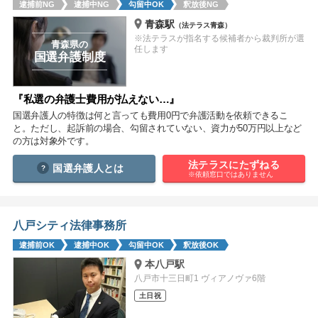
逮捕前NG
逮捕中NG
勾留中OK
釈放後NG
痴漢
盗撮
わいせつ
傷害
青森駅
（法テラス青森）
※法テラスが指名する候補者から裁判所が選
窃盗
詐欺
逮捕
示談
青森県の
任します
国選弁護制度
『私選の弁護士費用が払えない…』
国選弁護人の特徴は何と言っても費用0円で弁護活動を依頼できるこ
と。ただし、起訴前の場合、勾留されていない、資力が50万円以上など
の方は対象外です。
法テラスにたずねる
国選弁護人とは
※依頼窓口ではありません
八戸シティ法律事務所
逮捕前OK
逮捕中OK
勾留中OK
釈放後OK
本八戸駅
八戸市十三日町1 ヴィアノヴァ6階
土日祝