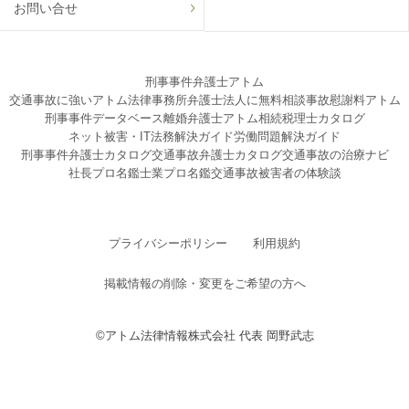
お問い合せ
刑事事件弁護士アトム
交通事故に強いアトム法律事務所弁護士法人に無料相談
事故慰謝料アトム
刑事事件データベース
離婚弁護士アトム
相続税理士カタログ
ネット被害・IT法務解決ガイド
労働問題解決ガイド
刑事事件弁護士カタログ
交通事故弁護士カタログ
交通事故の治療ナビ
社長プロ名鑑
士業プロ名鑑
交通事故被害者の体験談
プライバシーポリシー
利用規約
掲載情報の削除・変更をご希望の方へ
©アトム法律情報株式会社 代表 岡野武志