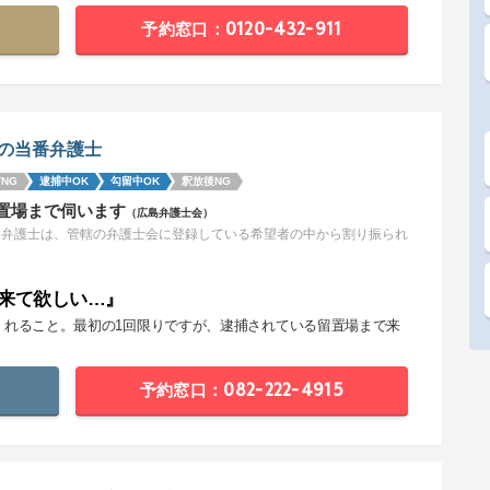
予約窓口：0120-432-911
の当番弁護士
NG
逮捕中OK
勾留中OK
釈放後NG
置場まで伺います
（広島弁護士会）
番弁護士は、管轄の弁護士会に登録している希望者の中から割り振られ
。
来て欲しい…』
くれること。最初の1回限りですが、逮捕されている留置場まで来
。
予約窓口：082-222-4915