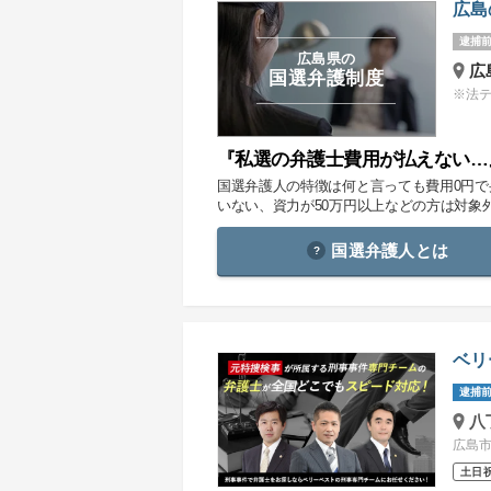
広島
逮捕前
広島県の
広
国選弁護制度
※法
『私選の弁護士費用が払えない…
国選弁護人の特徴は何と言っても費用0円
いない、資力が50万円以上などの方は対象
国選弁護人とは
ベリ
逮捕前
八
広島市
土日