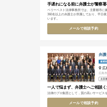
手遅れになる前に弁護士が警察署
ベリーベスト法律事務所では、主要都市に
360名以上の弁護士が所属しており、平日
います。
メールで相談予約
弁護
逮捕前
広
広島市
土日
一人で悩まず、弁護士へご相談く
法律のプロ集団として，質の高いサービス
メールで相談予約