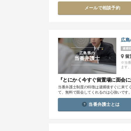
メールで相談予約
広島
逮捕前
広島県の
留
当番弁護士
※当
ます
『とにかく今すぐ留置場に面会に
当番弁護士制度の特徴は逮捕後すぐに来て
て、無料で面会してくれるのは心強いです
当番弁護士とは