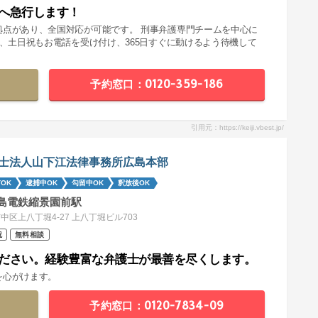
へ急行します！
拠点があり、全国対応が可能です。 刑事弁護専門チームを中心に
夜、土日祝もお電話を受け付け、365日すぐに動けるよう待機して
予約窓口：0120-359-186
引用元：https://keiji.vbest.jp/
士法人山下江法律事務所広島本部
OK
逮捕中OK
勾留中OK
釈放後OK
島電鉄縮景園前駅
中区上八丁堀4-27 上八丁堀ビル703
祝
無料相談
ださい。経験豊富な弁護士が最善を尽くします。
を心がけます。
予約窓口：0120-7834-09