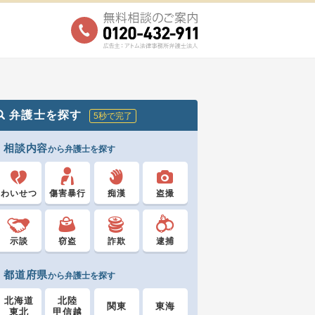
弁護士を探す
5秒で完了
相談内容
から弁護士を探す
わいせつ
傷害暴行
痴漢
盗撮
示談
窃盗
詐欺
逮捕
都道府県
から弁護士を探す
北海道
北陸
関東
東海
東北
甲信越