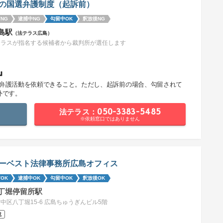
の国選弁護制度（起訴前）
NG
逮捕中NG
勾留中OK
釈放後NG
島駅
（法テラス広島）
テラスが指名する候補者から裁判所が選任します
』
で弁護活動を依頼できること。ただし、起訴前の場合、勾留されて
外です。
法テラス：050-3383-5485
※依頼窓口ではありません
ーベスト法律事務所広島オフィス
OK
逮捕中OK
勾留中OK
釈放後OK
丁堀停留所駅
中区八丁堀15-6 広島ちゅうぎんビル5階
祝