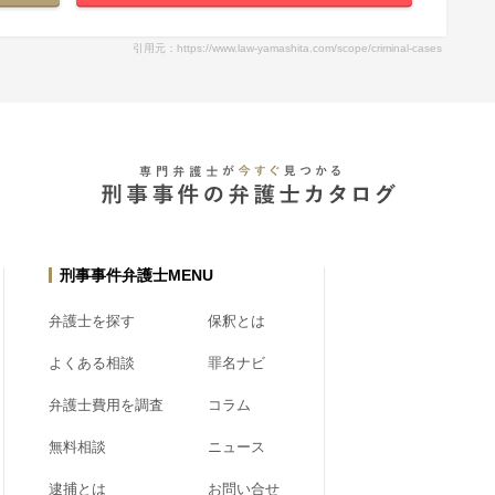
引用元：https://www.law-yamashita.com/scope/criminal-cases
刑事事件弁護士MENU
弁護士を探す
保釈とは
よくある相談
罪名ナビ
弁護士費用を調査
コラム
無料相談
ニュース
逮捕とは
お問い合せ