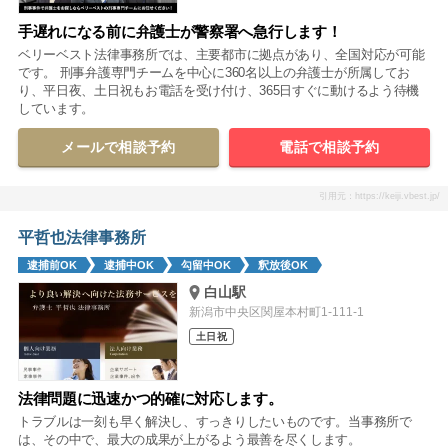
手遅れになる前に弁護士が警察署へ急行します！
ベリーベスト法律事務所では、主要都市に拠点があり、全国対応が可能
です。 刑事弁護専門チームを中心に360名以上の弁護士が所属してお
り、平日夜、土日祝もお電話を受け付け、365日すぐに動けるよう待機
しています。
メールで相談予約
電話で相談予約
引用元：https://keiji.vbest.jp/
平哲也法律事務所
逮捕前OK
逮捕中OK
勾留中OK
釈放後OK
白山駅
新潟市中央区関屋本村町1-111-1
土日祝
法律問題に迅速かつ的確に対応します。
トラブルは一刻も早く解決し、すっきりしたいものです。当事務所で
は、その中で、最大の成果が上がるよう最善を尽くします。