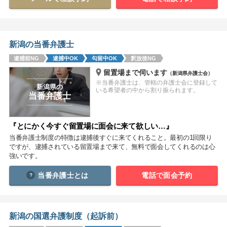
関西
滋賀
京都
大阪
兵庫
奈良
和歌山
新潟の当番弁護士
逮捕前NG
逮捕中OK
勾留中OK
釈放後NG
中国
留置場まで伺います
（新潟県弁護士会）
鳥取
島根
岡山
広島
山口
※当番弁護士は、管轄の弁護士会に登録して
新潟県の
いる希望者の中から割り振られます。
当番弁護士
四国
徳島
香川
愛媛
高知
『とにかく今すぐ留置場に面会に来て欲しい…』
当番弁護士制度の特徴は逮捕後すぐに来てくれること。最初の1回限り
九州・沖縄
ですが、逮捕されている留置場まで来て、無料で面会してくれるのは心
福岡
佐賀
長崎
熊本
大分
宮崎
鹿児島
強いです。
沖縄
当番弁護士とは
電話で面会予約
相談内容から探す
新潟の国選弁護制度（起訴前）