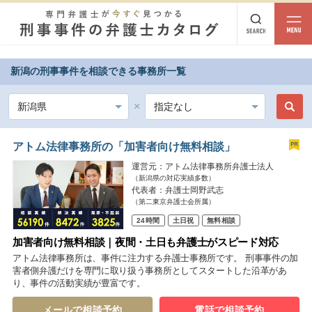
相談内容
新潟の刑事事件を相談できる事務所一覧
都道府県から探す
相談内容
北海道・東北
北海道
青森
岩手
宮城
秋田
山形
福島
アトム法律事務所の「加害者向け無料相談」
運営元：アトム法律事務所弁護士法人
北陸・甲信越
（新潟県の対応実績多数）
代表者：弁護士岡野武志
新潟
富山
石川
福井
山梨
長野
（第二東京弁護士会所属）
24時間
土日祝
無料相談
関東
加害者向け無料相談｜夜間・土日も弁護士がスピード対応
茨城
栃木
群馬
埼玉
千葉
東京
神奈川
アトム法律事務所は、事件に注力する弁護士事務所です。 刑事事件の加
害者側弁護だけを専門に取り扱う事務所としてスタートした沿革があ
り、事件の活動実績が豊富です。
東海
岐阜
静岡
愛知
三重
メールで相談予約
電話で相談予約