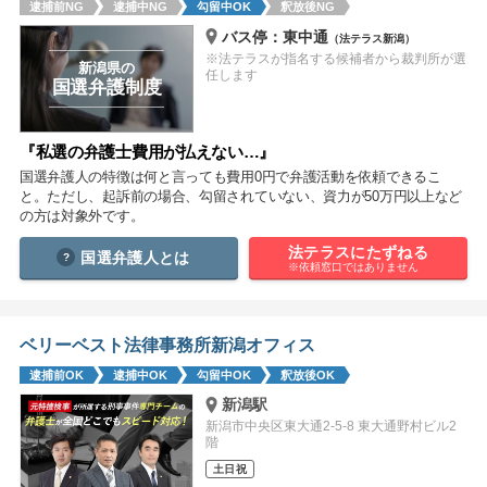
逮捕前NG
逮捕中NG
勾留中OK
釈放後NG
痴漢
盗撮
わいせつ
傷害
バス停：東中通
（法テラス新潟）
※法テラスが指名する候補者から裁判所が選
窃盗
詐欺
逮捕
示談
新潟県の
任します
国選弁護制度
『私選の弁護士費用が払えない…』
国選弁護人の特徴は何と言っても費用0円で弁護活動を依頼できるこ
と。ただし、起訴前の場合、勾留されていない、資力が50万円以上など
の方は対象外です。
法テラスにたずねる
国選弁護人とは
※依頼窓口ではありません
ベリーベスト法律事務所新潟オフィス
逮捕前OK
逮捕中OK
勾留中OK
釈放後OK
新潟駅
新潟市中央区東大通2-5-8 東大通野村ビル2
階
土日祝