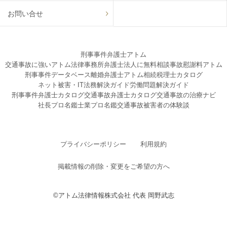
お問い合せ
刑事事件弁護士アトム
交通事故に強いアトム法律事務所弁護士法人に無料相談
事故慰謝料アトム
刑事事件データベース
離婚弁護士アトム
相続税理士カタログ
ネット被害・IT法務解決ガイド
労働問題解決ガイド
刑事事件弁護士カタログ
交通事故弁護士カタログ
交通事故の治療ナビ
社長プロ名鑑
士業プロ名鑑
交通事故被害者の体験談
プライバシーポリシー
利用規約
掲載情報の削除・変更をご希望の方へ
©アトム法律情報株式会社 代表 岡野武志