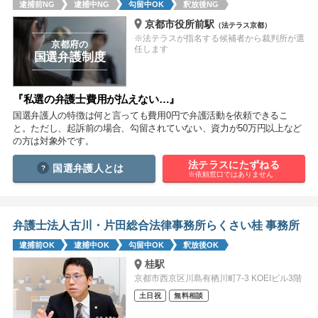
逮捕前NG
逮捕中NG
勾留中OK
釈放後NG
痴漢
盗撮
わいせつ
傷害
京都市役所前駅
（法テラス京都）
※法テラスが指名する候補者から裁判所が選
窃盗
詐欺
逮捕
示談
京都府の
任します
国選弁護制度
『私選の弁護士費用が払えない…』
国選弁護人の特徴は何と言っても費用0円で弁護活動を依頼できるこ
と。ただし、起訴前の場合、勾留されていない、資力が50万円以上など
の方は対象外です。
法テラスにたずねる
国選弁護人とは
※依頼窓口ではありません
弁護士法人古川・片田総合法律事務所らくさい桂 事務所
逮捕前OK
逮捕中OK
勾留中OK
釈放後OK
桂駅
京都市西京区川島有栖川町7-3 KOEIビル3階
土日祝
無料相談