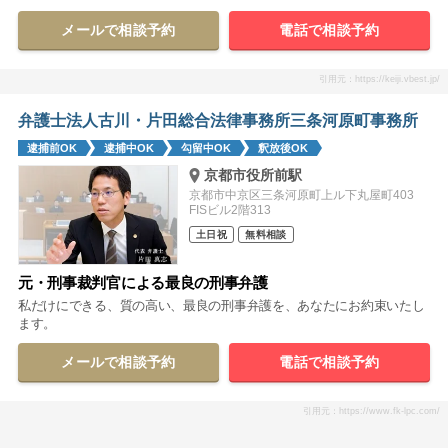
メールで相談予約
電話で相談予約
引用元：https://keiji.vbest.jp/
弁護士法人古川・片田総合法律事務所三条河原町事務所
逮捕前OK
逮捕中OK
勾留中OK
釈放後OK
京都市役所前駅
京都市中京区三条河原町上ル下丸屋町403
FISビル2階313
土日祝
無料相談
元・刑事裁判官による最良の刑事弁護
私だけにできる、質の高い、最良の刑事弁護を、あなたにお約束いたし
ます。
メールで相談予約
電話で相談予約
引用元：https://www.fk-lpc.com/