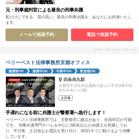
元・刑事裁判官による最良の刑事弁護
私だけにできる、質の高い、最良の刑事弁護を、あなたにお約束いたし
ます。
メールで相談予約
電話で相談予約
引用元：https://www.fk-lpc.com/
ベリーベスト法律事務所京都オフィス
逮捕前OK
逮捕中OK
勾留中OK
釈放後OK
四条烏丸駅
京都市中京区烏丸通錦小路上ル手洗水町659
烏丸中央ビル2階
土日祝
手遅れになる前に弁護士が警察署へ急行します！
ベリーベスト法律事務所では、主要都市に拠点があり、全国対応が可能
です。 刑事弁護専門チームを中心に360名以上の弁護士が所属してお
り、平日夜、土日祝もお電話を受け付け、365日すぐに動けるよう待機
しています。