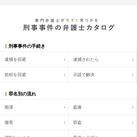
刑事事件の手続き
逮捕を回避
逮捕されたら
前科を回避
示談で解決
罪名別の流れ
痴漢
盗撮
傷害
窃盗