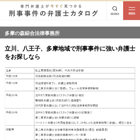
都道府県
相談内容
多摩の森綜合法律事務所
都道府県から探す
立川、八王子、多摩地域で刑事事件に強い弁護士
北海道・東北
をお探しなら
北海道
青森
岩手
宮城
秋田
山形
福島
北陸・甲信越
新潟
富山
石川
福井
山梨
長野
関東
茨城
栃木
群馬
埼玉
千葉
東京
神奈川
東海
岐阜
静岡
愛知
三重