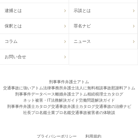
逮捕とは
示談とは
保釈とは
罪名ナビ
コラム
ニュース
お問い合せ
刑事事件弁護士アトム
交通事故に強いアトム法律事務所弁護士法人に無料相談
事故慰謝料アトム
刑事事件データベース
離婚弁護士アトム
相続税理士カタログ
ネット被害・IT法務解決ガイド
労働問題解決ガイド
刑事事件弁護士カタログ
交通事故弁護士カタログ
交通事故の治療ナビ
社長プロ名鑑
士業プロ名鑑
交通事故被害者の体験談
プライバシーポリシー
利用規約