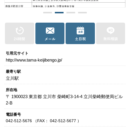
関西
滋賀
京都
大阪
兵庫
奈良
和歌山
中国
鳥取
島根
岡山
広島
山口
引用元サイト
四国
http://www.tama-keijibengo.jp/
徳島
香川
愛媛
高知
最寄り駅
立川駅
九州・沖縄
福岡
佐賀
長崎
熊本
大分
宮崎
鹿児島
沖縄
所在地
〒 1900023 東京都 立川市 柴崎町3-14-4 立川柴崎郵便局ビル
2-B
相談内容から探す
電話番号
042-512-5676 （FAX： 042-512-5677 ）
痴漢
盗撮
わいせつ