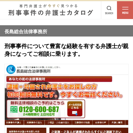
都道府県
相談内容
長島総合法律事務所
都道府県から探す
刑事事件について豊富な経験を有する弁護士が親
北海道・東北
身になってご相談に乗ります。
北海道
青森
岩手
宮城
秋田
山形
福島
北陸・甲信越
新潟
富山
石川
福井
山梨
長野
関東
茨城
栃木
群馬
埼玉
千葉
東京
神奈川
東海
岐阜
静岡
愛知
三重