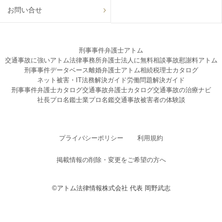
お問い合せ
刑事事件弁護士アトム
交通事故に強いアトム法律事務所弁護士法人に無料相談
事故慰謝料アトム
刑事事件データベース
離婚弁護士アトム
相続税理士カタログ
ネット被害・IT法務解決ガイド
労働問題解決ガイド
刑事事件弁護士カタログ
交通事故弁護士カタログ
交通事故の治療ナビ
社長プロ名鑑
士業プロ名鑑
交通事故被害者の体験談
プライバシーポリシー
利用規約
掲載情報の削除・変更をご希望の方へ
©アトム法律情報株式会社 代表 岡野武志