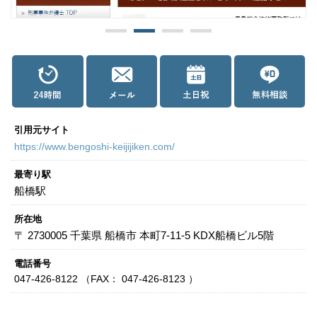
関西
滋賀
京都
大阪
兵庫
奈良
和歌山
中国
鳥取
島根
岡山
広島
山口
引用元サイト
四国
https://www.bengoshi-keijijiken.com/
徳島
香川
愛媛
高知
最寄り駅
船橋駅
九州・沖縄
福岡
佐賀
長崎
熊本
大分
宮崎
鹿児島
所在地
〒 2730005 千葉県 船橋市 本町7-11-5 KDX船橋ビル5階
沖縄
電話番号
047-426-8122 （FAX： 047-426-8123 ）
相談内容から探す