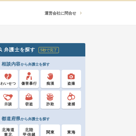
運営会社に問合せ
弁護士を探す
5秒で完了
相談内容
から弁護士を探す
わいせつ
傷害暴行
痴漢
盗撮
示談
窃盗
詐欺
逮捕
都道府県
から弁護士を探す
北海道
北陸
関東
東海
東北
甲信越