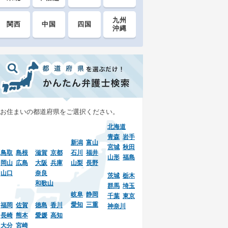
九州
関西
中国
四国
沖縄
お住まいの都道府県をご選択ください。
北海道
青森
岩手
新潟
富山
宮城
秋田
鳥取
島根
滋賀
京都
石川
福井
山形
福島
岡山
広島
大阪
兵庫
山梨
長野
山口
奈良
茨城
栃木
和歌山
群馬
埼玉
岐阜
静岡
千葉
東京
愛知
三重
福岡
佐賀
徳島
香川
神奈川
長崎
熊本
愛媛
高知
大分
宮崎