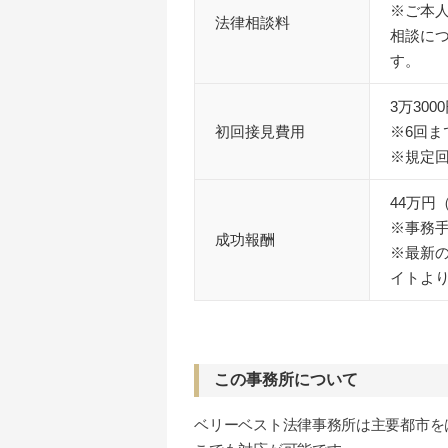
※ご本
法律相談料
相談につ
す。
3万30
初回接見費用
※6回
※規定
44万円
※事務手
成功報酬
※最新
イトよ
この事務所について
ベリーベスト法律事務所は主要都市を