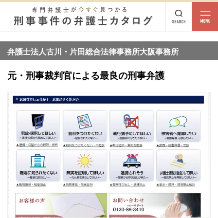
都道府県
相談内容
弁護士法人古川・片田総合法律事務所大阪事務所
都道府県から探す
元・刑事裁判官による最良の刑事弁護
北海道・東北
北海道
青森
岩手
宮城
秋田
山形
福島
北陸・甲信越
新潟
富山
石川
福井
山梨
長野
関東
茨城
栃木
群馬
埼玉
千葉
東京
神奈川
東海
岐阜
静岡
愛知
三重