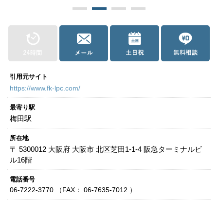
関西
滋賀
京都
大阪
兵庫
奈良
和歌山
中国
鳥取
島根
岡山
広島
山口
引用元サイト
https://www.fk-lpc.com/
四国
最寄り駅
徳島
香川
愛媛
高知
梅田駅
九州・沖縄
所在地
〒 5300012 大阪府 大阪市 北区芝田1-1-4 阪急ターミナルビ
福岡
佐賀
長崎
熊本
大分
宮崎
鹿児島
沖縄
ル16階
電話番号
相談内容から探す
06-7222-3770 （FAX： 06-7635-7012 ）
痴漢
盗撮
わいせつ