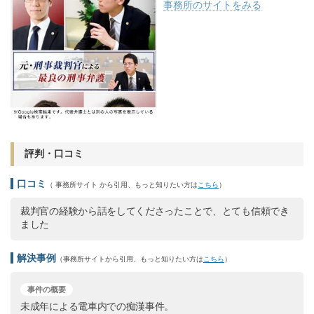
事務所のサイトをみる
評判・口コミ
口コミ
（ 事務所サイト から引用、もっと知りたい方は
こちら
）
裁判官の経験から話をしてくださったことで、とても信頼でき
ました
解決事例
（事務所サイトから引用、もっと知りたい方は
こちら
）
事件の概要
未成年による電車内での痴漢事件。