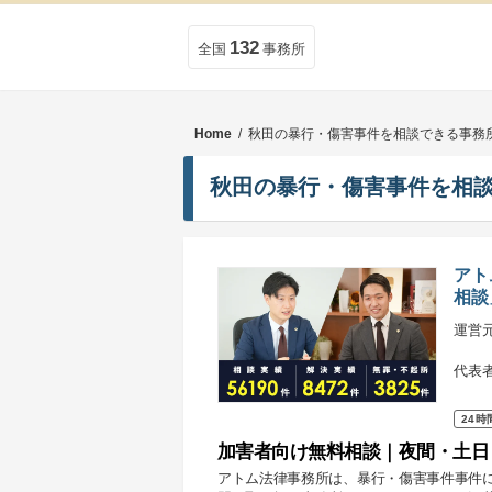
132
全国
事務所
Home
/ 秋田の暴行・傷害事件を相談できる事務
秋田の暴行・傷害事件を相
アト
相談
運営
代表
24時
加害者向け無料相談｜夜間・土日
アトム法律事務所は、暴行・傷害事件事件