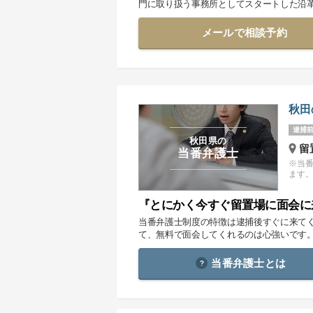
門に取り扱う事務所としてスタートした沿
メールで相談予約
秋田
逮捕前
秋田県の
留
当番弁護士
※当
ます
『とにかく今すぐ留置場に面会に
当番弁護士制度の特徴は逮捕後すぐに来て
て、無料で面会してくれるのは心強いです
当番弁護士とは