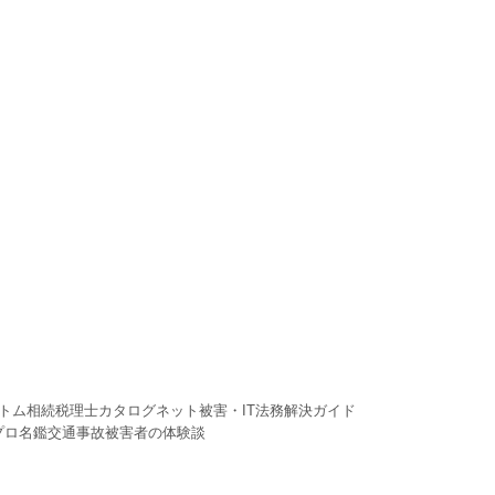
トム
相続税理士カタログ
ネット被害・IT法務解決ガイド
プロ名鑑
交通事故被害者の体験談