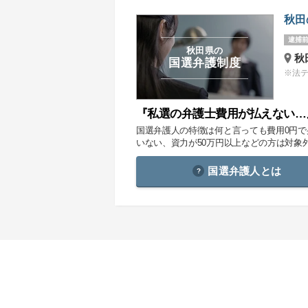
秋田
逮捕前
秋田県の
秋
国選弁護制度
※法
『私選の弁護士費用が払えない…
国選弁護人の特徴は何と言っても費用0円
いない、資力が50万円以上などの方は対象
国選弁護人とは