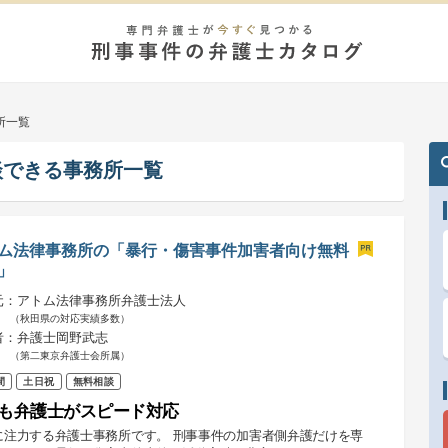
所一覧
談できる事務所一覧
ム法律事務所の「暴行・傷害事件加害者向け無料
」
元：アトム法律事務所弁護士法人
（秋田県の対応実績多数）
者：弁護士岡野武志
（第二東京弁護士会所属）
間
土日祝
無料相談
も弁護士がスピード対応
に注力する弁護士事務所です。 刑事事件の加害者側弁護だけを専