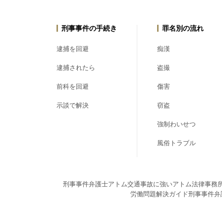
刑事事件の手続き
罪名別の流れ
逮捕を回避
痴漢
逮捕されたら
盗撮
前科を回避
傷害
示談で解決
窃盗
強制わいせつ
風俗トラブル
刑事事件弁護士アトム
交通事故に強いアトム法律事務
労働問題解決ガイド
刑事事件弁