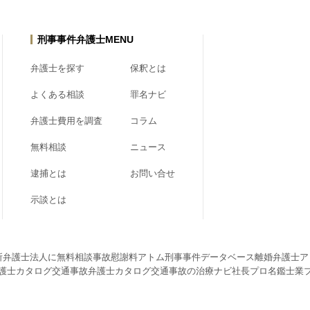
刑事事件弁護士MENU
弁護士を探す
保釈とは
よくある相談
罪名ナビ
弁護士費用を調査
コラム
無料相談
ニュース
逮捕とは
お問い合せ
示談とは
所弁護士法人に無料相談
事故慰謝料アトム
刑事事件データベース
離婚弁護士ア
護士カタログ
交通事故弁護士カタログ
交通事故の治療ナビ
社長プロ名鑑
士業