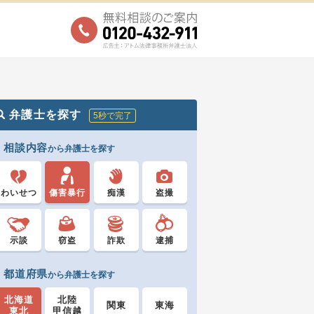
弁護士を探す
5秒で完了
相談内容
から弁護士を探す
わいせつ
傷害暴行
痴漢
盗撮
示談
窃盗
詐欺
逮捕
都道府県
から弁護士を探す
北海道
北陸
関東
東海
東北
甲信越