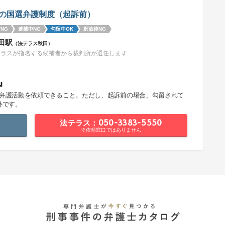
の国選弁護制度（起訴前）
NG
逮捕中NG
勾留中OK
釈放後NG
田駅
（法テラス秋田）
テラスが指名する候補者から裁判所が選任します
』
で弁護活動を依頼できること。ただし、起訴前の場合、勾留されて
外です。
法テラス：050-3383-5550
※依頼窓口ではありません