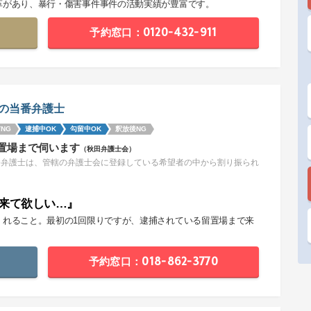
革があり、暴行・傷害事件事件の活動実績が豊富です。
予約窓口：0120-432-911
の当番弁護士
NG
逮捕中OK
勾留中OK
釈放後NG
置場まで伺います
（秋田弁護士会）
番弁護士は、管轄の弁護士会に登録している希望者の中から割り振られ
。
来て欲しい…』
くれること。最初の1回限りですが、逮捕されている留置場まで来
。
予約窓口：018-862-3770