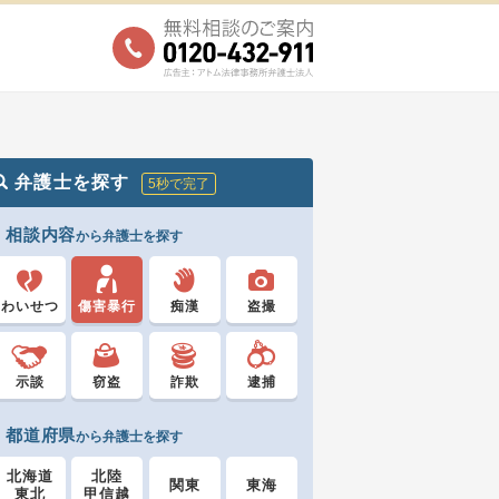
弁護士を探す
5秒で完了
相談内容
から弁護士を探す
わいせつ
傷害暴行
痴漢
盗撮
示談
窃盗
詐欺
逮捕
都道府県
から弁護士を探す
北海道
北陸
関東
東海
東北
甲信越