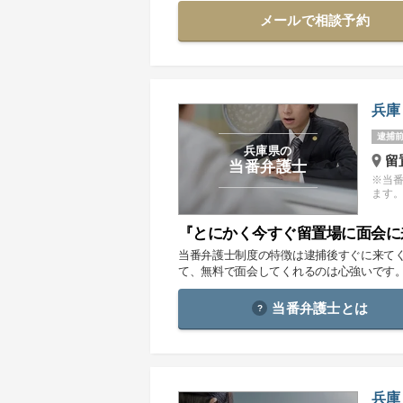
メールで相談予約
兵庫
逮捕前
兵庫県の
留
当番弁護士
※当
ます
『とにかく今すぐ留置場に面会に
当番弁護士制度の特徴は逮捕後すぐに来て
て、無料で面会してくれるのは心強いです
当番弁護士とは
兵庫