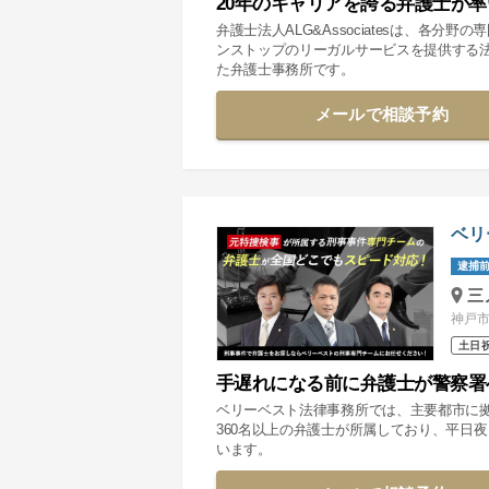
20年のキャリアを誇る弁護士が
弁護士法人ALG&Associatesは、各
ンストップのリーガルサービスを提供する
た弁護士事務所です。
メールで相談予約
ベリ
逮捕前
三
神戸市
土日
手遅れになる前に弁護士が警察署
ベリーベスト法律事務所では、主要都市に
360名以上の弁護士が所属しており、平日
います。