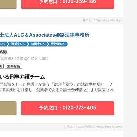
予約窓口：0120-359-186
引用元：https://keiji.vbest.jp/
士法人ALG＆Associates姫路法律事務所
OK
逮捕中OK
勾留中OK
釈放後OK
路駅
東延末3-12 姫路白鷺ビル301
間
無料相談
率いる刑事弁護チーム
分野の専門知識をもった弁護士が集う「総合病院型」の法律事務所と、ワ
法律事務所を目指し、創業者である弁護士金﨑浩之により設立され
予約窓口：0120-773-405
引用元：https://keijibengo.avance-lg.com/