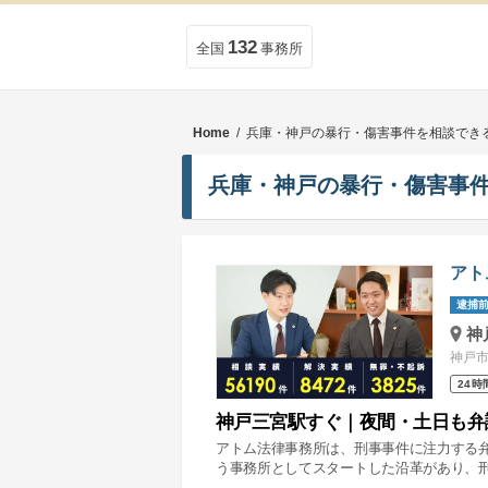
132
全国
事務所
Home
/ 兵庫・神戸の暴行・傷害事件を相談でき
兵庫・神戸の暴行・傷害事
アト
逮捕前
神
神戸市
24時
神戸三宮駅すぐ｜夜間・土日も弁
アトム法律事務所は、刑事事件に注力する
う事務所としてスタートした沿革があり、