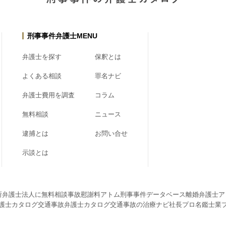
刑事事件弁護士MENU
弁護士を探す
保釈とは
よくある相談
罪名ナビ
弁護士費用を調査
コラム
無料相談
ニュース
逮捕とは
お問い合せ
示談とは
所弁護士法人に無料相談
事故慰謝料アトム
刑事事件データベース
離婚弁護士ア
護士カタログ
交通事故弁護士カタログ
交通事故の治療ナビ
社長プロ名鑑
士業