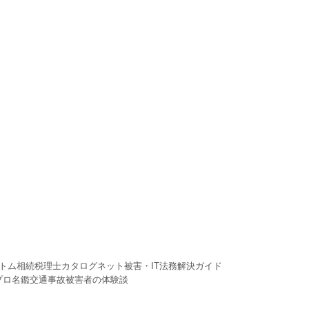
トム
相続税理士カタログ
ネット被害・IT法務解決ガイド
プロ名鑑
交通事故被害者の体験談