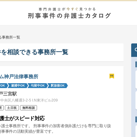
る事務所一覧
件を相談できる事務所一覧
ム神戸法律事務所
OK
逮捕中OK
勾留中OK
釈放後OK
戸三宮駅
中央区八幡通3-2-5 I.N東洋ビル209
間
土日祝
無料相談
護士がスピード対応
弁護士事務所です。 刑事事件の加害者側弁護だけを専門に取り扱
刑事事件の活動実績が豊富です。