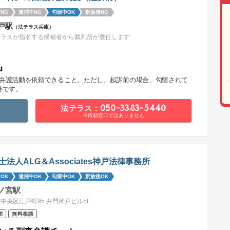
NG
逮捕中NG
勾留中OK
釈放後NG
戸駅
（法テラス兵庫）
テラスが指名する候補者から裁判所が選任します
』
で弁護活動を依頼できること。ただし、起訴前の場合、勾留されて
外です。
法テラス：050-3383-5440
※依頼窓口ではありません
士法人ALG＆Associates神戸法律事務所
OK
逮捕中OK
勾留中OK
釈放後OK
ノ宮駅
中央区江戸町95 井門神戸ビル5F
間
無料相談