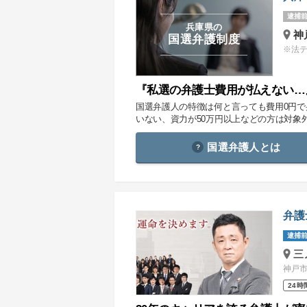
逮捕前
兵庫県の
神
国選弁護制度
※法
『私選の弁護士費用が払えない…
国選弁護人の特徴は何と言っても費用0円
いない、資力が50万円以上などの方は対象
国選弁護人とは
弁護
逮捕前
三
神戸市
24時