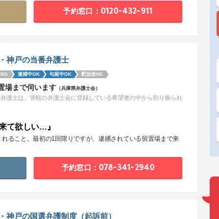
予約窓口：0120-432-911
・神戸の当番弁護士
NG
逮捕中OK
勾留中OK
釈放後NG
置場まで伺います
（兵庫県弁護士会）
番弁護士は、管轄の弁護士会に登録している希望者の中から割り振られ
。
来て欲しい…』
くれること。最初の1回限りですが、逮捕されている留置場まで来
。
予約窓口：078-341-2940
・神戸の国選弁護制度（起訴前）