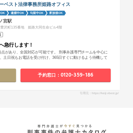
ーベスト法律事務所姫路オフィス
OK
逮捕中OK
勾留中OK
釈放後OK
ノ宮駅
豊沢町135番地 姫路大同生命ビル4階
祝
へ急行します！
拠点があり、全国対応が可能です。 刑事弁護専門チームを中心に
夜、土日祝もお電話を受け付け、365日すぐに動けるよう待機して
予約窓口：0120-359-186
引用元：https://keiji.vbest.jp/