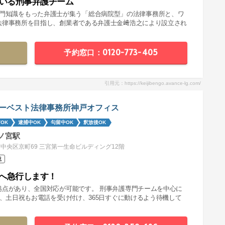
率いる刑事弁護チーム
分野の専門知識をもった弁護士が集う「総合病院型」の法律事務所と、ワ
法律事務所を目指し、創業者である弁護士金﨑浩之により設立され
予約窓口：0120-773-405
引用元：https://keijibengo.avance-lg.com/
ーベスト法律事務所神戸オフィス
OK
逮捕中OK
勾留中OK
釈放後OK
ノ宮駅
中央区京町69 三宮第一生命ビルディング12階
祝
へ急行します！
拠点があり、全国対応が可能です。 刑事弁護専門チームを中心に
夜、土日祝もお電話を受け付け、365日すぐに動けるよう待機して