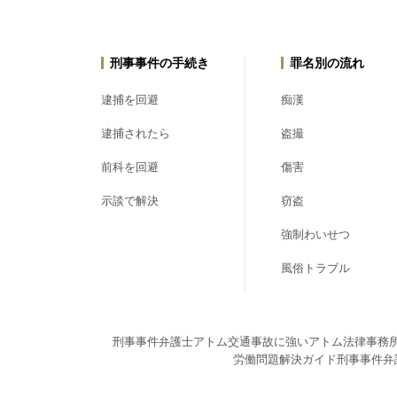
刑事事件の手続き
罪名別の流れ
逮捕を回避
痴漢
逮捕されたら
盗撮
前科を回避
傷害
示談で解決
窃盗
強制わいせつ
風俗トラブル
刑事事件弁護士アトム
交通事故に強いアトム法律事務
労働問題解決ガイド
刑事事件弁