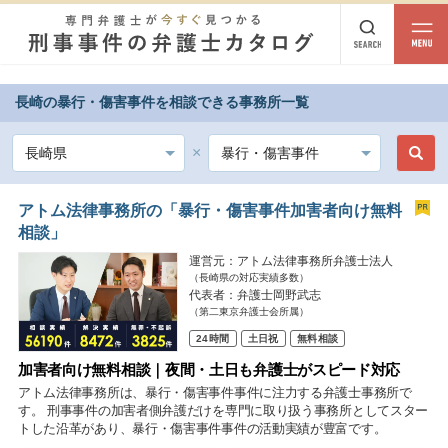
長崎の暴行・傷害事件を相談できる事務所一覧
都道府県から探す
北海道・東北
北海道
青森
岩手
宮城
秋田
山形
福島
アトム法律事務所の「暴行・傷害事件加害者向け無料
相談」
北陸・甲信越
運営元：アトム法律事務所弁護士法人
（長崎県の対応実績多数）
新潟
富山
石川
福井
山梨
長野
代表者：弁護士岡野武志
（第二東京弁護士会所属）
関東
24時間
土日祝
無料相談
茨城
栃木
群馬
埼玉
千葉
東京
神奈川
加害者向け無料相談｜夜間・土日も弁護士がスピード対応
アトム法律事務所は、暴行・傷害事件事件に注力する弁護士事務所で
東海
す。 刑事事件の加害者側弁護だけを専門に取り扱う事務所としてスター
トした沿革があり、暴行・傷害事件事件の活動実績が豊富です。
岐阜
静岡
愛知
三重