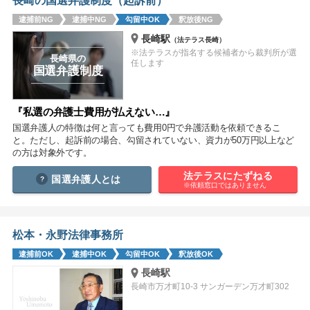
長崎の国選弁護制度（起訴前）
痴漢
盗撮
わいせつ
傷害
逮捕前NG
逮捕中NG
勾留中OK
釈放後NG
長崎駅
（法テラス長崎）
窃盗
詐欺
逮捕
示談
※法テラスが指名する候補者から裁判所が選
長崎県の
任します
国選弁護制度
『私選の弁護士費用が払えない…』
国選弁護人の特徴は何と言っても費用0円で弁護活動を依頼できるこ
と。ただし、起訴前の場合、勾留されていない、資力が50万円以上など
の方は対象外です。
法テラスにたずねる
国選弁護人とは
※依頼窓口ではありません
松本・永野法律事務所
逮捕前OK
逮捕中OK
勾留中OK
釈放後OK
長崎駅
長崎市万才町10-3 サンガーデン万才町302