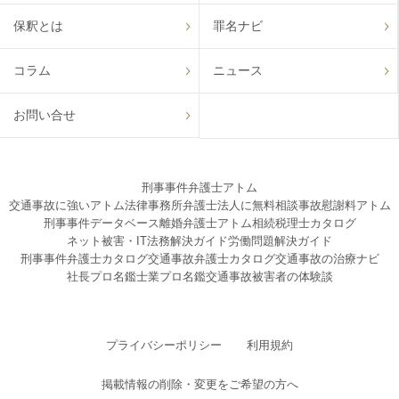
保釈とは
罪名ナビ
コラム
ニュース
お問い合せ
刑事事件弁護士アトム
交通事故に強いアトム法律事務所弁護士法人に無料相談
事故慰謝料アトム
刑事事件データベース
離婚弁護士アトム
相続税理士カタログ
ネット被害・IT法務解決ガイド
労働問題解決ガイド
刑事事件弁護士カタログ
交通事故弁護士カタログ
交通事故の治療ナビ
社長プロ名鑑
士業プロ名鑑
交通事故被害者の体験談
プライバシーポリシー
利用規約
掲載情報の削除・変更をご希望の方へ