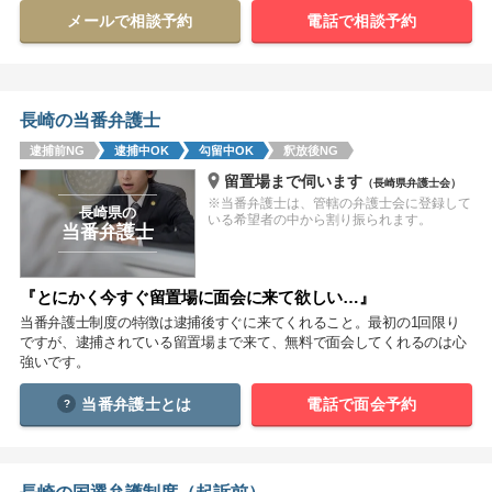
メールで相談予約
電話で相談予約
関西
滋賀
京都
大阪
兵庫
奈良
和歌山
長崎の当番弁護士
中国
逮捕前NG
逮捕中OK
勾留中OK
釈放後NG
鳥取
島根
岡山
広島
山口
留置場まで伺います
（長崎県弁護士会）
※当番弁護士は、管轄の弁護士会に登録して
長崎県の
四国
いる希望者の中から割り振られます。
当番弁護士
徳島
香川
愛媛
高知
『とにかく今すぐ留置場に面会に来て欲しい…』
九州・沖縄
当番弁護士制度の特徴は逮捕後すぐに来てくれること。最初の1回限り
福岡
佐賀
長崎
熊本
大分
宮崎
鹿児島
ですが、逮捕されている留置場まで来て、無料で面会してくれるのは心
強いです。
沖縄
当番弁護士とは
電話で面会予約
相談内容から探す