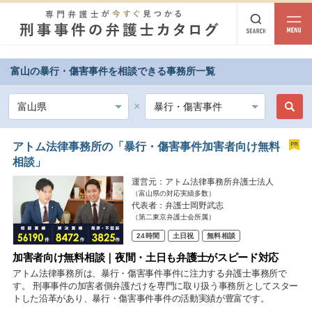
富山の暴行・傷害事件を相談できる事務所一覧
都道府県から探す
北海道・東北
北海道
青森
岩手
宮城
秋田
山形
福島
アトム法律事務所の「暴行・傷害事件加害者向け無料
相談」
北陸・甲信越
運営元：アトム法律事務所弁護士法人
（富山県の対応実績多数）
新潟
富山
石川
福井
山梨
長野
代表者：弁護士岡野武志
（第二東京弁護士会所属）
関東
24時間
土日祝
無料相談
茨城
栃木
群馬
埼玉
千葉
東京
神奈川
加害者向け無料相談｜夜間・土日も弁護士がスピード対応
アトム法律事務所は、暴行・傷害事件事件に注力する弁護士事務所で
東海
す。 刑事事件の加害者側弁護だけを専門に取り扱う事務所としてスター
トした沿革があり、暴行・傷害事件事件の活動実績が豊富です。
岐阜
静岡
愛知
三重