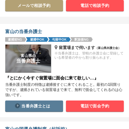
メールで相談予約
電話で相談予約
関西
滋賀
京都
大阪
兵庫
奈良
和歌山
富山の当番弁護士
中国
逮捕前NG
逮捕中OK
勾留中OK
釈放後NG
鳥取
島根
岡山
広島
山口
留置場まで伺います
（富山県弁護士会）
※当番弁護士は、管轄の弁護士会に登録して
富山県の
四国
いる希望者の中から割り振られます。
当番弁護士
徳島
香川
愛媛
高知
『とにかく今すぐ留置場に面会に来て欲しい…』
九州・沖縄
当番弁護士制度の特徴は逮捕後すぐに来てくれること。最初の1回限り
福岡
佐賀
長崎
熊本
大分
宮崎
鹿児島
ですが、逮捕されている留置場まで来て、無料で面会してくれるのは心
強いです。
沖縄
当番弁護士とは
電話で面会予約
相談内容から探す