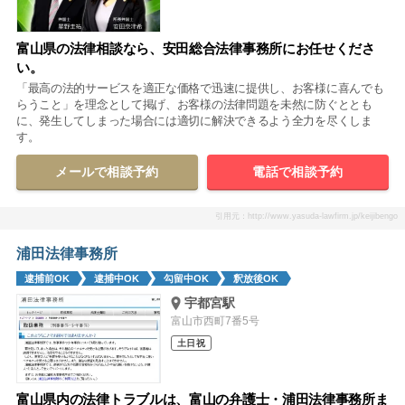
富山県の法律相談なら、安田総合法律事務所にお任せくださ
い。
「最高の法的サービスを適正な価格で迅速に提供し、お客様に喜んでも
らうこと」を理念として掲げ、お客様の法律問題を未然に防ぐととも
に、発生してしまった場合には適切に解決できるよう全力を尽くしま
す。
メールで相談予約
電話で相談予約
引用元：http://www.yasuda-lawfirm.jp/keijibengo
浦田法律事務所
逮捕前OK
逮捕中OK
勾留中OK
釈放後OK
宇都宮駅
富山市西町7番5号
土日祝
富山県内の法律トラブルは、富山の弁護士・浦田法律事務所ま