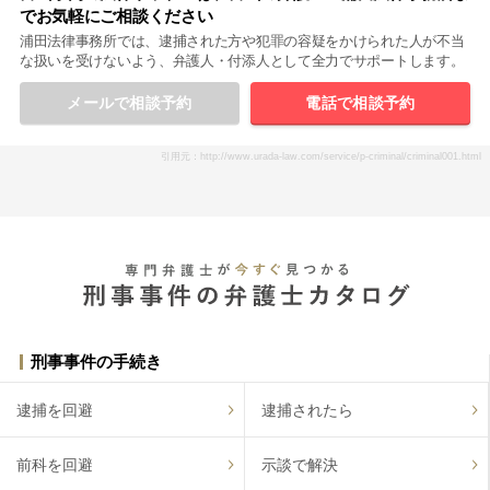
でお気軽にご相談ください
浦田法律事務所では、逮捕された方や犯罪の容疑をかけられた人が不当
な扱いを受けないよう、弁護人・付添人として全力でサポートします。
メールで相談予約
電話で相談予約
引用元：http://www.urada-law.com/service/p-criminal/criminal001.html
刑事事件の手続き
逮捕を回避
逮捕されたら
前科を回避
示談で解決