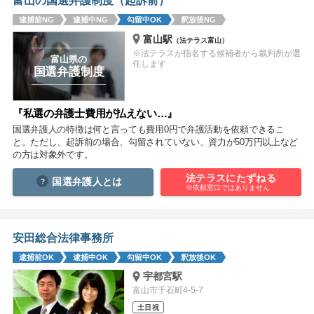
富山の国選弁護制度（起訴前）
痴漢
盗撮
わいせつ
傷害
逮捕前NG
逮捕中NG
勾留中OK
釈放後NG
富山駅
（法テラス富山）
窃盗
詐欺
逮捕
示談
※法テラスが指名する候補者から裁判所が選
富山県の
任します
国選弁護制度
『私選の弁護士費用が払えない…』
国選弁護人の特徴は何と言っても費用0円で弁護活動を依頼できるこ
と。ただし、起訴前の場合、勾留されていない、資力が50万円以上など
の方は対象外です。
法テラスにたずねる
国選弁護人とは
※依頼窓口ではありません
安田総合法律事務所
逮捕前OK
逮捕中OK
勾留中OK
釈放後OK
宇都宮駅
富山市千石町4-5-7
土日祝