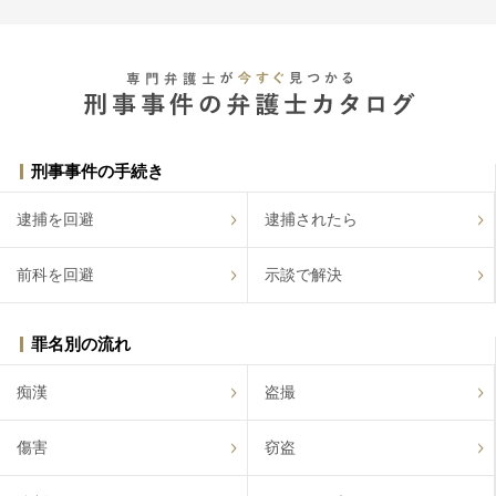
刑事事件の手続き
逮捕を回避
逮捕されたら
前科を回避
示談で解決
罪名別の流れ
痴漢
盗撮
傷害
窃盗