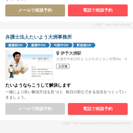
メールで相談予約
電話で相談予約
引用元：https://keiji.vbest.jp/
弁護士法人たいよう大洲事務所
逮捕前OK
逮捕中OK
勾留中OK
釈放後OK
伊予大洲駅
大洲市中村195-1 コスモポリタン中野No．4
土日祝
たいようならこうして解決します
一緒により良い解決方法を見つけ、毎日の安心できる生活をつくってい
きましょう。
メールで相談予約
電話で相談予約
引用元：http://www.taiyo-lawoffice2.com/page112.html