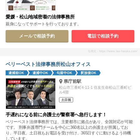
愛媛・松山地域密着の法律事務所
親身になってサポートを行っております。
メールで相談予約
電話で相談予約
引用元：https://www.law-haruka.com/
ベリーベスト法律事務所松山オフィス
逮捕前OK
逮捕中OK
勾留中OK
釈放後OK
県庁前駅
松山市三番町4-11-1 住友生命松山三番町ビ
ル4階
土日祝
手遅れになる前に弁護士が警察署へ急行します！
ベリーベスト法律事務所では、主要都市に拠点があり、全国対応が可能
です。 刑事弁護専門チームを中心に360名以上の弁護士が所属してお
り、平日夜、土日祝もお電話を受け付け、365日すぐに動けるよう待機
しています。