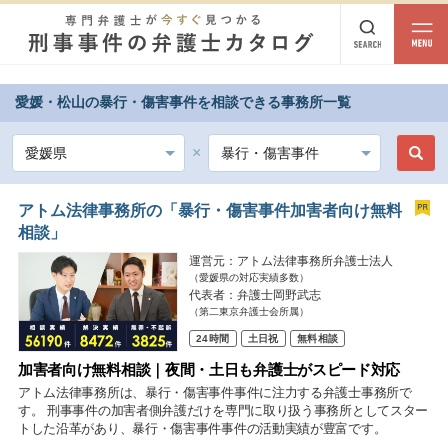
愛媛・松山の暴行・傷害事件を相談できる事務所一覧
都道府県から探す
北海道・東北
北海道
青森
岩手
宮城
秋田
山形
福島
アトム法律事務所の「暴行・傷害事件加害者向け無料
相談」
北陸・甲信越
運営元：アトム法律事務所弁護士法人
（愛媛県の対応実績多数）
新潟
富山
石川
福井
山梨
長野
代表者：弁護士岡野武志
（第二東京弁護士会所属）
関東
24時間
土日祝
無料相談
茨城
栃木
群馬
埼玉
千葉
東京
神奈川
加害者向け無料相談｜夜間・土日も弁護士がスピード対応
アトム法律事務所は、暴行・傷害事件事件に注力する弁護士事務所で
東海
す。 刑事事件の加害者側弁護だけを専門に取り扱う事務所としてスター
トした沿革があり、暴行・傷害事件事件の活動実績が豊富です。
岐阜
静岡
愛知
三重