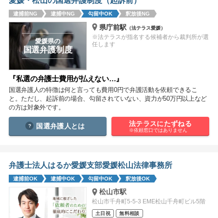
愛媛・松山の国選弁護制度（起訴前）
痴漢
盗撮
わいせつ
傷害
逮捕前NG
逮捕中NG
勾留中OK
釈放後NG
県庁前駅
（法テラス愛媛）
窃盗
詐欺
逮捕
示談
※法テラスが指名する候補者から裁判所が選
愛媛県の
任します
国選弁護制度
『私選の弁護士費用が払えない…』
国選弁護人の特徴は何と言っても費用0円で弁護活動を依頼できるこ
と。ただし、起訴前の場合、勾留されていない、資力が50万円以上など
の方は対象外です。
法テラスにたずねる
国選弁護人とは
※依頼窓口ではありません
弁護士法人はるか愛媛支部愛媛松山法律事務所
逮捕前OK
逮捕中OK
勾留中OK
釈放後OK
松山市駅
松山市千舟町5-5-3 EME松山千舟町ビル5階
土日祝
無料相談