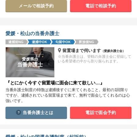
メールで相談予約
電話で相談予約
関西
滋賀
京都
大阪
兵庫
奈良
和歌山
愛媛・松山の当番弁護士
中国
逮捕前NG
逮捕中OK
勾留中OK
釈放後NG
鳥取
島根
岡山
広島
山口
留置場まで伺います
（愛媛弁護士会）
※当番弁護士は、管轄の弁護士会に登録して
愛媛県の
四国
いる希望者の中から割り振られます。
当番弁護士
徳島
香川
愛媛
高知
『とにかく今すぐ留置場に面会に来て欲しい…』
九州・沖縄
当番弁護士制度の特徴は逮捕後すぐに来てくれること。最初の1回限り
福岡
佐賀
長崎
熊本
大分
宮崎
鹿児島
ですが、逮捕されている留置場まで来て、無料で面会してくれるのは心
強いです。
沖縄
当番弁護士とは
電話で面会予約
相談内容から探す