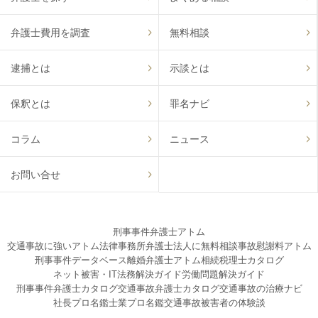
弁護士費用を調査
無料相談
逮捕とは
示談とは
保釈とは
罪名ナビ
コラム
ニュース
お問い合せ
刑事事件弁護士アトム
交通事故に強いアトム法律事務所弁護士法人に無料相談
事故慰謝料アトム
刑事事件データベース
離婚弁護士アトム
相続税理士カタログ
ネット被害・IT法務解決ガイド
労働問題解決ガイド
刑事事件弁護士カタログ
交通事故弁護士カタログ
交通事故の治療ナビ
社長プロ名鑑
士業プロ名鑑
交通事故被害者の体験談