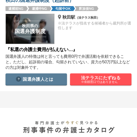
秋田の国選弁護制度（起訴前）
痴漢
盗撮
わいせつ
傷害
逮捕前NG
逮捕中NG
勾留中OK
釈放後NG
秋田駅
（法テラス秋田）
窃盗
詐欺
逮捕
示談
※法テラスが指名する候補者から裁判所が選
秋田県の
任します
国選弁護制度
『私選の弁護士費用が払えない…』
国選弁護人の特徴は何と言っても費用0円で弁護活動を依頼できるこ
と。ただし、起訴前の場合、勾留されていない、資力が50万円以上など
の方は対象外です。
法テラスにたずねる
国選弁護人とは
※依頼窓口ではありません