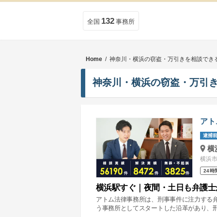
132
全国
事務所
Home
/ 神奈川・横浜の窃盗・万引きを相談でき
神奈川・横浜の窃盗・万引
アト
逮捕前
横
横浜市
24時
横浜駅すぐ｜夜間・土日も弁護士
アトム法律事務所は、刑事事件に注力する
う事務所としてスタートした沿革があり、