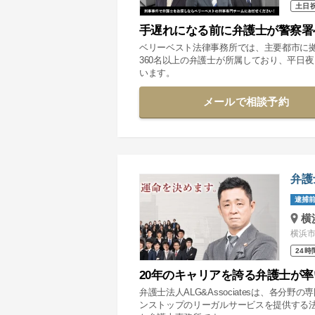
土日
手遅れになる前に弁護士が警察署
ベリーベスト法律事務所では、主要都市に
360名以上の弁護士が所属しており、平日
います。
メールで相談予約
弁護
逮捕前
横
横浜市
24時
20年のキャリアを誇る弁護士が
弁護士法人ALG&Associatesは、各
ンストップのリーガルサービスを提供する