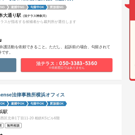
NG
逮捕中NG
勾留中OK
釈放後NG
本大通り駅
（法テラス神奈川）
テラスが指名する候補者から裁判所が選任します
』
で弁護活動を依頼できること。ただし、起訴前の場合、勾留されて
外です。
法テラス：050-3383-5360
※依頼窓口ではありません
thense法律事務所横浜オフィス
OK
逮捕中OK
勾留中OK
釈放後OK
浜駅
西区北幸1丁目11-20 相鉄KSビル6階
間
無料相談