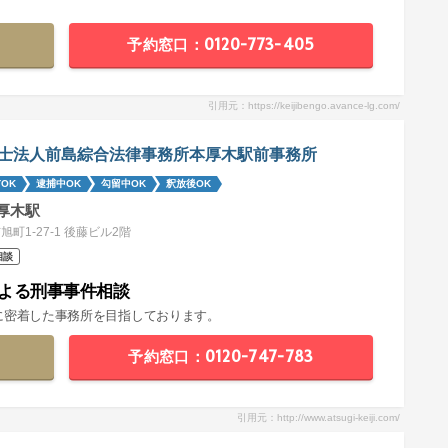
予約窓口：0120-773-405
引用元：https://keijibengo.avance-lg.com/
士法人前島綜合法律事務所本厚木駅前事務所
OK
逮捕中OK
勾留中OK
釈放後OK
厚木駅
旭町1-27-1 後藤ビル2階
相談
よる刑事事件相談
に密着した事務所を目指しております。
予約窓口：0120-747-783
引用元：http://www.atsugi-keiji.com/