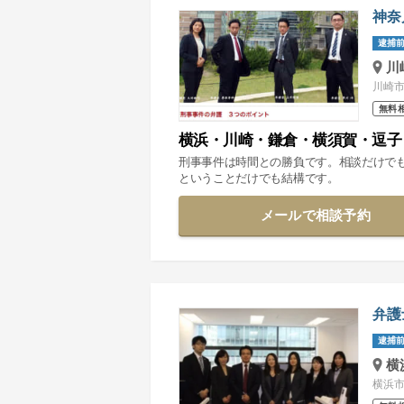
神奈
逮捕前
川
川崎市
無料
横浜・川崎・鎌倉・横須賀・逗子
刑事事件は時間との勝負です。相談だけで
ということだけでも結構です。
メールで相談予約
弁護
逮捕前
横
横浜市