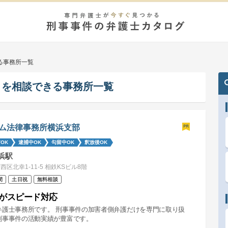
る事務所一覧
きを相談できる事務所一覧
ム法律事務所横浜支部
OK
逮捕中OK
勾留中OK
釈放後OK
浜駅
西区北幸1-11-5 相鉄KSビル8階
間
土日祝
無料相談
がスピード対応
弁護士事務所です。 刑事事件の加害者側弁護だけを専門に取り扱
刑事事件の活動実績が豊富です。