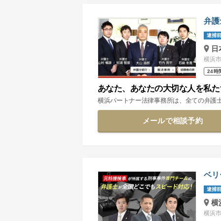
弁護
逮捕前
日
横浜市
24時
あなた、あなたの大切な人を私た
横浜パートナー法律事務所は、全ての弁護
メールで相談予約
ベリ
逮捕前
横
横浜市