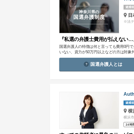
逮捕前
神奈川県の
日
国選弁護制度
※法
『私選の弁護士費用が払えない…
国選弁護人の特徴は何と言っても費用0円
いない、資力が50万円以上などの方は対象
国選弁護人とは
Au
逮捕前
横
横浜市
24時