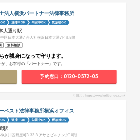
士法人横浜パートナー法律事務所
OK
逮捕中OK
勾留中OK
釈放後OK
本大通り駅
中区日本大通7 合人社横浜日本大通7ビル8階
間
無料相談
ちが親身になって守ります。
士が、お客様の「パートナー」です。
予約窓口：0120-0572-05
引用元：https://www.keijibengo.com/
ーベスト法律事務所横浜オフィス
OK
逮捕中OK
勾留中OK
釈放後OK
浜駅
神奈川区鶴屋町3-33-8 アサヒビルヂング10階