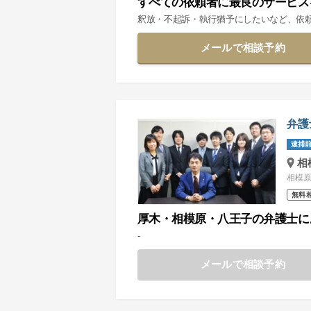
すべての依頼者に最良のサービス
釈放・不起訴・執行猶予にしたいなど、依
メールで相談予約
弁護
逮捕前
相
相模原
無料
厚木・相模原・八王子の弁護士に
-
メールで相談予約