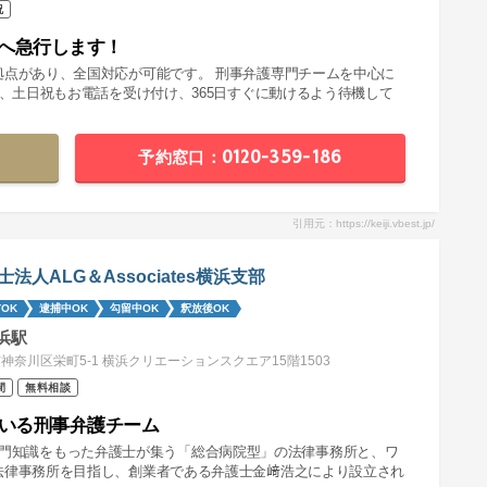
祝
へ急行します！
拠点があり、全国対応が可能です。 刑事弁護専門チームを中心に
夜、土日祝もお電話を受け付け、365日すぐに動けるよう待機して
予約窓口：0120-359-186
引用元：https://keiji.vbest.jp/
士法人ALG＆Associates横浜支部
OK
逮捕中OK
勾留中OK
釈放後OK
浜駅
神奈川区栄町5-1 横浜クリエーションスクエア15階1503
間
無料相談
率いる刑事弁護チーム
分野の専門知識をもった弁護士が集う「総合病院型」の法律事務所と、ワ
法律事務所を目指し、創業者である弁護士金﨑浩之により設立され