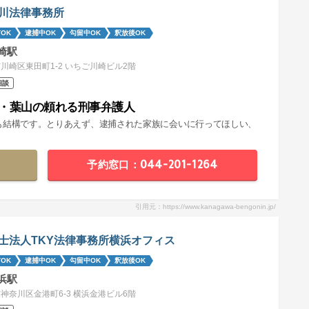
川法律事務所
OK
逮捕中OK
勾留中OK
釈放後OK
崎駅
川崎区東田町1-2 いちご川崎ビル2階
相談
・葉山の頼れる刑事弁護人
も結構です。とりあえず、逮捕された家族に会いに行ってほしい、
予約窓口：044-201-1264
引用元：https://www.kanagawa-bengonin.jp/
士法人TKY法律事務所横浜オフィス
OK
逮捕中OK
勾留中OK
釈放後OK
浜駅
神奈川区金港町6-3 横浜金港ビル6階