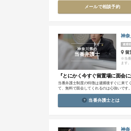
メールで相談予約
神奈
逮捕前
神奈川県の
留
当番弁護士
※当
ます
『とにかく今すぐ留置場に面会に
当番弁護士制度の特徴は逮捕後すぐに来て
て、無料で面会してくれるのは心強いです
当番弁護士とは
神奈