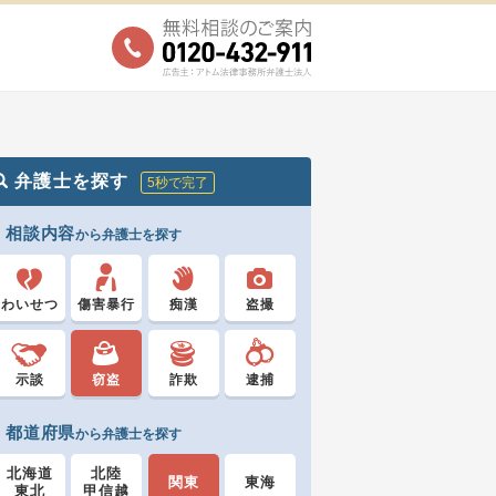
弁護士を探す
5秒で完了
相談内容
から弁護士を探す
わいせつ
傷害暴行
痴漢
盗撮
示談
窃盗
詐欺
逮捕
都道府県
から弁護士を探す
北海道
北陸
関東
東海
東北
甲信越