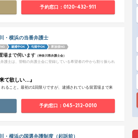
予約窓口：0120-432-911
川・横浜の当番弁護士
NG
逮捕中OK
勾留中OK
釈放後NG
置場まで伺います
（神奈川県弁護士会）
番弁護士は、管轄の弁護士会に登録している希望者の中から割り振られ
。
来て欲しい…』
くれること。最初の1回限りですが、逮捕されている留置場まで来
。
予約窓口：045-212-0010
川・横浜の国選弁護制度（起訴前）