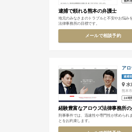
無料
逮捕で頼れる熊本の弁護士
地元のみなさまのトラブルと不安やお悩み
法律事務所の目標です。
メールで相談予約
アロ
逮捕前
水
熊本市
24時
経験豊富なアロウズ法律事務所の
刑事事件では、迅速性や専門性が求められ
とをお約束します。