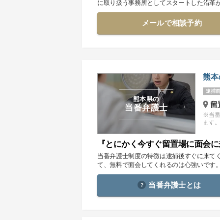
に取り扱う事務所としてスタートした沿革
メールで相談予約
熊本
逮捕前
熊本県の
留
当番弁護士
※当
ます
『とにかく今すぐ留置場に面会に
当番弁護士制度の特徴は逮捕後すぐに来て
て、無料で面会してくれるのは心強いです
当番弁護士とは