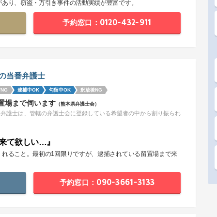
があり、窃盗・万引き事件の活動実績が豊富です。
予約窓口：0120-432-911
の当番弁護士
NG
逮捕中OK
勾留中OK
釈放後NG
置場まで伺います
（熊本県弁護士会）
番弁護士は、管轄の弁護士会に登録している希望者の中から割り振られ
。
来て欲しい…』
くれること。最初の1回限りですが、逮捕されている留置場まで来
。
予約窓口：090-3661-3133