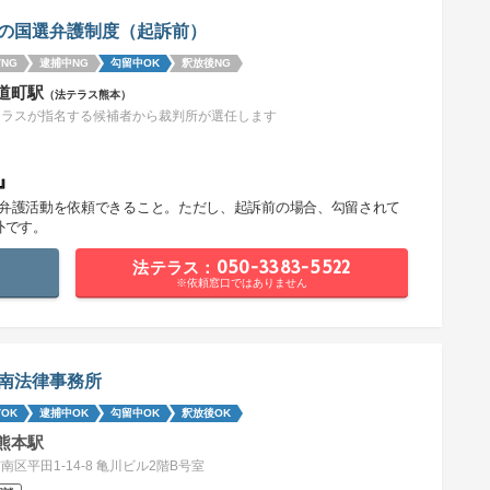
の国選弁護制度（起訴前）
NG
逮捕中NG
勾留中OK
釈放後NG
道町駅
（法テラス熊本）
テラスが指名する候補者から裁判所が選任します
』
で弁護活動を依頼できること。ただし、起訴前の場合、勾留されて
外です。
法テラス：050-3383-5522
※依頼窓口ではありません
南法律事務所
OK
逮捕中OK
勾留中OK
釈放後OK
熊本駅
南区平田1-14-8 亀川ビル2階B号室