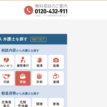
弁護士を探す
5秒で完了
相談内容
から弁護士を探す
わいせつ
傷害暴行
痴漢
盗撮
示談
窃盗
詐欺
逮捕
都道府県
から弁護士を探す
北海道
北陸
関東
東海
東北
甲信越