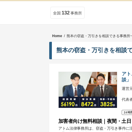
132
全国
事務所
Home
/ 熊本の窃盗・万引きを相談できる事務所
熊本の窃盗・万引きを相談
アト
談」
運営
代表
24時
加害者向け無料相談｜夜間・土日
アトム法律事務所は、窃盗・万引き事件に