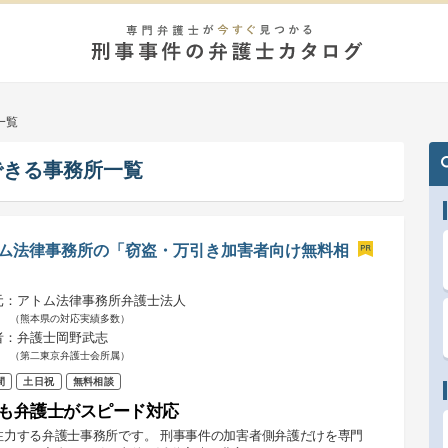
一覧
できる事務所一覧
ム法律事務所の「窃盗・万引き加害者向け無料相
元：アトム法律事務所弁護士法人
（熊本県の対応実績多数）
者：弁護士岡野武志
（第二東京弁護士会所属）
間
土日祝
無料相談
も弁護士がスピード対応
注力する弁護士事務所です。 刑事事件の加害者側弁護だけを専門