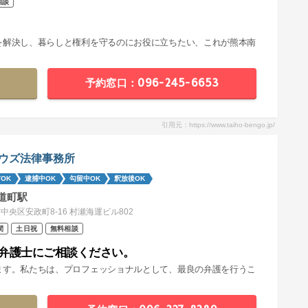
相談
を解決し、暮らしと権利を守るのにお役に立ちたい、これが熊本南
予約窓口：096-245-6653
引用元：https://www.taiho-bengo.jp/
ウズ法律事務所
OK
逮捕中OK
勾留中OK
釈放後OK
道町駅
中央区安政町8-16 村瀬海運ビル802
間
土日祝
無料相談
弁護士にご相談ください。
ます。私たちは、プロフェッショナルとして、最良の弁護を行うこ