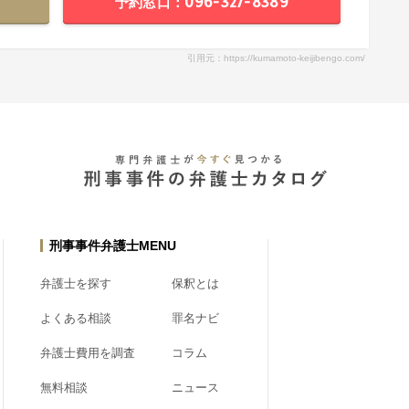
予約窓口：096-327-8389
引用元：https://kumamoto-keijibengo.com/
刑事事件弁護士MENU
弁護士を探す
保釈とは
よくある相談
罪名ナビ
弁護士費用を調査
コラム
無料相談
ニュース