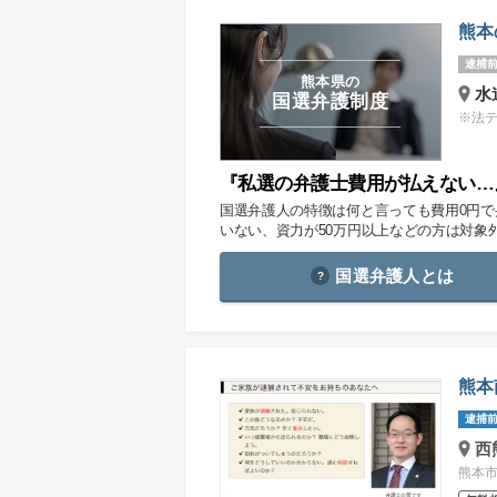
熊本
逮捕前
熊本県の
水
国選弁護制度
※法
『私選の弁護士費用が払えない…
国選弁護人の特徴は何と言っても費用0円
いない、資力が50万円以上などの方は対象
国選弁護人とは
熊本
逮捕前
西
熊本市