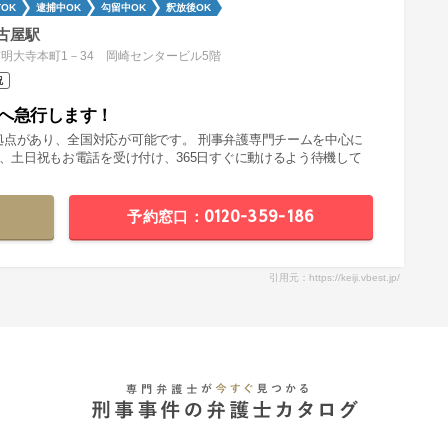
OK
逮捕中OK
勾留中OK
釈放後OK
古屋駅
明大寺本町1－34 岡崎センタービル5階
祝
へ急行します！
拠点があり、全国対応が可能です。 刑事弁護専門チームを中心に
夜、土日祝もお電話を受け付け、365日すぐに動けるよう待機して
予約窓口：0120-359-186
引用元：https://keiji.vbest.jp/