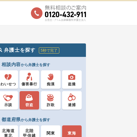
弁護士を探す
5秒で完了
相談内容
から弁護士を探す
わいせつ
傷害暴行
痴漢
盗撮
示談
窃盗
詐欺
逮捕
都道府県
から弁護士を探す
北海道
北陸
関東
東海
東北
甲信越