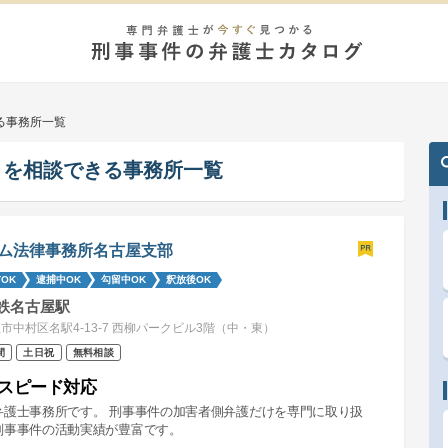
る事務所一覧
きを相談できる事務所一覧
ム法律事務所名古屋支部
OK
逮捕中OK
勾留中OK
釈放後OK
鉄名古屋駅
市中村区名駅4-13-7 西柳パークビル3階（中・東）
間
土日祝
無料相談
スピード対応
弁護士事務所です。 刑事事件の加害者側弁護だけを専門に取り扱
刑事事件の活動実績が豊富です。