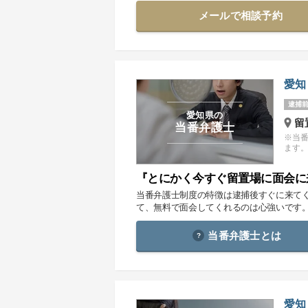
メールで相談予約
愛知
逮捕前
愛知県の
留
当番弁護士
※当
ます
『とにかく今すぐ留置場に面会に
当番弁護士制度の特徴は逮捕後すぐに来て
て、無料で面会してくれるのは心強いです
当番弁護士とは
愛知