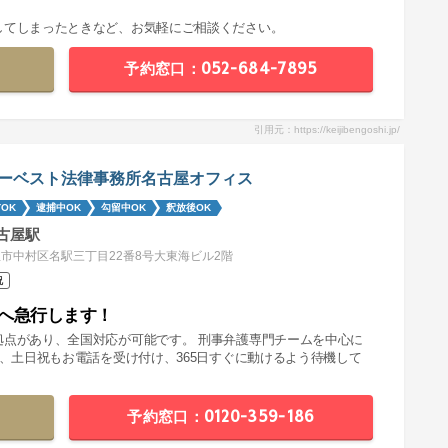
してしまったときなど、お気軽にご相談ください。
予約窓口：052-684-7895
引用元：https://keijibengoshi.jp/
ーベスト法律事務所名古屋オフィス
OK
逮捕中OK
勾留中OK
釈放後OK
古屋駅
市中村区名駅三丁目22番8号大東海ビル2階
祝
へ急行します！
拠点があり、全国対応が可能です。 刑事弁護専門チームを中心に
夜、土日祝もお電話を受け付け、365日すぐに動けるよう待機して
予約窓口：0120-359-186