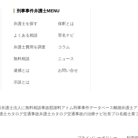
刑事事件弁護士MENU
弁護士を探す
保釈とは
よくある相談
罪名ナビ
弁護士費用を調査
コラム
無料相談
ニュース
逮捕とは
お問い合せ
示談とは
所弁護士法人に無料相談
事故慰謝料アトム
刑事事件データベース
離婚弁護士ア
護士カタログ
交通事故弁護士カタログ
交通事故の治療ナビ
社長プロ名鑑
士業
プライバシーポリシー
利用