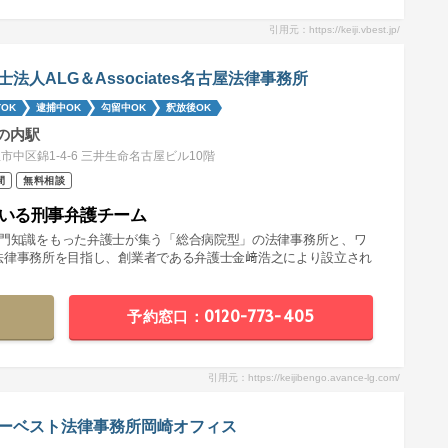
引用元：https://keiji.vbest.jp/
士法人ALG＆Associates名古屋法律事務所
OK
逮捕中OK
勾留中OK
釈放後OK
の内駅
市中区錦1-4-6 三井生命名古屋ビル10階
間
無料相談
率いる刑事弁護チーム
分野の専門知識をもった弁護士が集う「総合病院型」の法律事務所と、ワ
法律事務所を目指し、創業者である弁護士金﨑浩之により設立され
予約窓口：0120-773-405
引用元：https://keijibengo.avance-lg.com/
ーベスト法律事務所岡崎オフィス