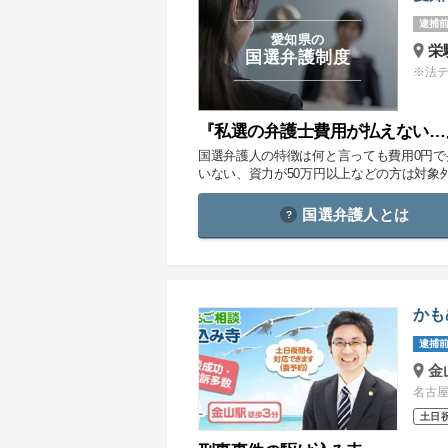
逮捕前
愛知県の
栄
国選弁護制度
※法
『私選の弁護士費用が払えない…
国選弁護人の特徴は何と言っても費用0円
いない、資力が50万円以上などの方は対象
国選弁護人とは
かも
逮捕前
金
名古屋
土日