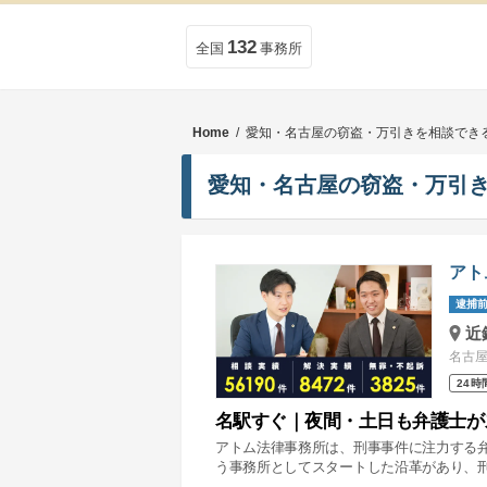
132
全国
事務所
Home
/ 愛知・名古屋の窃盗・万引きを相談でき
愛知・名古屋の窃盗・万引
アト
逮捕前
近
名古屋
24時
名駅すぐ｜夜間・土日も弁護士が
アトム法律事務所は、刑事事件に注力する
う事務所としてスタートした沿革があり、