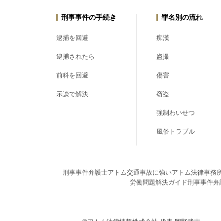
刑事事件の手続き
罪名別の流れ
逮捕を回避
痴漢
逮捕されたら
盗撮
前科を回避
傷害
示談で解決
窃盗
強制わいせつ
風俗トラブル
刑事事件弁護士アトム
交通事故に強いアトム法律事務
労働問題解決ガイド
刑事事件弁