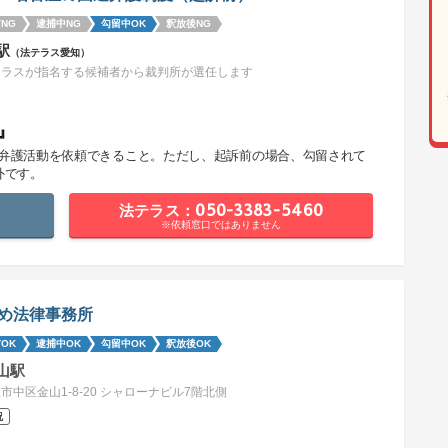
NG
逮捕中NG
勾留中OK
釈放後NG
駅
（法テラス愛知）
テラスが指名する候補者から裁判所が選任します
』
で弁護活動を依頼できること。ただし、起訴前の場合、勾留されて
外です。
法テラス：050-3383-5460
※依頼窓口ではありません
め法律事務所
OK
逮捕中OK
勾留中OK
釈放後OK
山駅
市中区金山1-8-20 シャローナビル7階北側
祝