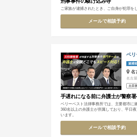
刑事事件の駆け込み寺
ご家族が逮捕されたとき、ご自身が犯罪を
メールで相談予約
ベリ
逮捕前
名
名古屋
土日
手遅れになる前に弁護士が警察署
ベリーベスト法律事務所では、主要都市に
360名以上の弁護士が所属しており、平日
います。
メールで相談予約