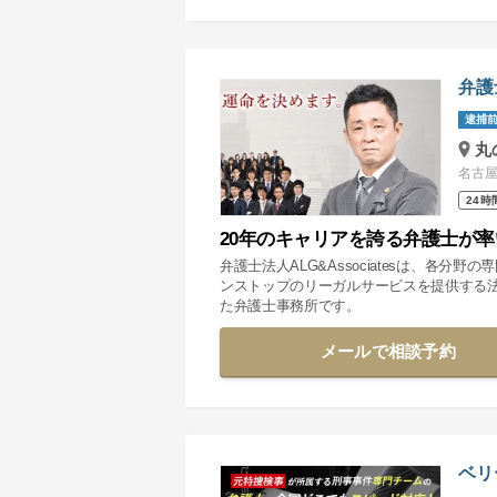
弁護
逮捕前
丸
名古屋
24時
20年のキャリアを誇る弁護士が
弁護士法人ALG&Associatesは、各
ンストップのリーガルサービスを提供する
た弁護士事務所です。
メールで相談予約
ベリ