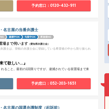
予約窓口：0120-432-911
・名古屋の当番弁護士
NG
逮捕中OK
勾留中OK
釈放後NG
置場まで伺います
（愛知県弁護士会）
番弁護士は、管轄の弁護士会に登録している希望者の中から割り振られ
。
来て欲しい…』
くれること。最初の1回限りですが、逮捕されている留置場まで来
。
予約窓口：052-203-1651
・名古屋の国選弁護制度（起訴前）