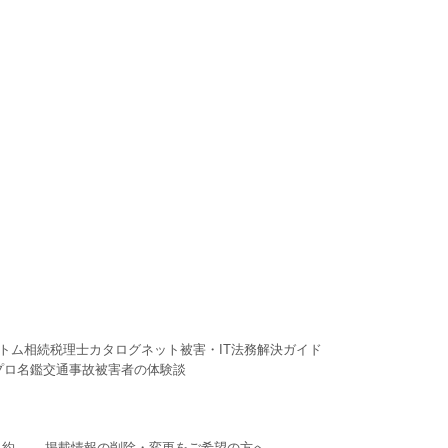
トム
相続税理士カタログ
ネット被害・IT法務解決ガイド
プロ名鑑
交通事故被害者の体験談
規約
掲載情報の削除・変更をご希望の方へ