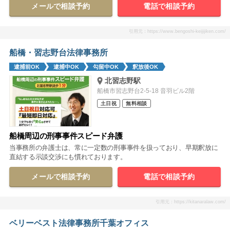
メールで相談予約
電話で相談予約
引用元：https://www.bengoshi-keijijiken.com/
船橋・習志野台法律事務所
逮捕前OK
逮捕中OK
勾留中OK
釈放後OK
北習志野駅
船橋市習志野台2-5-18 音羽ビル2階
土日祝
無料相談
船橋周辺の刑事事件スピード弁護
当事務所の弁護士は、常に一定数の刑事事件を扱っており、早期釈放に
直結する示談交渉にも慣れております。
メールで相談予約
電話で相談予約
引用元：https://kitanaralaw.com/
ベリーベスト法律事務所千葉オフィス