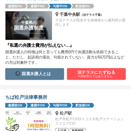
痴漢
盗撮
わいせつ
傷害
逮捕前NG
逮捕中NG
勾留中OK
釈放後NG
千葉中央駅
（法テラス千葉）
窃盗
詐欺
逮捕
示談
※法テラスが指名する候補者から裁判所が選
千葉県の
任します
国選弁護制度
『私選の弁護士費用が払えない…』
国選弁護人の特徴は何と言っても費用0円で弁護活動を依頼できるこ
と。ただし、起訴前の場合、勾留されていない、資力が50万円以上など
の方は対象外です。
法テラスにたずねる
国選弁護人とは
※依頼窓口ではありません
ちば松戸法律事務所
逮捕前OK
逮捕中OK
勾留中OK
釈放後OK
松戸駅
松戸市松戸1333-1 コスモ松戸ステーション
スクエア210
土日祝
無料相談