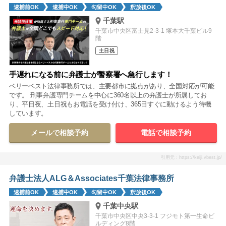
逮捕前OK
逮捕中OK
勾留中OK
釈放後OK
千葉駅
千葉市中央区富士見2-3-1 塚本大千葉ビル9
階
土日祝
手遅れになる前に弁護士が警察署へ急行します！
ベリーベスト法律事務所では、主要都市に拠点があり、全国対応が可能
です。 刑事弁護専門チームを中心に360名以上の弁護士が所属してお
り、平日夜、土日祝もお電話を受け付け、365日すぐに動けるよう待機
しています。
メールで相談予約
電話で相談予約
引用元：https://keiji.vbest.jp/
弁護士法人ALG＆Associates千葉法律事務所
逮捕前OK
逮捕中OK
勾留中OK
釈放後OK
千葉中央駅
千葉市中央区中央3-3-1 フジモト第一生命ビ
ルディング8階