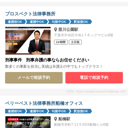
プロスペクト法律事務所
逮捕前OK
逮捕中OK
勾留中OK
釈放後OK
葭川公園駅
千葉市中央区中央1-7-8 シグマビル8階
24時間
土日祝
刑事事件 刑事弁護の事ならお任せください
数多くの事案を担当し実績は弁護士の中でもトップクラス！
メールで相談予約
電話で相談予約
引用元：https://sakaguchiyasushi-keijibengo.com/
ベリーベスト法律事務所船橋オフィス
逮捕前OK
逮捕中OK
勾留中OK
釈放後OK
船橋駅
船橋市本町7-11-5 KDX船橋ビル6階