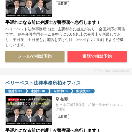
土日祝
手遅れになる前に弁護士が警察署へ急行します！
ベリーベスト法律事務所では、主要都市に拠点があり、全国対応が可能
です。 刑事弁護専門チームを中心に360名以上の弁護士が所属してお
り、平日夜、土日祝もお電話を受け付け、365日すぐに動けるよう待機
しています。
メールで相談予約
電話で相談予約
引用元：https://keiji.vbest.jp/
ベリーベスト法律事務所柏オフィス
逮捕前OK
逮捕中OK
勾留中OK
釈放後OK
柏駅
柏市末広町7番3号 柏第一生命ビルディン
グ4階
土日祝
手遅れになる前に弁護士が警察署へ急行します！