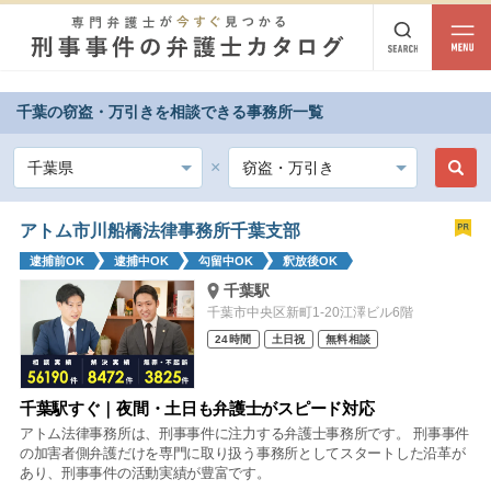
千葉の窃盗・万引きを相談できる事務所一覧
都道府県から探す
北海道・東北
北海道
青森
岩手
宮城
秋田
山形
福島
アトム市川船橋法律事務所千葉支部
逮捕前OK
逮捕中OK
勾留中OK
釈放後OK
北陸・甲信越
千葉駅
新潟
富山
石川
福井
山梨
長野
千葉市中央区新町1-20江澤ビル6階
24時間
土日祝
無料相談
関東
茨城
栃木
群馬
埼玉
千葉
東京
神奈川
千葉駅すぐ｜夜間・土日も弁護士がスピード対応
アトム法律事務所は、刑事事件に注力する弁護士事務所です。 刑事事件
東海
の加害者側弁護だけを専門に取り扱う事務所としてスタートした沿革が
あり、刑事事件の活動実績が豊富です。
岐阜
静岡
愛知
三重