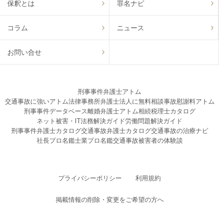
保釈とは
罪名ナビ
コラム
ニュース
お問い合せ
刑事事件弁護士アトム
交通事故に強いアトム法律事務所弁護士法人に無料相談
事故慰謝料アトム
刑事事件データベース
離婚弁護士アトム
相続税理士カタログ
ネット被害・IT法務解決ガイド
労働問題解決ガイド
刑事事件弁護士カタログ
交通事故弁護士カタログ
交通事故の治療ナビ
社長プロ名鑑
士業プロ名鑑
交通事故被害者の体験談
プライバシーポリシー
利用規約
掲載情報の削除・変更をご希望の方へ