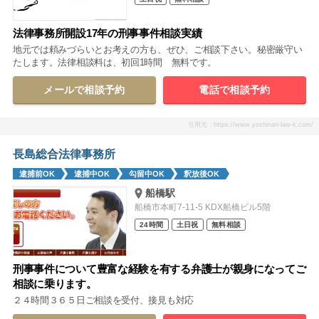
法律事務所開設17年の刑事事件相談実績
地元では頼みづらいとお考えの方も、ぜひ、ご相談下さい。秘密厳守い
たします。法律相談料は、初回1時間 無料です。
メールで相談予約
電話で相談予約
引用元：https://www.yoshinari-law-k.com/
長島総合法律事務所
逮捕前OK
逮捕中OK
勾留中OK
釈放後OK
船橋駅
船橋市本町7-11-5 KDX船橋ビル5階
24時間
土日祝
無料相談
刑事事件について豊富な経験を有する弁護士が親身になってご
相談に乗ります。
２４時間３６５日ご相談を受付、接見も対応