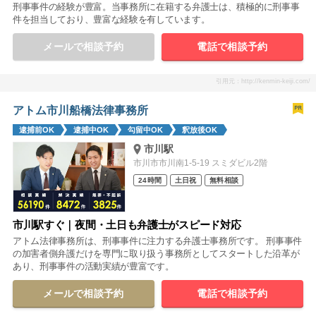
刑事事件の経験が豊富。当事務所に在籍する弁護士は、積極的に刑事事
件を担当しており、豊富な経験を有しています。
メールで相談予約
電話で相談予約
引用元：http://kenmin-keiji.com/
アトム市川船橋法律事務所
逮捕前OK
逮捕中OK
勾留中OK
釈放後OK
市川駅
市川市市川南1-5-19 スミダビル2階
24時間
土日祝
無料相談
市川駅すぐ｜夜間・土日も弁護士がスピード対応
アトム法律事務所は、刑事事件に注力する弁護士事務所です。 刑事事件
の加害者側弁護だけを専門に取り扱う事務所としてスタートした沿革が
あり、刑事事件の活動実績が豊富です。
メールで相談予約
電話で相談予約