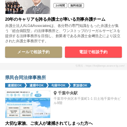
24時間
無料相談
20年のキャリアを誇る弁護士が率いる刑事弁護チーム
弁護士法人ALG&Associatesは、各分野の専門知識をもった弁護士が集
う「総合病院型」の法律事務所と、ワンストップのリーガルサービスを
提供する法律事務所を目指し、創業者である弁護士金﨑浩之により設立
された弁護士事務所です。
メールで相談予約
電話で相談予約
引用元：https://keijibengo.avance-lg.com/
県民合同法律事務所
逮捕前OK
逮捕中OK
勾留中OK
釈放後OK
千葉中央駅
千葉市中央区本千葉町1-1 日土地千葉中央ビ
ル9階
大切な家族、ご友人が逮捕されてしまった方へ