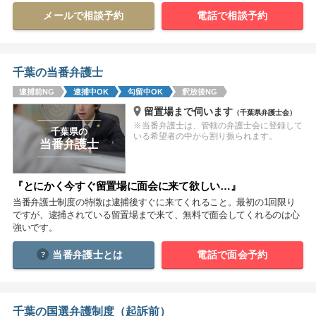
メールで相談予約
電話で相談予約
関西
滋賀
京都
大阪
兵庫
奈良
和歌山
千葉の当番弁護士
中国
逮捕前NG
逮捕中OK
勾留中OK
釈放後NG
鳥取
島根
岡山
広島
山口
留置場まで伺います
（千葉県弁護士会）
※当番弁護士は、管轄の弁護士会に登録して
千葉県の
いる希望者の中から割り振られます。
四国
当番弁護士
徳島
香川
愛媛
高知
『とにかく今すぐ留置場に面会に来て欲しい…』
九州・沖縄
当番弁護士制度の特徴は逮捕後すぐに来てくれること。最初の1回限り
ですが、逮捕されている留置場まで来て、無料で面会してくれるのは心
福岡
佐賀
長崎
熊本
大分
宮崎
鹿児島
強いです。
沖縄
当番弁護士とは
電話で面会予約
相談内容から探す
千葉の国選弁護制度（起訴前）