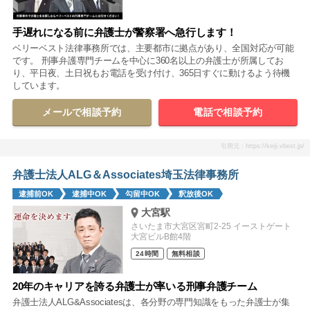
手遅れになる前に弁護士が警察署へ急行します！
ベリーベスト法律事務所では、主要都市に拠点があり、全国対応が可能
です。 刑事弁護専門チームを中心に360名以上の弁護士が所属してお
り、平日夜、土日祝もお電話を受け付け、365日すぐに動けるよう待機
しています。
メールで相談予約
電話で相談予約
引用元：https://keiji.vbest.jp/
弁護士法人ALG＆Associates埼玉法律事務所
逮捕前OK
逮捕中OK
勾留中OK
釈放後OK
大宮駅
さいたま市大宮区宮町2-25 イーストゲート
大宮ビルB館4階
24時間
無料相談
20年のキャリアを誇る弁護士が率いる刑事弁護チーム
弁護士法人ALG&Associatesは、各分野の専門知識をもった弁護士が集