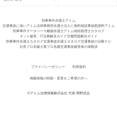
刑事事件弁護士アトム
交通事故に強いアトム法律事務所弁護士法人に無料相談
事故慰謝料アトム
刑事事件データベース
離婚弁護士アトム
相続税理士カタログ
ネット被害・IT法務解決ガイド
労働問題解決ガイド
刑事事件弁護士カタログ
交通事故弁護士カタログ
交通事故の治療ナビ
社長プロ名鑑
士業プロ名鑑
交通事故被害者の体験談
プライバシーポリシー
利用規約
掲載情報の削除・変更をご希望の方へ
©アトム法律情報株式会社 代表 岡野武志