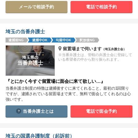
メールで相談予約
電話で相談予約
関西
滋賀
京都
大阪
兵庫
奈良
和歌山
埼玉の当番弁護士
中国
逮捕前NG
逮捕中OK
勾留中OK
釈放後NG
鳥取
島根
岡山
広島
山口
留置場まで伺います
（埼玉弁護士会）
※当番弁護士は、管轄の弁護士会に登録して
埼玉県の
いる希望者の中から割り振られます。
四国
当番弁護士
徳島
香川
愛媛
高知
『とにかく今すぐ留置場に面会に来て欲しい…』
九州・沖縄
当番弁護士制度の特徴は逮捕後すぐに来てくれること。最初の1回限り
ですが、逮捕されている留置場まで来て、無料で面会してくれるのは心
福岡
佐賀
長崎
熊本
大分
宮崎
鹿児島
強いです。
沖縄
当番弁護士とは
電話で面会予約
相談内容から探す
埼玉の国選弁護制度（起訴前）