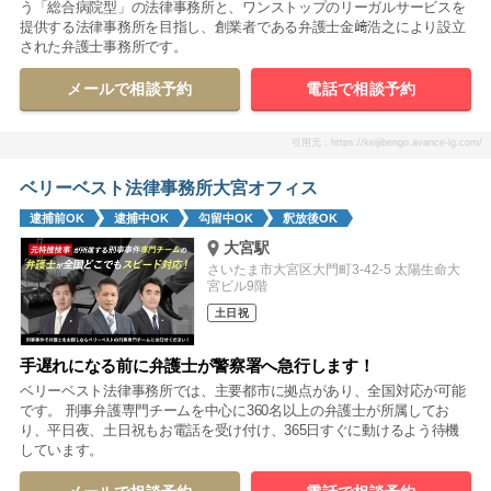
う「総合病院型」の法律事務所と、ワンストップのリーガルサービスを
提供する法律事務所を目指し、創業者である弁護士金﨑浩之により設立
された弁護士事務所です。
メールで相談予約
電話で相談予約
引用元：https://keijibengo.avance-lg.com/
ベリーベスト法律事務所大宮オフィス
逮捕前OK
逮捕中OK
勾留中OK
釈放後OK
大宮駅
さいたま市大宮区大門町3-42-5 太陽生命大
宮ビル9階
土日祝
手遅れになる前に弁護士が警察署へ急行します！
ベリーベスト法律事務所では、主要都市に拠点があり、全国対応が可能
です。 刑事弁護専門チームを中心に360名以上の弁護士が所属してお
り、平日夜、土日祝もお電話を受け付け、365日すぐに動けるよう待機
しています。