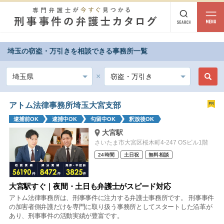
埼玉の窃盗・万引きを相談できる事務所一覧
都道府県から探す
北海道・東北
北海道
青森
岩手
宮城
秋田
山形
福島
アトム法律事務所埼玉大宮支部
逮捕前OK
逮捕中OK
勾留中OK
釈放後OK
北陸・甲信越
大宮駅
新潟
富山
石川
福井
山梨
長野
さいたま市大宮区桜木町4-247 OSビル1階
24時間
土日祝
無料相談
関東
茨城
栃木
群馬
埼玉
千葉
東京
神奈川
大宮駅すぐ｜夜間・土日も弁護士がスピード対応
アトム法律事務所は、刑事事件に注力する弁護士事務所です。 刑事事件
東海
の加害者側弁護だけを専門に取り扱う事務所としてスタートした沿革が
あり、刑事事件の活動実績が豊富です。
岐阜
静岡
愛知
三重