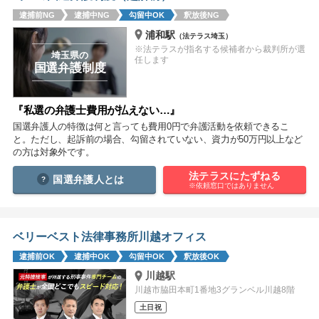
痴漢
盗撮
わいせつ
傷害
逮捕前NG
逮捕中NG
勾留中OK
釈放後NG
浦和駅
（法テラス埼玉）
窃盗
詐欺
逮捕
示談
※法テラスが指名する候補者から裁判所が選
埼玉県の
任します
国選弁護制度
『私選の弁護士費用が払えない…』
国選弁護人の特徴は何と言っても費用0円で弁護活動を依頼できるこ
と。ただし、起訴前の場合、勾留されていない、資力が50万円以上など
の方は対象外です。
法テラスにたずねる
国選弁護人とは
※依頼窓口ではありません
ベリーベスト法律事務所川越オフィス
逮捕前OK
逮捕中OK
勾留中OK
釈放後OK
川越駅
川越市脇田本町1番地3グランベル川越8階
土日祝