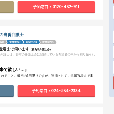
予約窓口：0120-432-911
の当番弁護士
NG
逮捕中OK
勾留中OK
釈放後NG
置場まで伺います
（福島県弁護士会）
番弁護士は、管轄の弁護士会に登録している希望者の中から割り振られ
。
来て欲しい…』
くれること。最初の1回限りですが、逮捕されている留置場まで来
。
予約窓口：024-534-2334