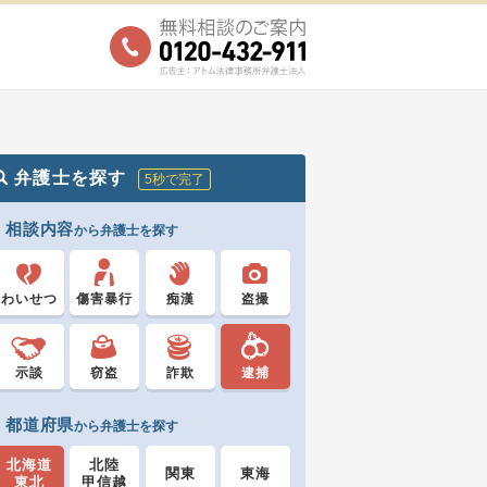
弁護士を探す
5秒で完了
相談内容
から弁護士を探す
わいせつ
傷害暴行
痴漢
盗撮
示談
窃盗
詐欺
逮捕
都道府県
から弁護士を探す
北海道
北陸
関東
東海
東北
甲信越