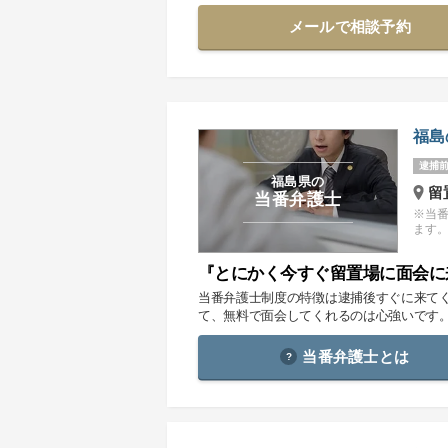
メールで相談予約
福島
逮捕前
福島県の
留
当番弁護士
※当
ます
『とにかく今すぐ留置場に面会に
当番弁護士制度の特徴は逮捕後すぐに来て
て、無料で面会してくれるのは心強いです
当番弁護士とは