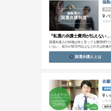
福島
逮捕前
福島県の
バ
国選弁護制度
※法
『私選の弁護士費用が払えない…
国選弁護人の特徴は何と言っても費用0円
いない、資力が50万円以上などの方は対象
国選弁護人とは
佐藤
逮捕前
い
いわき
無料