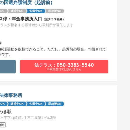
の国選弁護制度（起訴前）
NG
逮捕中NG
勾留中OK
釈放後NG
ス停：年金事務所入口
（法テラス福島）
テラスが指名する候補者から裁判所が選任します
』
で弁護活動を依頼できること。ただし、起訴前の場合、勾留されて
外です。
法テラス：050-3383-5540
※依頼窓口ではありません
法律事務所
OK
逮捕中OK
勾留中OK
釈放後OK
わき駅
市平字白銀町1-1 不二屋第1ビル3階
相談