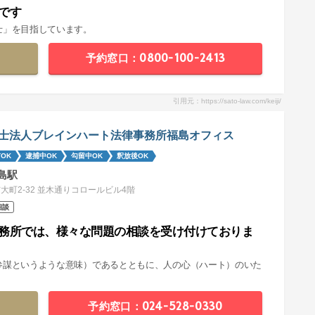
です
士」を目指しています。
予約窓口：0800-100-2413
引用元：https://sato-law.com/keiji/
士法人ブレインハート法律事務所福島オフィス
OK
逮捕中OK
勾留中OK
釈放後OK
島駅
大町2-32 並木通りコロールビル4階
相談
務所では、様々な問題の相談を受け付けておりま
参謀というような意味）であるとともに、人の心（ハート）のいた
予約窓口：024-528-0330