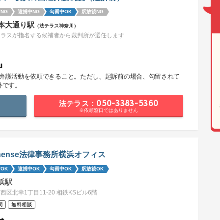
NG
逮捕中NG
勾留中OK
釈放後NG
本大通り駅
（法テラス神奈川）
テラスが指名する候補者から裁判所が選任します
』
で弁護活動を依頼できること。ただし、起訴前の場合、勾留されて
外です。
法テラス：050-3383-5360
※依頼窓口ではありません
thense法律事務所横浜オフィス
OK
逮捕中OK
勾留中OK
釈放後OK
浜駅
西区北幸1丁目11-20 相鉄KSビル6階
間
無料相談