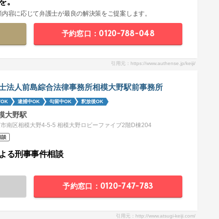
を。
頼内容に応じて弁護士が最良の解決策をご提案します。
予約窓口：0120-788-048
引用元：https://www.authense.jp/keiji/
士法人前島綜合法律事務所相模大野駅前事務所
OK
逮捕中OK
勾留中OK
釈放後OK
模大野駅
市南区相模大野4-5-5 相模大野ロビーファイブ2階D棟204
相談
よる刑事事件相談
予約窓口：0120-747-783
引用元：http://www.atsugi-keiji.com/