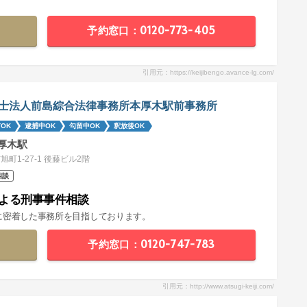
予約窓口：0120-773-405
引用元：https://keijibengo.avance-lg.com/
士法人前島綜合法律事務所本厚木駅前事務所
OK
逮捕中OK
勾留中OK
釈放後OK
厚木駅
旭町1-27-1 後藤ビル2階
相談
よる刑事事件相談
に密着した事務所を目指しております。
予約窓口：0120-747-783
引用元：http://www.atsugi-keiji.com/