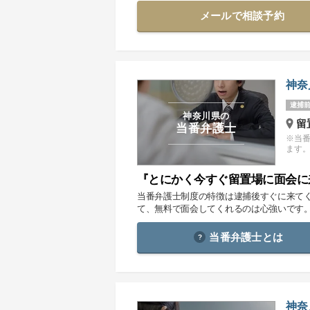
メールで相談予約
神奈
逮捕前
神奈川県の
留
当番弁護士
※当
ます
『とにかく今すぐ留置場に面会に
当番弁護士制度の特徴は逮捕後すぐに来て
て、無料で面会してくれるのは心強いです
当番弁護士とは
神奈