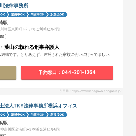
川法律事務所
OK
逮捕中OK
勾留中OK
釈放後OK
崎駅
川崎区東田町1-2 いちご川崎ビル2階
相談
・葉山の頼れる刑事弁護人
も結構です。とりあえず、逮捕された家族に会いに行ってほしい、
予約窓口：044-201-1264
引用元：https://www.kanagawa-bengonin.jp/
士法人TKY法律事務所横浜オフィス
OK
逮捕中OK
勾留中OK
釈放後OK
浜駅
神奈川区金港町6-3 横浜金港ビル6階