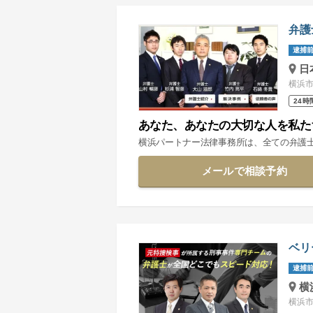
弁護
逮捕前
日
横浜市
24時
あなた、あなたの大切な人を私た
横浜パートナー法律事務所は、全ての弁護
メールで相談予約
ベリ
逮捕前
横
横浜市