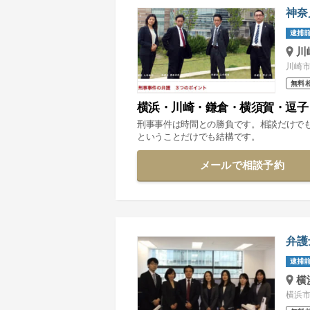
神奈
逮捕前
川
川崎市
無料
横浜・川崎・鎌倉・横須賀・逗子
刑事事件は時間との勝負です。相談だけで
ということだけでも結構です。
メールで相談予約
弁護
逮捕前
横
横浜市