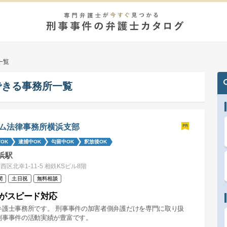
一覧
できる事務所一覧
ム法律事務所横浜支部
OK
逮捕中OK
勾留中OK
釈放後OK
浜駅
西区北幸1-11-5 相鉄KSビル8階
間
土日祝
無料相談
がスピード対応
弁護士事務所です。 刑事事件の加害者側弁護だけを専門に取り扱
刑事事件の活動実績が豊富です。