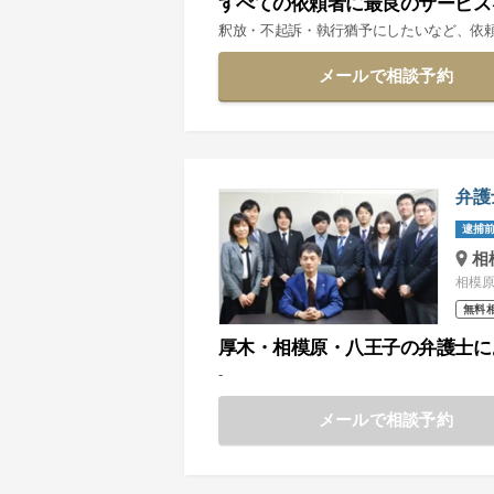
すべての依頼者に最良のサービス
釈放・不起訴・執行猶予にしたいなど、依
メールで相談予約
弁護
逮捕前
相
相模原
無料
厚木・相模原・八王子の弁護士に
-
メールで相談予約