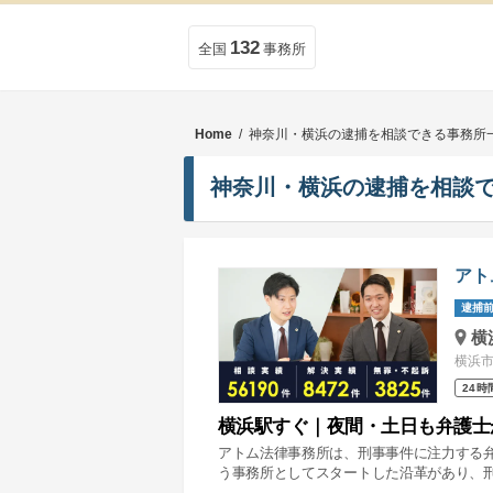
132
全国
事務所
Home
/ 神奈川・横浜の逮捕を相談できる事務所
神奈川・横浜の逮捕を相談
アト
逮捕前
横
横浜市
24時
横浜駅すぐ｜夜間・土日も弁護士
アトム法律事務所は、刑事事件に注力する
う事務所としてスタートした沿革があり、