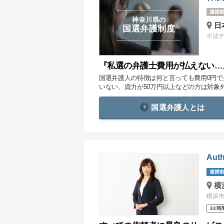
逮捕前
神奈川県の
日
国選弁護制度
※法
『私選の弁護士費用が払えない…
国選弁護人の特徴は何と言っても費用0円
いない、資力が50万円以上などの方は対象
国選弁護人とは
Au
逮捕前
横
横浜市
24時