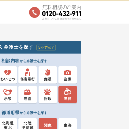
弁護士を探す
5秒で完了
相談内容
から弁護士を探す
わいせつ
傷害暴行
痴漢
盗撮
示談
窃盗
詐欺
逮捕
都道府県
から弁護士を探す
北海道
北陸
関東
東海
東北
甲信越