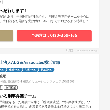
祝
へ急行します！
拠点があり、全国対応が可能です。 刑事弁護専門チームを中心に
夜、土日祝もお電話を受け付け、365日すぐに動けるよう待機して
予約窓口：0120-359-186
引用元：https://keiji.vbest.jp/
士法人ALG＆Associates横浜支部
OK
逮捕中OK
勾留中OK
釈放後OK
浜駅
神奈川区栄町5-1 横浜クリエーションスクエア15階1503
間
無料相談
率いる刑事弁護チーム
分野の専門知識をもった弁護士が集う「総合病院型」の法律事務所と、ワ
法律事務所を目指し、創業者である弁護士金﨑浩之により設立され