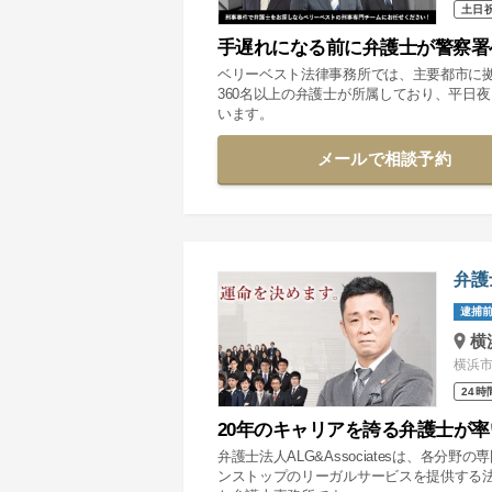
土日
手遅れになる前に弁護士が警察署
ベリーベスト法律事務所では、主要都市に
360名以上の弁護士が所属しており、平日
います。
メールで相談予約
弁護
逮捕前
横
横浜市
24時
20年のキャリアを誇る弁護士が
弁護士法人ALG&Associatesは、各
ンストップのリーガルサービスを提供する