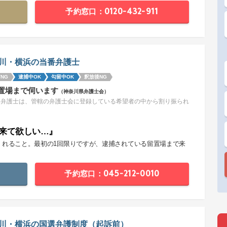
予約窓口：0120-432-911
川・横浜の当番弁護士
NG
逮捕中OK
勾留中OK
釈放後NG
置場まで伺います
（神奈川県弁護士会）
番弁護士は、管轄の弁護士会に登録している希望者の中から割り振られ
。
来て欲しい…』
くれること。最初の1回限りですが、逮捕されている留置場まで来
。
予約窓口：045-212-0010
川・横浜の国選弁護制度（起訴前）