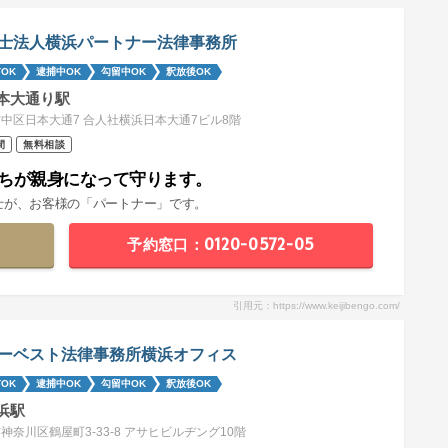
士法人横浜パートナー法律事務所
OK
逮捕中OK
勾留中OK
釈放後OK
本大通り駅
中区日本大通7 合人社横浜日本大通7ビル8階
間
無料相談
ちが親身になって守ります。
士が、お客様の「パートナー」です。
予約窓口：0120-0572-05
引用元：https://www.keijibengo.com/
ーベスト法律事務所横浜オフィス
OK
逮捕中OK
勾留中OK
釈放後OK
浜駅
神奈川区鶴屋町3-33-8 アサヒビルヂング10階