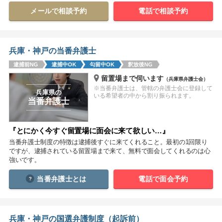
メールで相談予約
電話で相談予約
関西
滋賀
京都
大阪
兵庫
奈良
和歌山
兵庫・神戸の当番弁護士
中国
逮捕前NG
逮捕中OK
勾留中OK
釈放後NG
鳥取
島根
岡山
広島
山口
留置場まで伺います
（兵庫県弁護士会）
※当番弁護士は、管轄の弁護士会に登録して
兵庫県の
いる希望者の中から割り振られます。
四国
当番弁護士
徳島
香川
愛媛
高知
『とにかく今すぐ留置場に面会に来て欲しい…』
九州・沖縄
当番弁護士制度の特徴は逮捕後すぐに来てくれること。最初の1回限り
ですが、逮捕されている留置場まで来て、無料で面会してくれるのは心
福岡
佐賀
長崎
熊本
大分
宮崎
鹿児島
強いです。
沖縄
当番弁護士とは
電話で面会予約
相談内容から探す
兵庫・神戸の国選弁護制度（起訴前）