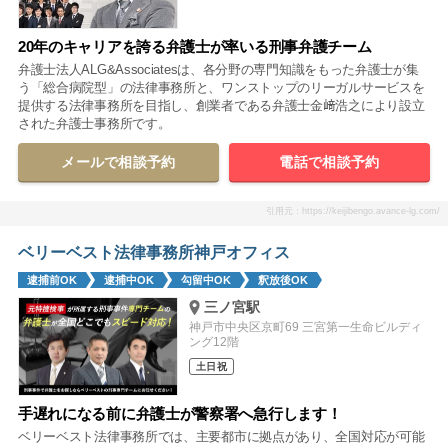
20年のキャリアを誇る弁護士が率いる刑事弁護チーム
弁護士法人ALG&Associatesは、各分野の専門知識をもった弁護士が集
う「総合病院型」の法律事務所と、ワンストップのリーガルサービスを
提供する法律事務所を目指し、創業者である弁護士金﨑浩之により設立
された弁護士事務所です。
メールで相談予約
電話で相談予約
引用元：https://keijibengo.avance-lg.com/
ベリーベスト法律事務所神戸オフィス
逮捕前OK
逮捕中OK
勾留中OK
釈放後OK
三ノ宮駅
神戸市中央区京町69 三宮第一生命ビルディ
ング12階
土日祝
手遅れになる前に弁護士が警察署へ急行します！
ベリーベスト法律事務所では、主要都市に拠点があり、全国対応が可能