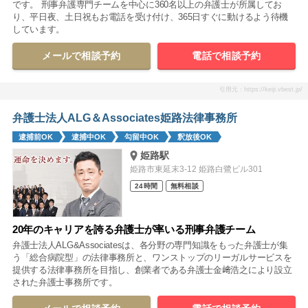
です。 刑事弁護専門チームを中心に360名以上の弁護士が所属してお
り、平日夜、土日祝もお電話を受け付け、365日すぐに動けるよう待機
しています。
メールで相談予約
電話で相談予約
引用元：https://keiji.vbest.jp/
弁護士法人ALG＆Associates姫路法律事務所
逮捕前OK
逮捕中OK
勾留中OK
釈放後OK
姫路駅
姫路市東延末3-12 姫路白鷺ビル301
24時間
無料相談
20年のキャリアを誇る弁護士が率いる刑事弁護チーム
弁護士法人ALG&Associatesは、各分野の専門知識をもった弁護士が集
う「総合病院型」の法律事務所と、ワンストップのリーガルサービスを
提供する法律事務所を目指し、創業者である弁護士金﨑浩之により設立
された弁護士事務所です。