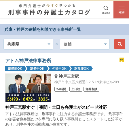
兵庫・神戸の逮捕を相談できる事務所一覧
都道府県から探す
北海道・東北
北海道
青森
岩手
宮城
秋田
山形
福島
アトム神戸法律事務所
逮捕前OK
逮捕中OK
勾留中OK
釈放後OK
北陸・甲信越
神戸三宮駅
新潟
富山
石川
福井
山梨
長野
神戸市中央区八幡通3-2-5 I.N東洋ビル209
24時間
土日祝
無料相談
関東
茨城
栃木
群馬
埼玉
千葉
東京
神奈川
神戸三宮駅すぐ｜夜間・土日も弁護士がスピード対応
アトム法律事務所は、刑事事件に注力する弁護士事務所です。 刑事事件
東海
の加害者側弁護だけを専門に取り扱う事務所としてスタートした沿革が
あり、刑事事件の活動実績が豊富です。
岐阜
静岡
愛知
三重