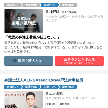
痴漢
盗撮
わいせつ
傷害
逮捕前NG
逮捕中NG
勾留中OK
釈放後NG
神戸駅
（法テラス兵庫）
窃盗
詐欺
逮捕
示談
※法テラスが指名する候補者から裁判所が選
兵庫県の
任します
国選弁護制度
『私選の弁護士費用が払えない…』
国選弁護人の特徴は何と言っても費用0円で弁護活動を依頼できるこ
と。ただし、起訴前の場合、勾留されていない、資力が50万円以上など
の方は対象外です。
法テラスにたずねる
国選弁護人とは
※依頼窓口ではありません
弁護士法人ALG＆Associates神戸法律事務所
逮捕前OK
逮捕中OK
勾留中OK
釈放後OK
三ノ宮駅
神戸市中央区江戸町95 井門神戸ビル5F
24時間
無料相談