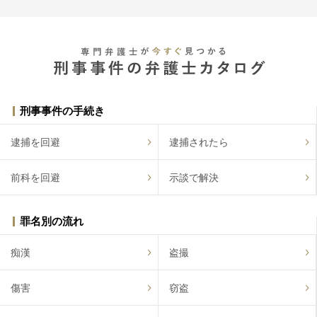
刑事事件の手続き
逮捕を回避
逮捕されたら
前科を回避
示談で解決
罪名別の流れ
痴漢
盗撮
傷害
窃盗