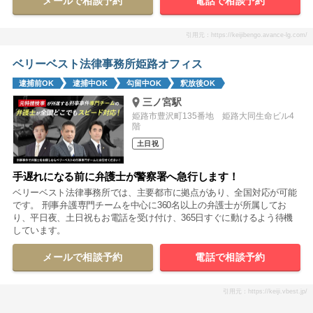
メールで相談予約
電話で相談予約
引用元：https://keijibengo.avance-lg.com/
ベリーベスト法律事務所姫路オフィス
逮捕前OK
逮捕中OK
勾留中OK
釈放後OK
三ノ宮駅
姫路市豊沢町135番地 姫路大同生命ビル4
階
土日祝
手遅れになる前に弁護士が警察署へ急行します！
ベリーベスト法律事務所では、主要都市に拠点があり、全国対応が可能
です。 刑事弁護専門チームを中心に360名以上の弁護士が所属してお
り、平日夜、土日祝もお電話を受け付け、365日すぐに動けるよう待機
しています。
メールで相談予約
電話で相談予約
引用元：https://keiji.vbest.jp/