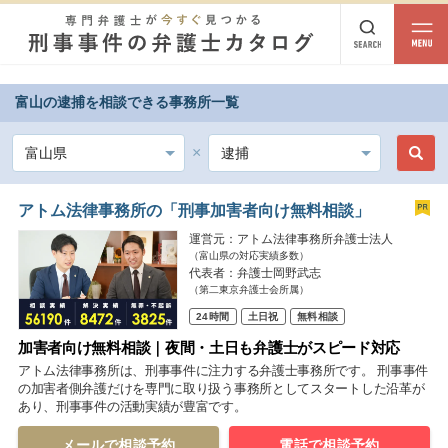
富山の逮捕を相談できる事務所一覧
都道府県から探す
北海道・東北
北海道
青森
岩手
宮城
秋田
山形
福島
アトム法律事務所の「刑事加害者向け無料相談」
運営元：アトム法律事務所弁護士法人
北陸・甲信越
（富山県の対応実績多数）
代表者：弁護士岡野武志
新潟
富山
石川
福井
山梨
長野
（第二東京弁護士会所属）
24時間
土日祝
無料相談
関東
加害者向け無料相談｜夜間・土日も弁護士がスピード対応
茨城
栃木
群馬
埼玉
千葉
東京
神奈川
アトム法律事務所は、刑事事件に注力する弁護士事務所です。 刑事事件
の加害者側弁護だけを専門に取り扱う事務所としてスタートした沿革が
あり、刑事事件の活動実績が豊富です。
東海
岐阜
静岡
愛知
三重
メールで相談予約
電話で相談予約