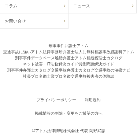
コラム
ニュース
お問い合せ
刑事事件弁護士アトム
交通事故に強いアトム法律事務所弁護士法人に無料相談
事故慰謝料アトム
刑事事件データベース
離婚弁護士アトム
相続税理士カタログ
ネット被害・IT法務解決ガイド
労働問題解決ガイド
刑事事件弁護士カタログ
交通事故弁護士カタログ
交通事故の治療ナビ
社長プロ名鑑
士業プロ名鑑
交通事故被害者の体験談
プライバシーポリシー
利用規約
掲載情報の削除・変更をご希望の方へ
©アトム法律情報株式会社 代表 岡野武志