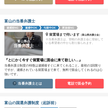
関西
滋賀
京都
大阪
兵庫
奈良
和歌山
富山の当番弁護士
逮捕前NG
逮捕中OK
勾留中OK
釈放後NG
中国
留置場まで伺います
（富山県弁護士会）
鳥取
島根
岡山
広島
山口
※当番弁護士は、管轄の弁護士会に登録して
富山県の
いる希望者の中から割り振られます。
当番弁護士
四国
徳島
香川
愛媛
高知
『とにかく今すぐ留置場に面会に来て欲しい…』
当番弁護士制度の特徴は逮捕後すぐに来てくれること。最初の1回限り
九州・沖縄
ですが、逮捕されている留置場まで来て、無料で面会してくれるのは心
福岡
佐賀
長崎
熊本
大分
宮崎
鹿児島
強いです。
沖縄
当番弁護士とは
電話で面会予約
相談内容から探す
富山の国選弁護制度（起訴前）