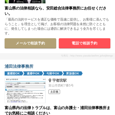
富山県の法律相談なら、安田総合法律事務所にお任せくださ
い。
「最高の法的サービスを適正な価格で迅速に提供し、お客様に喜んでも
らうこと」を理念として掲げ、お客様の法律問題を未然に防ぐととも
に、発生してしまった場合には適切に解決できるよう全力を尽くしま
す。
メールで相談予約
電話で相談予約
引用元：http://www.yasuda-lawfirm.jp/keijibengo
浦田法律事務所
逮捕前OK
逮捕中OK
勾留中OK
釈放後OK
宇都宮駅
富山市西町7番5号
土日祝
富山県内の法律トラブルは、富山の弁護士・浦田法律事務所ま
でお気軽にご相談ください