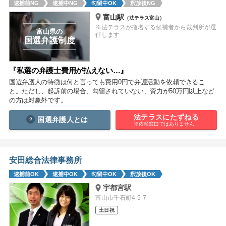
逮捕前NG
逮捕中NG
勾留中OK
釈放後NG
痴漢
盗撮
わいせつ
傷害
富山駅
（法テラス富山）
※法テラスが指名する候補者から裁判所が選
窃盗
詐欺
逮捕
示談
富山県の
任します
国選弁護制度
『私選の弁護士費用が払えない…』
国選弁護人の特徴は何と言っても費用0円で弁護活動を依頼できるこ
と。ただし、起訴前の場合、勾留されていない、資力が50万円以上など
の方は対象外です。
法テラスにたずねる
国選弁護人とは
※依頼窓口ではありません
安田総合法律事務所
逮捕前OK
逮捕中OK
勾留中OK
釈放後OK
宇都宮駅
富山市千石町4-5-7
土日祝