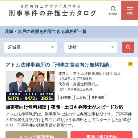
茨城・水戸の逮捕を相談できる事務所一覧
都道府県から探す
北海道・東北
北海道
青森
岩手
宮城
秋田
山形
福島
アトム法律事務所の「刑事加害者向け無料相談」
運営元：アトム法律事務所弁護士法人
北陸・甲信越
（茨城県の対応実績多数）
代表者：弁護士岡野武志
新潟
富山
石川
福井
山梨
長野
（第二東京弁護士会所属）
24時間
土日祝
無料相談
関東
加害者向け無料相談｜夜間・土日も弁護士がスピード対応
茨城
栃木
群馬
埼玉
千葉
東京
神奈川
アトム法律事務所は、刑事事件に注力する弁護士事務所です。 刑事事件
の加害者側弁護だけを専門に取り扱う事務所としてスタートした沿革が
あり、刑事事件の活動実績が豊富です。
東海
岐阜
静岡
愛知
三重
メールで相談予約
電話で相談予約