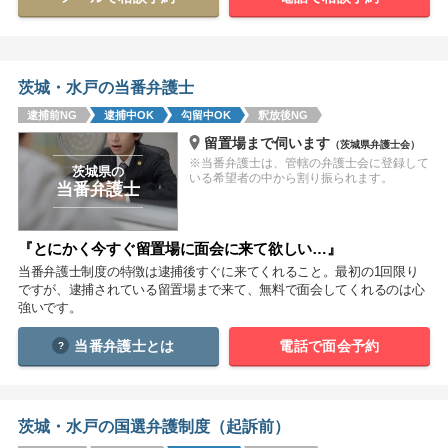
関西
滋賀
京都
大阪
兵庫
奈良
和歌山
茨城・水戸の当番弁護士
逮捕前NG
逮捕中OK
勾留中OK
釈放後NG
中国
留置場まで伺います
（茨城県弁護士会）
鳥取
島根
岡山
広島
山口
※当番弁護士は、管轄の弁護士会に登録して
茨城県の
いる希望者の中から割り振られます。
当番弁護士
四国
徳島
香川
愛媛
高知
『とにかく今すぐ留置場に面会に来て欲しい…』
当番弁護士制度の特徴は逮捕後すぐに来てくれること。最初の1回限り
九州・沖縄
ですが、逮捕されている留置場まで来て、無料で面会してくれるのは心
福岡
佐賀
長崎
熊本
大分
宮崎
鹿児島
強いです。
沖縄
当番弁護士とは
電話で面会予約
相談内容から探す
茨城・水戸の国選弁護制度（起訴前）