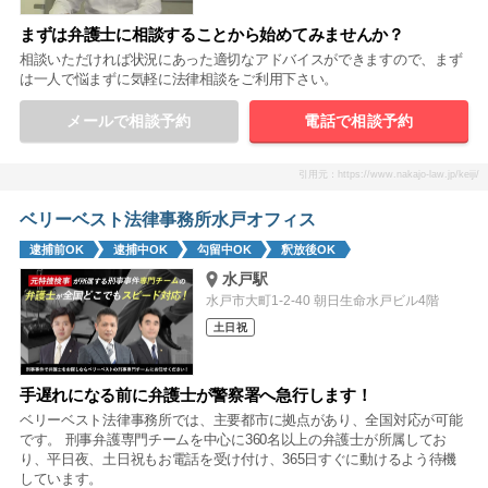
まずは弁護士に相談することから始めてみませんか？
相談いただければ状況にあった適切なアドバイスができますので、まず
は一人で悩まずに気軽に法律相談をご利用下さい。
メールで相談予約
電話で相談予約
引用元：https://www.nakajo-law.jp/keiji/
ベリーベスト法律事務所水戸オフィス
逮捕前OK
逮捕中OK
勾留中OK
釈放後OK
水戸駅
水戸市大町1-2-40 朝日生命水戸ビル4階
土日祝
手遅れになる前に弁護士が警察署へ急行します！
ベリーベスト法律事務所では、主要都市に拠点があり、全国対応が可能
です。 刑事弁護専門チームを中心に360名以上の弁護士が所属してお
り、平日夜、土日祝もお電話を受け付け、365日すぐに動けるよう待機
しています。