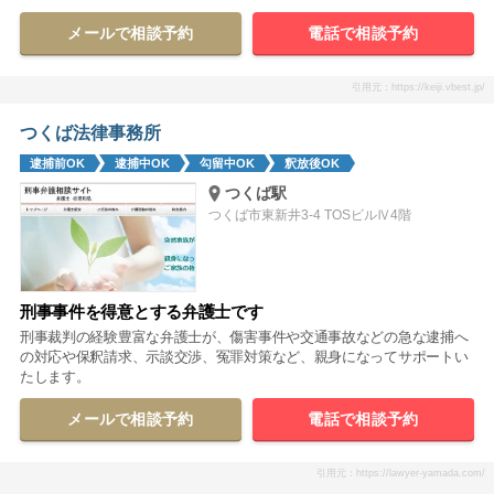
メールで相談予約
電話で相談予約
引用元：https://keiji.vbest.jp/
つくば法律事務所
逮捕前OK
逮捕中OK
勾留中OK
釈放後OK
つくば駅
つくば市東新井3-4 TOSビルⅣ4階
刑事事件を得意とする弁護士です
刑事裁判の経験豊富な弁護士が、傷害事件や交通事故などの急な逮捕へ
の対応や保釈請求、示談交渉、冤罪対策など、親身になってサポートい
たします。
メールで相談予約
電話で相談予約
引用元：https://lawyer-yamada.com/