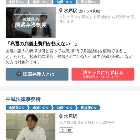
逮捕前NG
逮捕中NG
勾留中OK
釈放後NG
痴漢
盗撮
わいせつ
傷害
水戸駅
（法テラス茨城）
※法テラスが指名する候補者から裁判所が選
窃盗
詐欺
逮捕
示談
茨城県の
任します
国選弁護制度
『私選の弁護士費用が払えない…』
国選弁護人の特徴は何と言っても費用0円で弁護活動を依頼できるこ
と。ただし、起訴前の場合、勾留されていない、資力が50万円以上など
の方は対象外です。
法テラスにたずねる
国選弁護人とは
※依頼窓口ではありません
中城法律事務所
逮捕前OK
逮捕中OK
勾留中OK
釈放後OK
水戸駅
水戸市大町3-2-3 協和ビル2階A号
土日祝