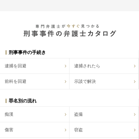
刑事事件の手続き
逮捕を回避
逮捕されたら
前科を回避
示談で解決
罪名別の流れ
痴漢
盗撮
傷害
窃盗