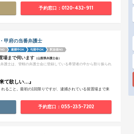
予約窓口：0120-432-911
・甲府の当番弁護士
NG
逮捕中OK
勾留中OK
釈放後NG
置場まで伺います
（山梨県弁護士会）
番弁護士は、管轄の弁護士会に登録している希望者の中から割り振られ
。
来て欲しい…』
くれること。最初の1回限りですが、逮捕されている留置場まで来
。
予約窓口：055-235-7202