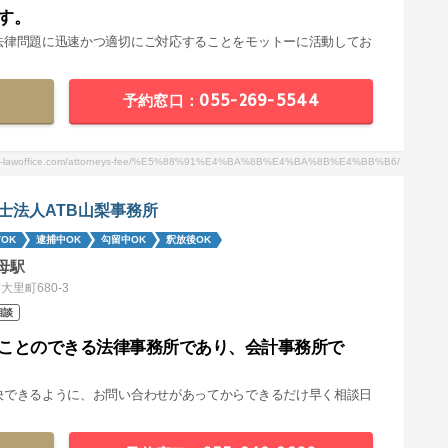
す。
法律問題に迅速かつ適切にご対応することをモットーに活動してお
予約窓口：055-269-5544
u-lawoffice.com/attorneys-fee/%E5%88%91%E4%BA%8B%E4%BA%8B%E4%BB%B6/
士法人ATB山梨事務所
OK
逮捕中OK
勾留中OK
釈放後OK
母駅
大里町680-3
相談
ことのできる法律事務所であり、会計事務所で
決できるように、お問い合わせがあってからできるだけ早く相談日