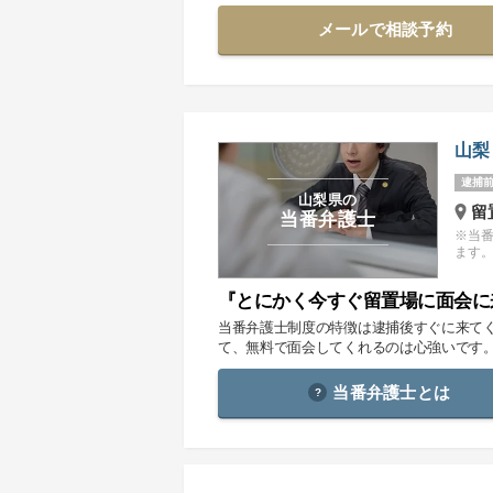
メールで相談予約
山梨
逮捕前
山梨県の
留
当番弁護士
※当
ます
『とにかく今すぐ留置場に面会に
当番弁護士制度の特徴は逮捕後すぐに来て
て、無料で面会してくれるのは心強いです
当番弁護士とは