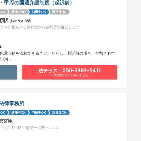
・甲府の国選弁護制度（起訴前）
NG
逮捕中NG
勾留中OK
釈放後NG
府駅
（法テラス山梨）
テラスが指名する候補者から裁判所が選任します
』
で弁護活動を依頼できること。ただし、起訴前の場合、勾留されて
外です。
法テラス：050-3383-5411
※依頼窓口ではありません
法律事務所
OK
逮捕中OK
勾留中OK
釈放後OK
都宮駅
中央1-12-42 甲府第一法曹ビル4-A