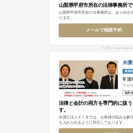
山梨県甲府市所在の法律事務所で
山梨県甲府市所在の当事務所は、あらゆる
ります。
メールで相談予約
引用元：http://maizur
弁護
逮捕前
国
甲府市
無料
法律と会計の両方を専門的に扱う
す。
弁護士法人ＡＴＢでは、お客様の悩みを解
を入れられるように対応しております。