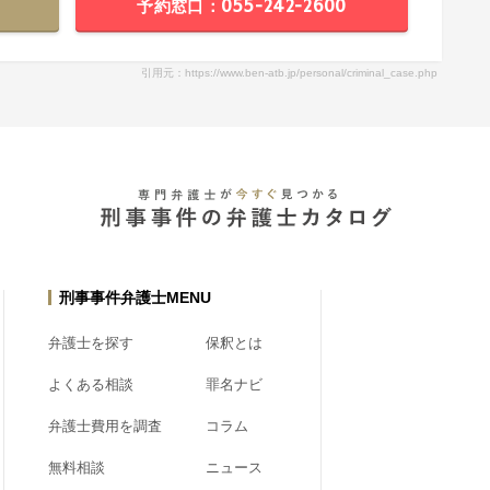
予約窓口：055-242-2600
引用元：https://www.ben-atb.jp/personal/criminal_case.php
刑事事件弁護士MENU
弁護士を探す
保釈とは
よくある相談
罪名ナビ
弁護士費用を調査
コラム
無料相談
ニュース