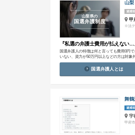
山梨
逮捕前
山梨県の
甲
国選弁護制度
※法
『私選の弁護士費用が払えない…
国選弁護人の特徴は何と言っても費用0円
いない、資力が50万円以上などの方は対象
国選弁護人とは
舞鶴
逮捕前
宇
甲府市