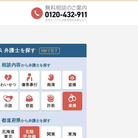
弁護士を探す
5秒で完了
相談内容
から弁護士を探す
わいせつ
傷害暴行
痴漢
盗撮
示談
窃盗
詐欺
逮捕
都道府県
から弁護士を探す
北海道
北陸
関東
東海
東北
甲信越