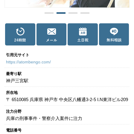
関西
滋賀
京都
大阪
兵庫
奈良
和歌山
中国
鳥取
島根
岡山
広島
山口
引用元サイト
四国
https://atombengo.com/
徳島
香川
愛媛
高知
最寄り駅
神戸三宮駅
九州・沖縄
福岡
佐賀
長崎
熊本
大分
宮崎
鹿児島
所在地
〒 6510085 兵庫県 神戸市 中央区八幡通3-2-5 I.N東洋ビル209
沖縄
注力分野
兵庫の刑事事件・警察介入案件に注力
相談内容から探す
電話番号