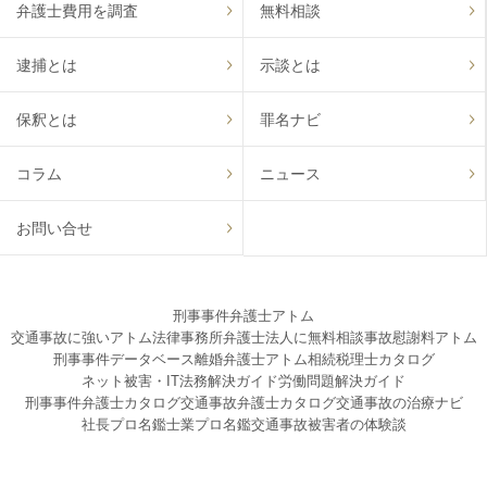
弁護士費用を調査
無料相談
逮捕とは
示談とは
保釈とは
罪名ナビ
コラム
ニュース
お問い合せ
刑事事件弁護士アトム
交通事故に強いアトム法律事務所弁護士法人に無料相談
事故慰謝料アトム
刑事事件データベース
離婚弁護士アトム
相続税理士カタログ
ネット被害・IT法務解決ガイド
労働問題解決ガイド
刑事事件弁護士カタログ
交通事故弁護士カタログ
交通事故の治療ナビ
社長プロ名鑑
士業プロ名鑑
交通事故被害者の体験談