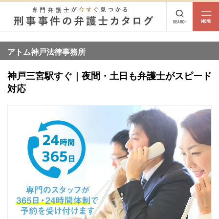
都道府県
相談内容
アトム神戸法律事務所
都道府県から探す
神戸三宮駅すぐ｜夜間・土日も弁護士がスピード
北海道・東北
対応
北海道
青森
岩手
宮城
秋田
山形
福島
北陸・甲信越
新潟
富山
石川
福井
山梨
長野
関東
茨城
栃木
群馬
埼玉
千葉
東京
神奈川
東海
岐阜
静岡
愛知
三重