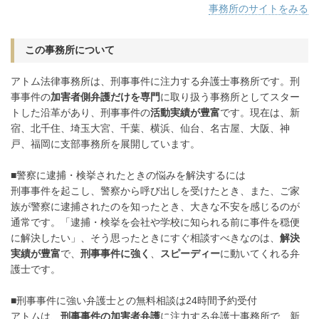
事務所のサイトをみる
この事務所について
アトム法律事務所は、刑事事件に注力する弁護士事務所です。刑
事事件の
加害者側弁護だけを専門
に取り扱う事務所としてスター
トした沿革があり、刑事事件の
活動実績が豊富
です。現在は、新
宿、北千住、埼玉大宮、千葉、横浜、仙台、名古屋、大阪、神
戸、福岡に支部事務所を展開しています。
■警察に逮捕・検挙されたときの悩みを解決するには
刑事事件を起こし、警察から呼び出しを受けたとき、また、ご家
族が警察に逮捕されたのを知ったとき、大きな不安を感じるのが
通常です。「逮捕・検挙を会社や学校に知られる前に事件を穏便
に解決したい」、そう思ったときにすぐ相談すべきなのは、
解決
実績が豊富
で、
刑事事件に強く
、
スピーディー
に動いてくれる弁
護士です。
■刑事事件に強い弁護士との無料相談は24時間予約受付
アトムは、
刑事事件の加害者弁護
に注力する弁護士事務所で、新