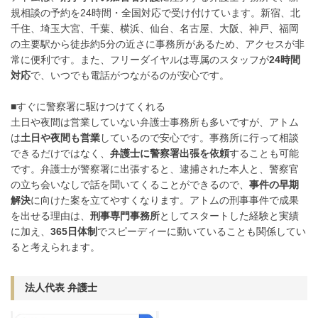
規相談の予約を24時間・全国対応で受け付けています。新宿、北
千住、埼玉大宮、千葉、横浜、仙台、名古屋、大阪、神戸、福岡
の主要駅から徒歩約5分の近さに事務所があるため、アクセスが非
常に便利です。また、フリーダイヤルは専属のスタッフが
24時間
対応
で、いつでも電話がつながるのが安心です。
■すぐに警察署に駆けつけてくれる
土日や夜間は営業していない弁護士事務所も多いですが、アトム
は
土日や夜間も営業
しているので安心です。事務所に行って相談
できるだけではなく、
弁護士に警察署出張を依頼
することも可能
です。弁護士が警察署に出張すると、逮捕された本人と、警察官
の立ち会いなしで話を聞いてくることができるので、
事件の早期
解決
に向けた案を立てやすくなります。アトムの刑事事件で成果
を出せる理由は、
刑事専門事務所
としてスタートした経験と実績
に加え、
365日体制
でスピーディーに動いていることも関係してい
ると考えられます。
法人代表 弁護士