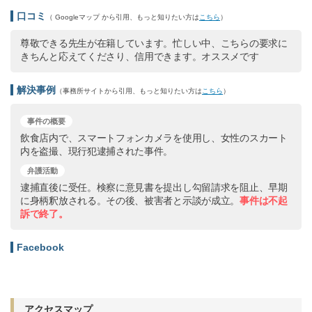
口コミ
（ Googleマップ から引用、もっと知りたい方は
こちら
）
尊敬できる先生が在籍しています。忙しい中、こちらの要求に
きちんと応えてくださり、信用できます。オススメです
解決事例
（事務所サイトから引用、もっと知りたい方は
こちら
）
事件の概要
飲食店内で、スマートフォンカメラを使用し、女性のスカート
内を盗撮、現行犯逮捕された事件。
弁護活動
逮捕直後に受任。検察に意見書を提出し勾留請求を阻止、早期
に身柄釈放される。その後、被害者と示談が成立。
事件は不起
訴で終了。
Facebook
アクセスマップ