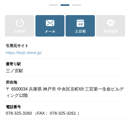
関西
滋賀
京都
大阪
兵庫
奈良
和歌山
中国
鳥取
島根
岡山
広島
山口
引用元サイト
https://keiji.vbest.jp/
四国
最寄り駅
徳島
香川
愛媛
高知
三ノ宮駅
九州・沖縄
所在地
〒 6500034 兵庫県 神戸市 中央区京町69 三宮第一生命ビルデ
福岡
佐賀
長崎
熊本
大分
宮崎
鹿児島
ィング12階
沖縄
電話番号
078-325-3260 （FAX： 078-325-3261 ）
相談内容から探す