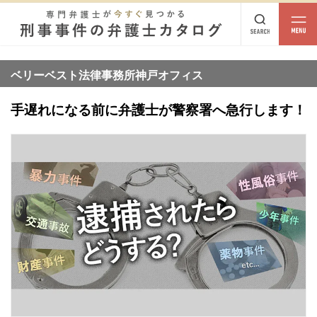
都道府県
相談内容
ベリーベスト法律事務所神戸オフィス
都道府県から探す
手遅れになる前に弁護士が警察署へ急行します！
北海道・東北
北海道
青森
岩手
宮城
秋田
山形
福島
北陸・甲信越
新潟
富山
石川
福井
山梨
長野
関東
茨城
栃木
群馬
埼玉
千葉
東京
神奈川
東海
岐阜
静岡
愛知
三重