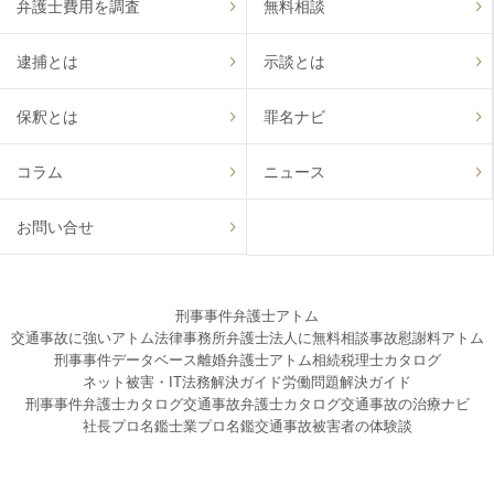
弁護士費用を調査
無料相談
逮捕とは
示談とは
保釈とは
罪名ナビ
コラム
ニュース
お問い合せ
刑事事件弁護士アトム
交通事故に強いアトム法律事務所弁護士法人に無料相談
事故慰謝料アトム
刑事事件データベース
離婚弁護士アトム
相続税理士カタログ
ネット被害・IT法務解決ガイド
労働問題解決ガイド
刑事事件弁護士カタログ
交通事故弁護士カタログ
交通事故の治療ナビ
社長プロ名鑑
士業プロ名鑑
交通事故被害者の体験談