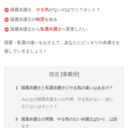
痴漢
盗撮
わいせつ
傷害
国選弁護士、
やる気
がないのはウソ？ホント？
窃盗
詐欺
逮捕
示談
国選弁護士の
制度
を知る
国選弁護士から
私選弁護士
へ変更したい
国選・私選の違いをおさえて、あなたにピッタリの弁護士を
探していきましょう！
目次
[
非表示
]
国選弁護士と私選弁護士にやる気の違いはあるの？
みんなの国選弁護士への不満…やる気がない・役に
立たないはホント？
国選弁護士の実態、やる気のない弁護士ばかり、は誤
り？