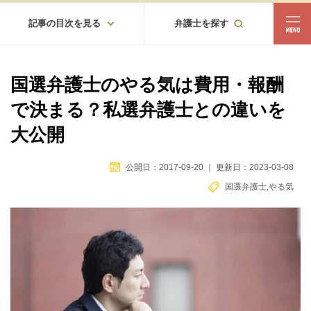
記事の目次を見る
弁護士を探す
都道府県
相談内容
国選弁護士のやる気は費用・報酬
都道府県から探す
で決まる？私選弁護士との違いを
北海道・東北
大公開
北海道
青森
岩手
宮城
秋田
山形
福島
公開日：2017-09-20
｜
更新日：2023-03-08
北陸・甲信越
国選弁護士
,
やる気
新潟
富山
石川
福井
山梨
長野
関東
茨城
栃木
群馬
埼玉
千葉
東京
神奈川
東海
岐阜
静岡
愛知
三重