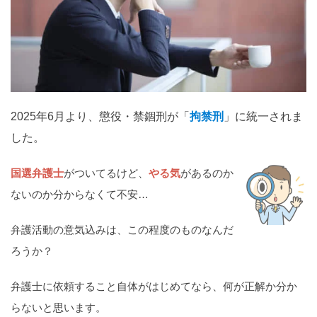
関西
滋賀
京都
大阪
兵庫
奈良
和歌山
中国
鳥取
島根
岡山
広島
山口
2025年6月より、懲役・禁錮刑が「
拘禁刑
」に統一されま
した。
四国
徳島
香川
愛媛
高知
国選弁護士
がついてるけど、
やる気
があるのか
ないのか分からなくて不安…
九州・沖縄
福岡
佐賀
長崎
熊本
大分
宮崎
鹿児島
弁護活動の意気込みは、この程度のものなんだ
沖縄
ろうか？
弁護士に依頼すること自体がはじめてなら、何が正解か分か
相談内容から探す
らないと思います。