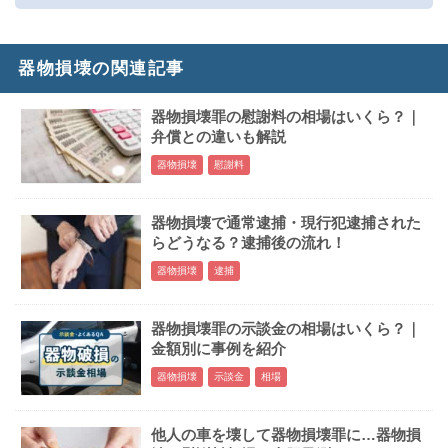
器物損壊の関連記事
器物損壊罪の慰謝料の相場はいくら？｜
弁償との違いも解説
器物損壊
慰謝料
器物損壊で通常逮捕・現行犯逮捕された
らどうなる？逮捕後の流れ！
器物損壊
逮捕
器物損壊罪の示談金の相場はいくら？｜
金額別に事例を紹介
器物損壊
示談金
相場
他人の車を壊して器物損壊罪に…器物損