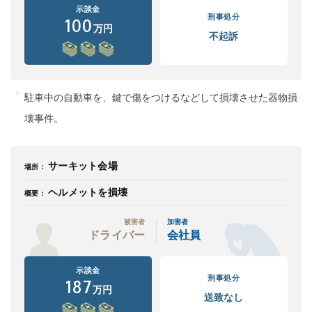
示談金
刑事処分
100
万円
不起訴
駐車中の自動車を、鍵で傷をつけるなどして損壊させた器物損
壊事件。
サーキット会場
場所：
ヘルメットを損壊
概要：
被害者
加害者
ドライバー
会社員
示談金
刑事処分
187
万円
送致なし