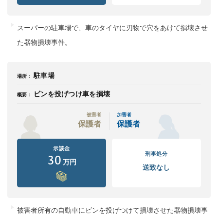
痴漢
盗撮
わいせつ
傷害
スーパーの駐車場で、車のタイヤに刃物で穴をあけて損壊させ
窃盗
詐欺
逮捕
示談
た器物損壊事件。
駐車場
場所：
ビンを投げつけ車を損壊
概要：
被害者
加害者
保護者
保護者
示談金
刑事処分
30
万円
送致なし
被害者所有の自動車にビンを投げつけて損壊させた器物損壊事