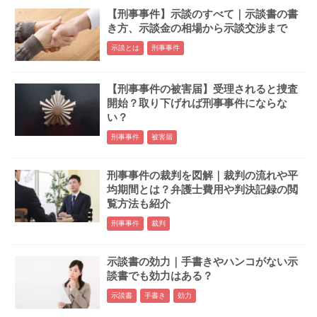
【刑事事件】示談のすべて｜示談書の書
き方、示談金の相場から示談交渉まで
示談とは
刑事事件
【刑事事件の被害届】受理されると捜査
開始？取り下げれば刑事事件にならな
い？
刑事事件
被害届
刑事事件の裁判を図解｜裁判の流れや平
均期間とは？弁護士費用や判決記録の閲
覧方法も紹介
刑事事件
裁判
示談書の効力｜手書きやハンコがない示
談書でも効力はある？
示談書
手書き
効力