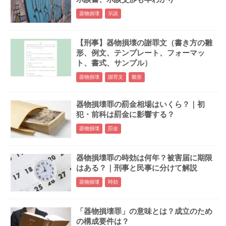
器物損壊
示談
【刑事】器物損壊の謝罪文（書き方の雛
形、例文、テンプレート、フォーマッ
ト、書式、サンプル）
器物損壊
謝罪文
雛形
器物損壊罪の罰金相場はいくら？｜初
犯・前科は罰金に影響する？
器物損壊
罰金
器物損壊罪の時効は何年？被害届に期限
はある？｜刑事と民事に分けて解説
器物損壊
時効
「器物損壊罪」の意味とは？成立のため
の構成要件は？