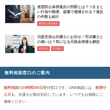
迷惑防止条例違反の刑罰とは？つきまと
い行為や痴漢、盗撮で逮捕される？違反
の件数も紹介
迷惑防止条例違反
示談交渉は弁護士にお任せ！司法書士と
の違いは？気になる示談金相場も解説
示談交渉
司法書士
無料相談窓口のご案内
無料相談
の
24時間365日
受付窓口です。LINE相談には、
夜間や
土日も
、弁護士が順次対応しています。いつでもお気軽にご
連絡ください。