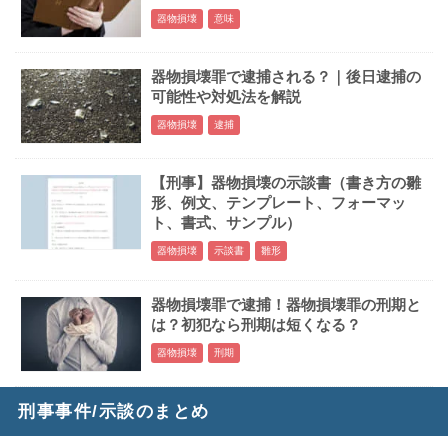
器物損壊
意味
器物損壊罪で逮捕される？｜後日逮捕の
可能性や対処法を解説
器物損壊
逮捕
【刑事】器物損壊の示談書（書き方の雛
形、例文、テンプレート、フォーマッ
ト、書式、サンプル）
器物損壊
示談書
雛形
器物損壊罪で逮捕！器物損壊罪の刑期と
は？初犯なら刑期は短くなる？
器物損壊
刑期
刑事事件/示談のまとめ