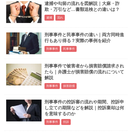
逮捕や勾留の流れを図解説｜大麻・詐
欺・万引など…書類送検との違いは？
逮捕
流れ
刑事事件と民事事件の違い｜両方同時進
行もあり得る？実際の事例を紹介
刑事事件
民事事件
刑事事件で被害者から損害賠償請求され
たら｜弁護士が損害賠償の流れについて
解説
刑事事件
損害賠償
刑事事件の控訴審の流れや期間、控訴申
し立ての期限などを解説｜控訴棄却は何
を意味するのか
刑事事件
控訴