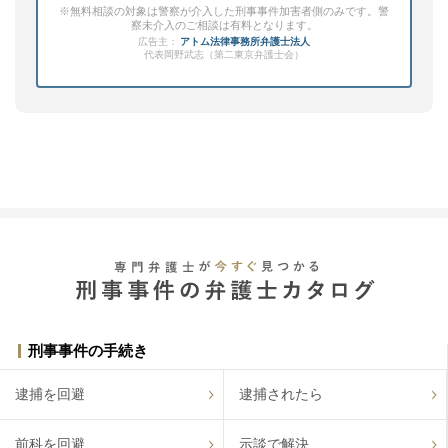
※無料相談の対象は警察が介入した刑事事件加害者側のみです。警
察未介入のご相談は有料となります。
広告主：
アトム法律事務所弁護士法人
代表岡野武志（第二東京弁護士会）
刑事事件の手続き
逮捕を回避
逮捕されたら
前科を回避
示談で解決