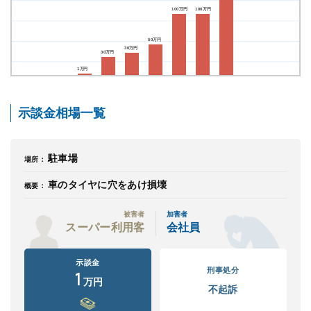
100
万円
100
万円
関西
50
万円
滋賀
京都
大阪
兵庫
奈良
和歌山
36
万円
30
万円
1
万円
中国
鳥取
島根
岡山
広島
山口
示談金相場一覧
四国
駐車場
徳島
香川
愛媛
高知
場所：
車のタイヤに穴をあけ損壊
概要：
九州・沖縄
福岡
佐賀
長崎
熊本
大分
宮崎
鹿児島
被害者
加害者
スーパー利用客
会社員
沖縄
示談金
刑事処分
1
万円
相談内容から探す
不起訴