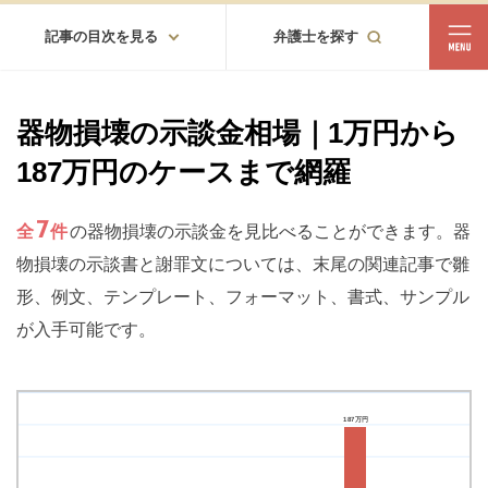
記事の目次を見る
弁護士を探す
都道府県
相談内容
器物損壊の示談金相場｜1万円から
都道府県から探す
187万円のケースまで網羅
北海道・東北
北海道
青森
岩手
宮城
秋田
山形
福島
7
全
件
の器物損壊の示談金を見比べることができます。器
物損壊の示談書と謝罪文については、末尾の関連記事で雛
北陸・甲信越
形、例文、テンプレート、フォーマット、書式、サンプル
新潟
富山
石川
福井
山梨
長野
が入手可能です。
関東
茨城
栃木
群馬
埼玉
千葉
東京
神奈川
187
万円
東海
岐阜
静岡
愛知
三重