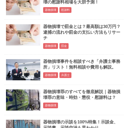
壊の慰謝料相場を大胆予測！
器物損壊
慰謝料
器物損壊で罰金とは？最高額は30万円？
逮捕の流れや罰金の支払い方法もリサー
チ
器物損壊
罰金
器物損壊事件を相談すべき「弁護士事務
所」リスト！無料相談や費用も解説。
器物損壊
弁護士
器物損壊罪のすべてを徹底解説｜器物損
壊罪の意味・時効・懲役・慰謝料は？
器物損壊
器物損壊の示談を100%特集！示談金、
示談書、示談交渉も早わかり