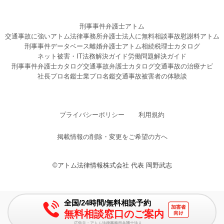
刑事事件弁護士アトム
交通事故に強いアトム法律事務所弁護士法人に無料相談
事故慰謝料アトム
刑事事件データベース
離婚弁護士アトム
相続税理士カタログ
ネット被害・IT法務解決ガイド
労働問題解決ガイド
刑事事件弁護士カタログ
交通事故弁護士カタログ
交通事故の治療ナビ
社長プロ名鑑
士業プロ名鑑
交通事故被害者の体験談
プライバシーポリシー
利用規約
掲載情報の削除・変更をご希望の方へ
©アトム法律情報株式会社 代表 岡野武志
全国/24時間/無料相談予約
無料相談窓口のご案内
広告主：アトム法律事務所弁護士法人