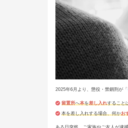
2025年6月より、懲役・禁錮刑が「
留置所
へ
本
を
差し入れ
すること
本を差し入れする場合、何か
お
ある日突然、ご家族やご友人が逮