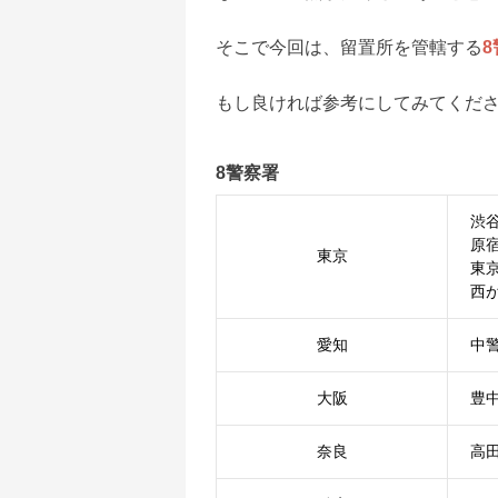
そこで今回は、留置所を管轄する
もし良ければ参考にしてみてくだ
8警察署
渋
原
東京
東
西
愛知
中
大阪
豊
奈良
高