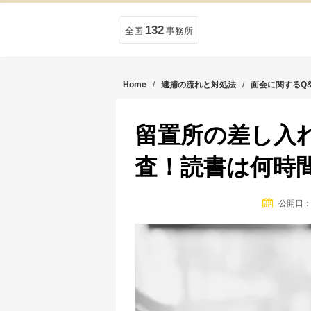
132
全国
事務所
Home
/
逮捕の流れと対処法
/
面会に関するQ
留置所の差し入
査！読書は何時
公開日：2