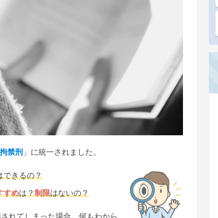
拘禁刑
」に統一されました。
はできるの？
すすめ
は？
制限
はないの？
捕されてしまった場合、何もわから