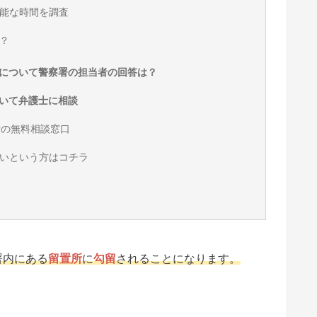
能な時間を調査
？
について警察署の担当者の回答は？
いて弁護士に相談
付の無料相談窓口
いという方はコチラ
署内にある
留置所
に
勾留
されることになります。