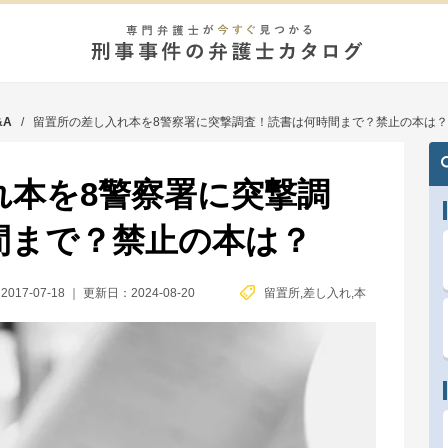
&A
/
留置所の差し入れ本を8警察署に突撃調査！読書は何時間まで？禁止の本は？
れ本を8警察署に突撃調
間まで？禁止の本は？
017-07-18
｜
更新日：2024-08-20
留置所
,
差し入れ
,
本