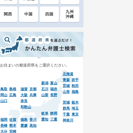
九州
関西
中国
四国
沖縄
お住まいの都道府県をご選択ください。
北海道
青森
岩手
新潟
富山
宮城
秋田
鳥取
島根
滋賀
京都
石川
福井
山形
福島
岡山
広島
大阪
兵庫
山梨
長野
山口
奈良
茨城
栃木
和歌山
群馬
埼玉
岐阜
静岡
千葉
東京
愛知
三重
福岡
佐賀
徳島
香川
神奈川
長崎
熊本
愛媛
高知
大分
宮崎