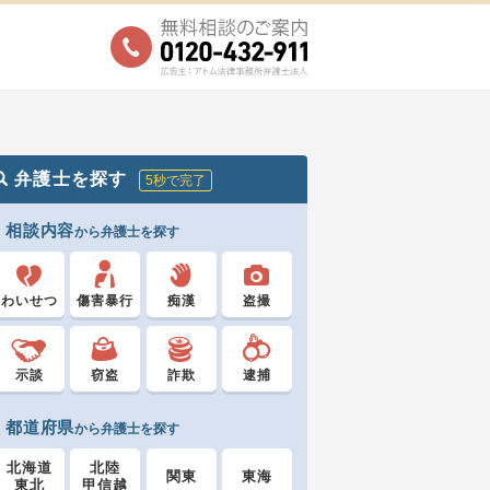
弁護士を探す
5秒で完了
相談内容
から弁護士を探す
わいせつ
傷害暴行
痴漢
盗撮
示談
窃盗
詐欺
逮捕
都道府県
から弁護士を探す
北海道
北陸
関東
東海
東北
甲信越