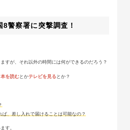
国8警察署に突撃調査！
きますが、それ以外の時間には何ができるのだろう？
、
本を読む
とか
テレビを見る
とか？
？
れば、差し入れで届けることは可能なの？
います。