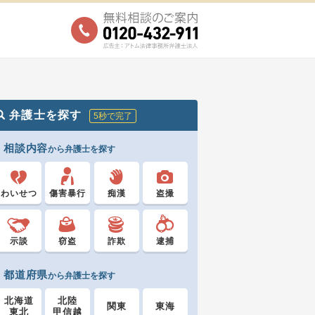
弁護士を探す
5秒で完了
相談内容
から弁護士を探す
わいせつ
傷害暴行
痴漢
盗撮
示談
窃盗
詐欺
逮捕
都道府県
から弁護士を探す
北海道
北陸
関東
東海
東北
甲信越