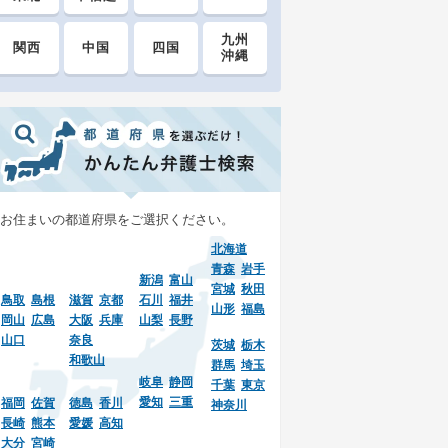
九州
関西
中国
四国
沖縄
お住まいの都道府県をご選択ください。
北海道
青森
岩手
新潟
富山
宮城
秋田
鳥取
島根
滋賀
京都
石川
福井
山形
福島
岡山
広島
大阪
兵庫
山梨
長野
山口
奈良
茨城
栃木
和歌山
群馬
埼玉
岐阜
静岡
千葉
東京
愛知
三重
福岡
佐賀
徳島
香川
神奈川
長崎
熊本
愛媛
高知
大分
宮崎