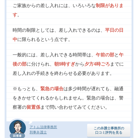
ご家族からの差し入れには、いろいろな
制限がありま
す
。
時間の制限としては、差し入れできるのは、
平日の日
中
に限られるという点です。
一般的には、差し入れできる時間帯は、
午前の部
と
午
後の部
に分けられ、
朝9時すぎ
から
夕方4時ごろ
までに
差し入れの手続きを終わらせる必要があります。
※もっとも、
緊急の場合
は多少時間が遅れても、融通
をきかせてくれるかもしれません。緊急の場合は、警
察署の
留置係
まで問い合わせてみてください。
アトム法律事務所
この弁護士事務所の
刑事弁護士
口コミ評判を見る
回答者