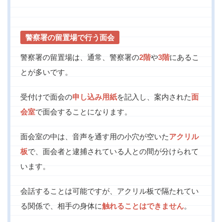
警察署の留置場で行う面会
警察署の留置場は、通常、警察署の
2階
や
3階
にあるこ
とが多いです。
受付けで面会の
申し込み用紙
を記入し、案内された
面
会室
で面会することになります。
面会室の中は、音声を通す用の小穴が空いた
アクリル
板
で、面会者と逮捕されている人との間が分けられて
います。
会話することは可能ですが、アクリル板で隔たれてい
る関係で、相手の身体に
触れることはできません
。