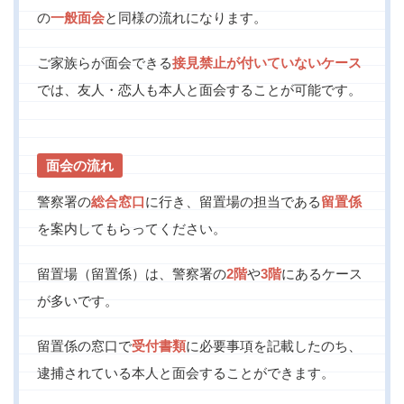
の
一般面会
と同様の流れになります。
ご家族らが面会できる
接見禁止が付いていないケース
では、友人・恋人も本人と面会することが可能です。
面会の流れ
警察署の
総合窓口
に行き、留置場の担当である
留置係
を案内してもらってください。
留置場（留置係）は、警察署の
2階
や
3階
にあるケース
が多いです。
留置係の窓口で
受付書類
に必要事項を記載したのち、
逮捕されている本人と面会することができます。