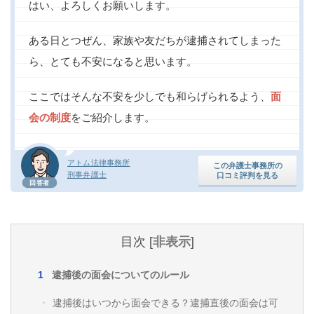
はい、よろしくお願いします。
痴漢
盗撮
わいせつ
傷害
ある日とつぜん、家族や友だちが逮捕されてしまった
窃盗
詐欺
逮捕
示談
ら、とても不安になると思います。
ここではそんな不安を少しでも和らげられるよう、
面
会の制度
をご紹介します。
アトム法律事務所
この弁護士事務所の
刑事弁護士
口コミ評判を見る
回答者
目次
[
非表示
]
逮捕後の面会についてのルール
逮捕後はいつから面会できる？逮捕直後の面会は可