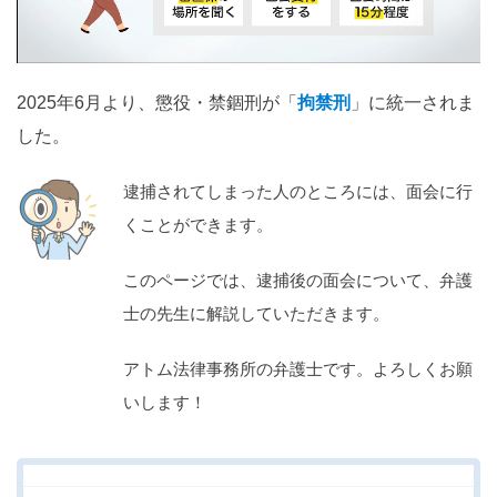
関西
滋賀
京都
大阪
兵庫
奈良
和歌山
2025年6月より、懲役・禁錮刑が「
拘禁刑
」に統一されま
中国
した。
鳥取
島根
岡山
広島
山口
逮捕されてしまった人のところには、面会に行
四国
くことができます。
徳島
香川
愛媛
高知
このページでは、逮捕後の面会について、弁護
九州・沖縄
士の先生に解説していただきます。
福岡
佐賀
長崎
熊本
大分
宮崎
鹿児島
アトム法律事務所の弁護士です。よろしくお願
沖縄
いします！
相談内容から探す