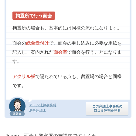
拘置所で行う面会
拘置所の場合も、基本的には同様の流れになります。
面会の
総合受付け
で、面会の申し込みに必要な用紙を
記入し、案内された
面会室
で面会を行うことになりま
す。
アクリル板
で隔たれている点も、留置場の場合と同様
です。
アトム法律事務所
この弁護士事務所の
刑事弁護士
口コミ評判を見る
回答者
そっか、面会も警察署の施設内ですもんね。