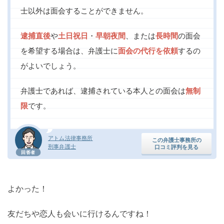
士以外は面会することができません。
逮捕直後
や
土日祝日
・
早朝夜間
、または
長時間
の面会
を希望する場合は、弁護士に
面会の代行を依頼
するの
がよいでしょう。
弁護士であれば、逮捕されている本人との面会は
無制
限
です。
アトム法律事務所
この弁護士事務所の
刑事弁護士
口コミ評判を見る
回答者
よかった！
友だちや恋人も会いに行けるんですね！