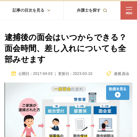
記事の目次を見る
弁護士を探す
都道府県
相談内容
逮捕後の面会はいつからできる？
都道府県から探す
面会時間、差し入れについても全
北海道・東北
部みせます
北海道
青森
岩手
宮城
秋田
山形
福島
公開日：2017-04-03
｜
更新日：2023-03-10
逮捕
,
面会
北陸・甲信越
新潟
富山
石川
福井
山梨
長野
関東
茨城
栃木
群馬
埼玉
千葉
東京
神奈川
東海
岐阜
静岡
愛知
三重