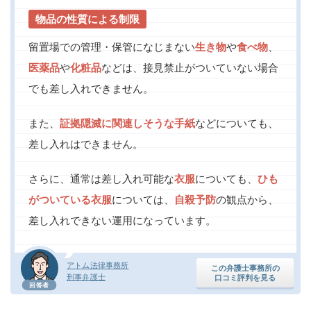
物品の性質による制限
留置場での管理・保管になじまない
生き物
や
食べ物
、
医薬品
や
化粧品
などは、接見禁止がついていない場合
でも差し入れできません。
また、
証拠隠滅に関連しそうな手紙
などについても、
差し入れはできません。
さらに、通常は差し入れ可能な
衣服
についても、
ひも
がついている衣服
については、
自殺予防
の観点から、
差し入れできない運用になっています。
アトム法律事務所
この弁護士事務所の
刑事弁護士
口コミ評判を見る
回答者