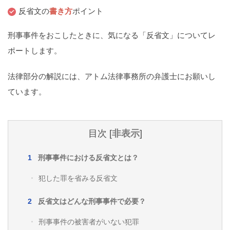
痴漢
盗撮
わいせつ
傷害
反省文の
書き方
ポイント
窃盗
詐欺
逮捕
示談
刑事事件をおこしたときに、気になる「反省文」についてレ
ポートします。
法律部分の解説には、アトム法律事務所の弁護士にお願いし
ています。
目次
[
非表示
]
刑事事件における反省文とは？
犯した罪を省みる反省文
反省文はどんな刑事事件で必要？
刑事事件の被害者がいない犯罪