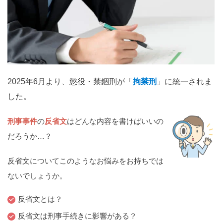
関西
滋賀
京都
大阪
兵庫
奈良
和歌山
中国
鳥取
島根
岡山
広島
山口
2025年6月より、懲役・禁錮刑が「
拘禁刑
」に統一されま
した。
四国
徳島
香川
愛媛
高知
刑事事件
の
反省文
はどんな内容を書けばいいの
だろうか…？
九州・沖縄
福岡
佐賀
長崎
熊本
大分
宮崎
鹿児島
反省文についてこのようなお悩みをお持ちでは
沖縄
ないでしょうか。
反省文とは？
相談内容から探す
反省文は刑事手続きに影響がある？