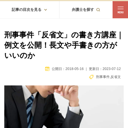
記事の目次を見る
弁護士を探す
都道府県
相談内容
刑事事件「反省文」の書き方講座｜
都道府県から探す
例文を公開！長文や手書きの方が
北海道・東北
いいのか
北海道
青森
岩手
宮城
秋田
山形
福島
公開日：2018-05-16
｜
更新日：2023-07-12
北陸・甲信越
刑事事件
,
反省文
新潟
富山
石川
福井
山梨
長野
関東
茨城
栃木
群馬
埼玉
千葉
東京
神奈川
東海
岐阜
静岡
愛知
三重