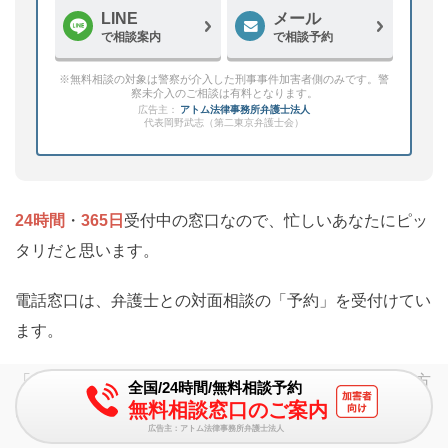
LINE
メール
で相談案内
で相談予約
※無料相談の対象は警察が介入した刑事事件加害者側のみです。警
察未介入のご相談は有料となります。
広告主：
アトム法律事務所弁護士法人
代表岡野武志（第二東京弁護士会）
24時間
・
365日
受付中の窓口なので、忙しいあなたにピッ
タリだと思います。
電話窓口は、弁護士との対面相談の「予約」を受付けてい
ます。
「今すぐ」弁護士に、反省文について相談したいという方
全国/24時間/無料相談予約
無料相談窓口のご案内
はこちらの窓口をご利用ください。
広告主：アトム法律事務所弁護士法人