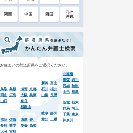
九州
関西
中国
四国
沖縄
お住まいの都道府県をご選択ください。
北海道
青森
岩手
新潟
富山
宮城
秋田
鳥取
島根
滋賀
京都
石川
福井
山形
福島
岡山
広島
大阪
兵庫
山梨
長野
山口
奈良
茨城
栃木
和歌山
群馬
埼玉
岐阜
静岡
千葉
東京
愛知
三重
福岡
佐賀
徳島
香川
神奈川
長崎
熊本
愛媛
高知
大分
宮崎