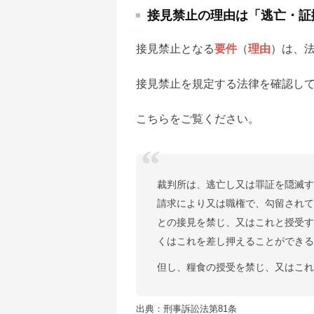
接見禁止の理由は「逃亡・証
接見禁止となる
要件
（
理由
）は、
接見禁止を規定する法律を確認し
こちらをご覧ください。
裁判所は、逃亡し又は罪証を隠滅
請求により又は職権で、勾留され
との接見を禁じ、又はこれと授受
くはこれを差し押えることができ
但し、糧食の授受を禁じ、又はこ
出典：刑事訴訟法第81条