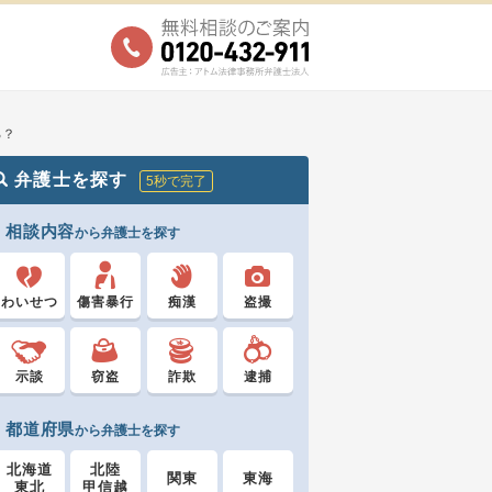
る？
弁護士を探す
5秒で完了
相談内容
から弁護士を探す
わいせつ
傷害暴行
痴漢
盗撮
示談
窃盗
詐欺
逮捕
都道府県
から弁護士を探す
北海道
北陸
関東
東海
東北
甲信越