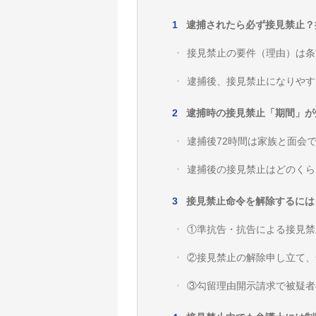
逮捕されたら必ず接見禁止？
接見禁止の要件（理由）は条
逮捕後、接見禁止になりやす
逮捕時の接見禁止「期間」が
逮捕後72時間は家族と面会
逮捕後の接見禁止はどのくら
接見禁止命令を解除するには
①準抗告・抗告による接見禁
②接見禁止の解除申し立て、
③勾留理由開示請求で被疑者