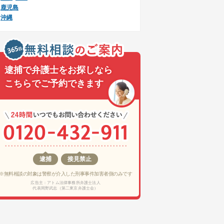
鹿児島
沖縄
逮捕で弁護士をお探しなら
こちらでご予約できます
逮捕
接見禁止
※無料相談の対象は警察が介入した刑事事件加害者側のみです
広告主：アトム法律事務所弁護士法人
代表岡野武志（第二東京弁護士会）