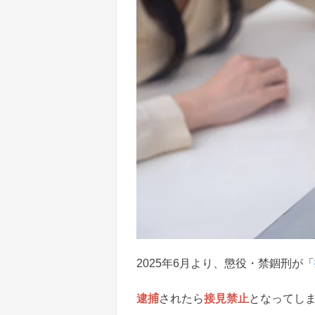
2025年6月より、懲役・禁錮刑が「
逮捕
されたら
接見禁止
となってし